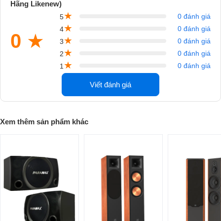
Hãng Likenew)
★
0 đánh giá
5
★
0 đánh giá
4
0
★
Video giới thiệu Loa Paramax CS 2500 nhiều ưu đãi bảo hành tới 5
★
0 đánh giá
3
năm - đổi mới trong 12 tháng
★
0 đánh giá
2
★
0 đánh giá
1
Cấu hình loa vừa vặn cho các thông số âm
thanh chuẩn mực nhất
Viết đánh giá
Xem thêm sản phẩm khác