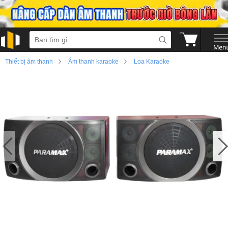
›
›
Thiết bị âm thanh
Âm thanh karaoke
Loa Karaoke
›