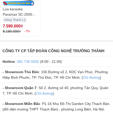
Loa karaoke
Paramax SC-2500
(Hàng Chính Hãng
Hàng Thanh Lý
Likenew)
7.590.000₫
8.190.000₫
-7%
CÔNG TY CP TẬP ĐOÀN CÔNG NGHỆ TRƯỜNG THÀNH
Hotline
:
081.736.5555
(8:00 - 21:00)
- Showroom Thủ Đức
: 156 Đường số 2, KDC Vạn Phúc, Phường
Hiệp Bình Phước, TP. Thủ Đức, TP. Hồ Chí Minh. (
Chỉ đường
)
- Showroom Quận 7
: Số 2, đường số 40, phường Tân Quy, Quận
Đánh giá chi tiết loa nằm Paramax SC2500 bán chạy nhất phân khúc
7, TP. Hồ Chí Minh. (
Chỉ đường
)
có gì đặc biệt
- Showroom Miền Bắc
: P1-16 Khu Đô Thị Garden City Thạch Bàn,
(đối diện trường THPT Thạch Bàn) , phường Long Biên, Hà Nội.