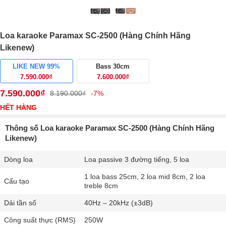
Loa karaoke Paramax SC-2500 (Hàng Chính Hãng
Likenew)
LIKE NEW 99%
Bass 30cm
7.590.000₫
7.600.000₫
7.590.000₫
8.190.000₫
-7%
HẾT HÀNG
Thông số Loa karaoke Paramax SC-2500 (Hàng Chính Hãng
Likenew)
Dòng loa
Loa passive 3 đường tiếng, 5 loa
1 loa bass 25cm, 2 loa mid 8cm, 2 loa
Cấu tạo
treble 8cm
Dải tần số
40Hz – 20kHz (±3dB)
Công suất thực (RMS)
250W