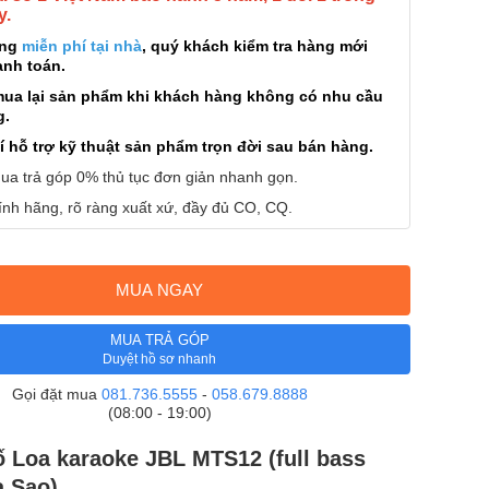
y.
àng
miễn phí tại nhà
, quý khách kiểm tra hàng mới
anh toán.
mua lại sản phẩm khi khách hàng không có nhu cầu
g.
í hỗ trợ kỹ thuật sản phẩm trọn đời sau bán hàng.
ua trả góp 0% thủ tục đơn giản nhanh gọn.
nh hãng, rõ ràng xuất xứ, đầy đủ CO, CQ.
MUA NGAY
MUA TRẢ GÓP
Duyệt hồ sơ nhanh
Gọi đặt mua
081.736.5555
-
058.679.8888
(08:00 - 19:00)
 Loa karaoke JBL MTS12 (full bass
a Sao)