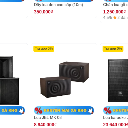
Dây loa đen cao cấp (10m)
Chân loa gỗ 
350.000₫
1.250.000₫
4.5/5
2 đán
Trả góp 0%
Trả góp 0%
g cho bộ dàn karaoke
cực đại tới 1600W nên được sử dụng nhiều trong
ình và phòng hát lớn. Với mức công suất lớn,
 lo bị méo tiếng hay cháy loa. Bạn có thể cháy
Loa JBL MK 08
Loa karaoke
ững sự cố hy hữu.
8.940.000₫
23.640.000