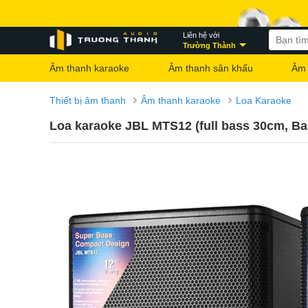
Liên hệ với
Trường Thành
Âm thanh karaoke
Âm thanh sân khấu
Âm 
›
›
Thiết bị âm thanh
Âm thanh karaoke
Loa Karaoke
Loa karaoke JBL MTS12 (full bass 30cm, Ba