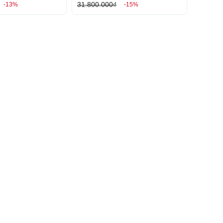
31.800.000₫
-13%
-15%