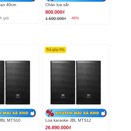
cao 40cm
Chân loa sắt
800.000₫
h giá
1.500.000₫
-46%
Trả góp 0%
 JBL MTS10
Loa karaoke JBL MTS12
₫
26.890.000₫