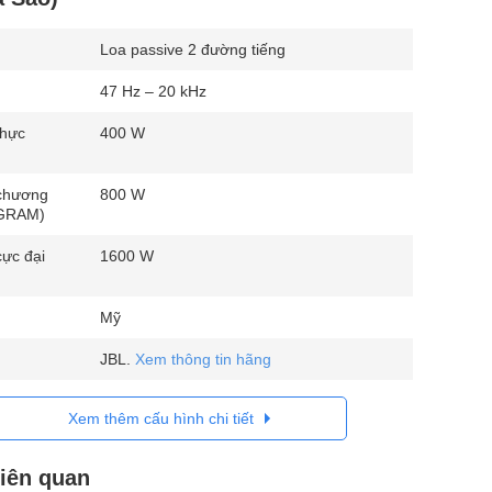
Loa passive 2 đường tiếng
47 Hz – 20 kHz
thực
400 W
chương
800 W
OGRAM)
cực đại
1600 W
Mỹ
JBL.
Xem thông tin hãng
Xem thêm cấu hình chi tiết
liên quan