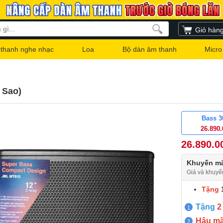
Giỏ hàn
thanh nghe nhạc
Loa
Bộ dàn âm thanh
Micro
 Sao)
Bass 
26.890
26.890.0
Khuyến mã
Giá và khuyế
Tặng
Tặng
2
Hậu mãi