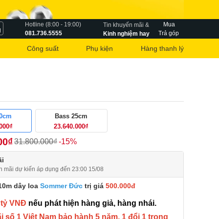
Hotline (8:00 - 19:00)
Mua
Tin khuyến mãi &
g
081.736.5555
Trả góp
Kinh nghiệm hay
Công suất
Phụ kiện
Hàng thanh lý
30cm
Bass 25cm
.000₫
23.640.000₫
00₫
31.800.000₫
-15%
i
n mãi dự kiến áp dụng đến 23:00 15/08
10m dây loa
Sommer Đức
trị giá
500.000đ
 tỷ VNĐ
nếu phát hiện hàng giả, hàng nhái.
 số 1 Việt Nam bảo hành 5 năm, 1 đổi 1 trong