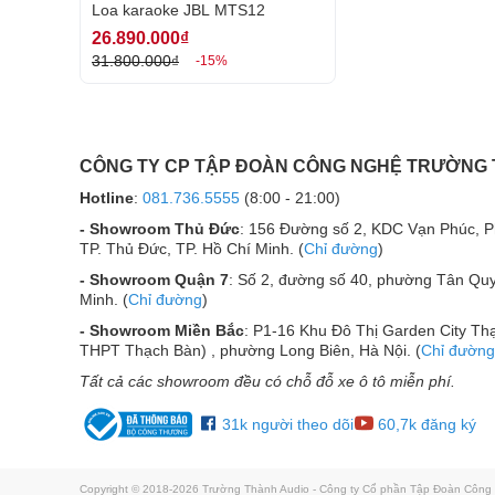
Loa karaoke JBL MTS12
Danh sách lắp đặt thực tế 
26.890.000₫
31.800.000₫
-15%
Loa Karaoke Gia Đình Hát 
Mua Loa Karaoke chính hãng, gi
mãi bảo hành lên tới 5 năm, 1 đ
CÔNG TY CP TẬP ĐOÀN CÔNG NGHỆ TRƯỜNG
Hotline
:
081.736.5555
(8:00 - 21:00)
- Showroom Thủ Đức
: 156 Đường số 2, KDC Vạn Phúc, 
TP. Thủ Đức, TP. Hồ Chí Minh. (
Chỉ đường
)
- Showroom Quận 7
: Số 2, đường số 40, phường Tân Quy
Minh. (
Chỉ đường
)
- Showroom Miền Bắc
: P1-16 Khu Đô Thị Garden City Thạ
THPT Thạch Bàn) , phường Long Biên, Hà Nội. (
Chỉ đường
Tất cả các showroom đều có chỗ đỗ xe ô tô miễn phí.
31k người theo dõi
60,7k đăng ký
Copyright © 2018-2026 Trường Thành Audio - Công ty Cổ phần Tập Đoàn Côn