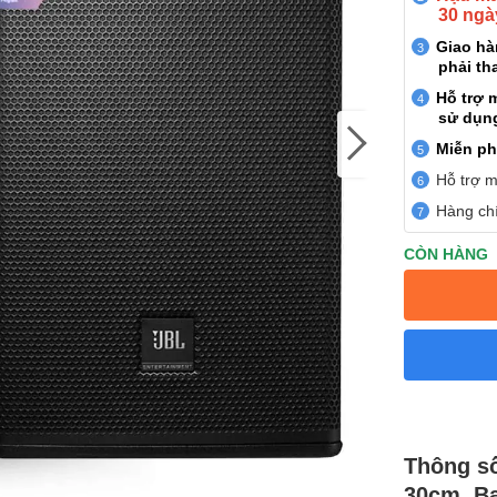
30 ngà
Giao h
phải th
Hỗ trợ 
sử dụn
Miễn ph
Hỗ trợ m
Hàng chí
CÒN HÀNG
Thông số
30cm, B