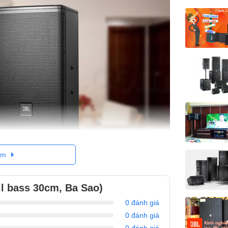
êm
l bass 30cm, Ba Sao)
aoke JBL MTS12
0 đánh giá
0 đánh giá
 cao cấp dày tới 15mm nên có khả năng chịu
0 đánh giá