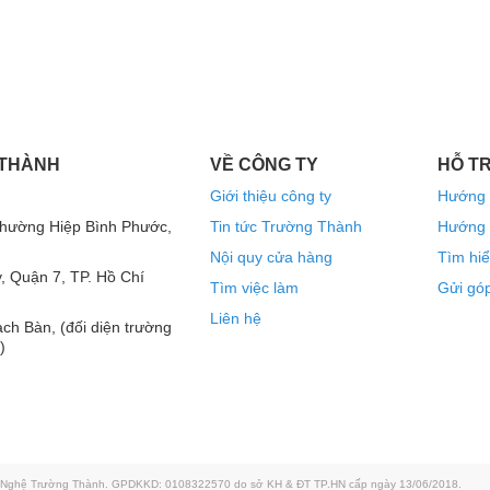
của Trường Thành Audio
Hay | Giá Rẻ Nhất năm 2026
á rẻ nhất, có trả góp 0%, giao hàng tận nơi, Hậu
ổi 1 trong 30 ngày... Click xem ngay!
 THÀNH
VỀ CÔNG TY
HỖ T
Giới thiệu công ty
Hướng 
Phường Hiệp Bình Phước,
Tin tức Trường Thành
Hướng 
Nội quy cửa hàng
Tìm hiể
, Quận 7, TP. Hồ Chí
Tìm việc làm
Gửi góp
Liên hệ
ch Bàn, (đối diện trường
)
g Nghệ Trường Thành. GPDKKD: 0108322570 do sở KH & ĐT TP.HN cấp ngày 13/06/2018.