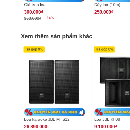
Giá treo loa
Dây loa (10m)
300.000₫
250.000₫
350.000₫
-14%
Xem thêm sản phẩm khác
Trả góp 0%
Trả góp 0%
Loa karaoke JBL MTS12 dùn
Loa có công suất trung bình là 400W và có thể đạt 
các dàn âm thanh chuyên nghiệp, dàn karaoke gia đ
loa có thể dùng để chơi nhạc ở mức âm lớn mà không
Loa karaoke JBL MTS12
Loa JBL KI 08
hết mình cùng âm nhạc mà không cần lo lắng tới nh
26.890.000₫
9.100.000₫