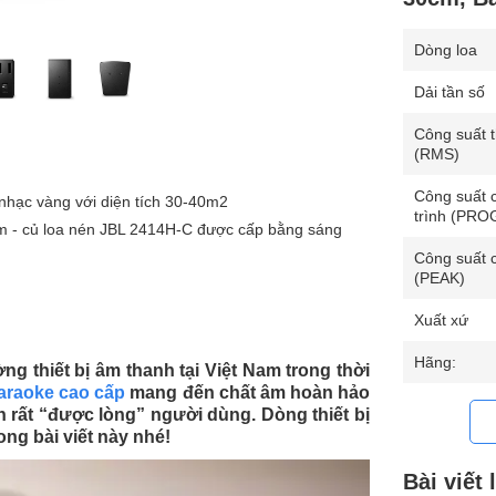
Dòng loa
Dải tần số
Công suất 
(RMS)
Công suất 
hạc vàng với diện tích 30-40m2
trình (PR
,5cm - củ loa nén JBL 2414H-C được cấp bằng sáng
Công suất 
(PEAK)
Xuất xứ
Hãng:
ờng thiết bị âm thanh tại Việt Nam trong thời
araoke cao cấp
mang đến chất âm hoàn hảo
n rất “được lòng” người dùng. Dòng thiết bị
ng bài viết này nhé!
Bài viết 