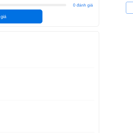
0 đánh giá
 giá
điểm nhấn về thiết kế với tổng thể chắc chắn,
, hiện đại.
hêm độ bền và ổn định cho loa trong quá trình
P2012G2
đều được bố trí các chi tiết rất logic và