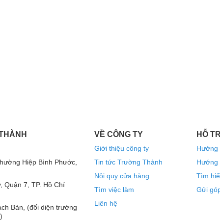
 THÀNH
VỀ CÔNG TY
HỖ T
Giới thiệu công ty
Hướng 
2
Phường Hiệp Bình Phước,
Tin tức Trường Thành
Hướng 
Nội quy cửa hàng
Tìm hiể
, Quận 7, TP. Hồ Chí
Tìm việc làm
Gửi góp
a toàn dải 2 chiều với 2 loa nằm trong những
Liên hệ
a bass có đường kính 30,4 cm kết hợp với loa
ch Bàn, (đối diện trường
m thanh cho
loa karaoke JBL KP2012G2
những
)