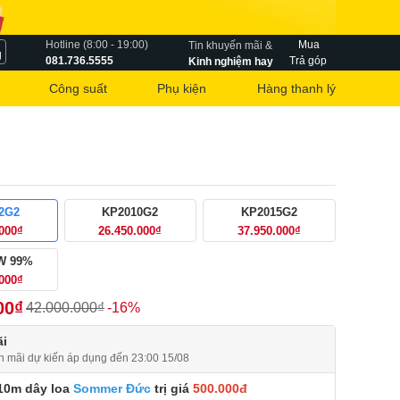
Hotline (8:00 - 19:00)
Mua
Tin khuyến mãi &
g
081.736.5555
Trả góp
Kinh nghiệm hay
Công suất
Phụ kiện
Hàng thanh lý
2G2
KP2010G2
KP2015G2
.000₫
26.450.000₫
37.950.000₫
W 99%
.000₫
00₫
42.000.000₫
-16%
i
n mãi dự kiến áp dụng đến 23:00 15/08
10m dây loa
Sommer Đức
trị giá
500.000đ