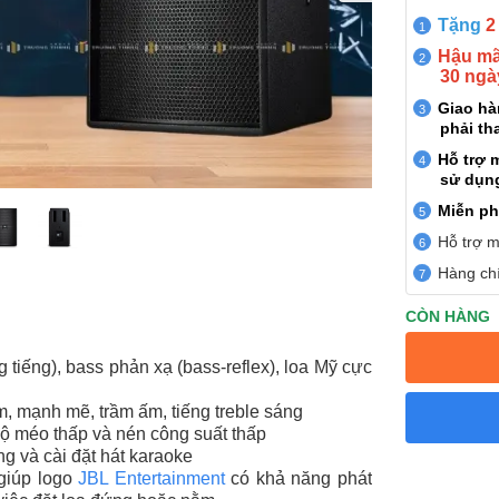
Tặng
2
Hậu mãi
30 ngà
Giao h
phải th
Hỗ trợ 
sử dụn
Miễn ph
Hỗ trợ m
Hàng chí
CÒN HÀNG
g tiếng), bass phản xạ (bass-reflex), loa Mỹ cực
, mạnh mẽ, trầm ấm, tiếng treble sáng
 độ méo thấp và nén công suất thấp
g và cài đặt hát karaoke
giúp logo
JBL Entertainment
có khả năng phát