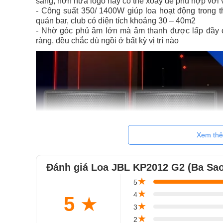
sáng, hơn nữa logo này có thể xoay để phù hợp với 
- Công suất 350/ 1400W giúp loa hoạt động trong t
quán bar, club có diện tích khoảng 30 – 40m2
- Nhờ góc phủ âm lớn mà âm thanh được lấp đầy 
ràng, đều chắc dù ngồi ở bất kỳ vị trí nào
Xem th
Đánh giá Loa JBL KP2012 G2 (Ba Sao,
★
5
★
4
5
★
★
3
★
2