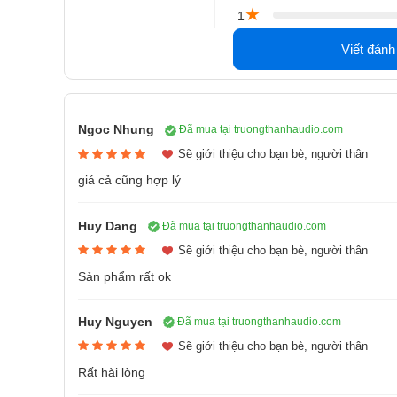
★
1
Viết đánh
Đánh giá thiết kế loa JBL KP2012G2
Loa karaoke JBL
KP2012G2
được hãng
JBL
tạo 
mạnh mẽ cùng màu sắc đen tuyền đem đến vẻ lịch lãm
Ngoc Nhung
Đã mua tại truongthanhaudio.com
Sẽ giới thiệu cho bạn bè, người thân
Vỏ thùng loa được chế tạo từ gỗ MDF cao cấp tăng t
sử dụng. Mặt trước và sau của
loa karaoke JBL K
giá cả cũng hợp lý
dễ hiểu cho người dùng thuận tiện xử lý.
Huy Dang
Đã mua tại truongthanhaudio.com
Sẽ giới thiệu cho bạn bè, người thân
Sản phẩm rất ok
Huy Nguyen
Đã mua tại truongthanhaudio.com
Sẽ giới thiệu cho bạn bè, người thân
Rất hài lòng