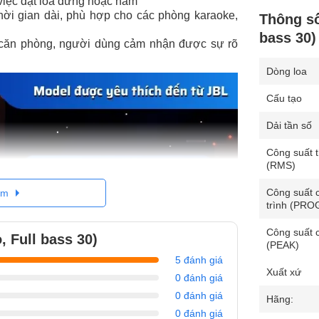
việc đặt loa đứng hoặc nằm
hời gian dài, phù hợp cho các phòng karaoke,
Thông số
bass 30)
căn phòng, người dùng cảm nhận được sự rõ
Dòng loa
Cấu tạo
Dải tần số
Công suất 
(RMS)
Công suất 
êm
trình (PR
Công suất 
 Full bass 30)
(PEAK)
5 đánh giá
Xuất xứ
0 đánh giá
0 đánh giá
Hãng:
0 đánh giá