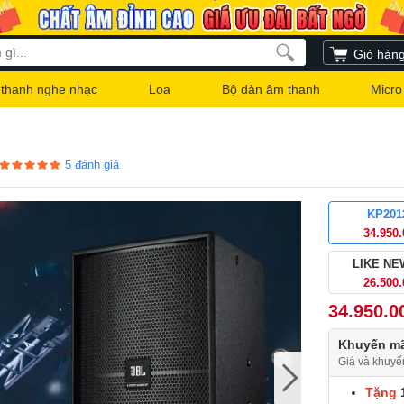
Giỏ hàn
thanh nghe nhạc
Loa
Bộ dàn âm thanh
Micro
5
đánh giá
KP201
34.950
LIKE NE
26.500
34.950.0
Khuyến mã
Giá và khuyế
Tặng