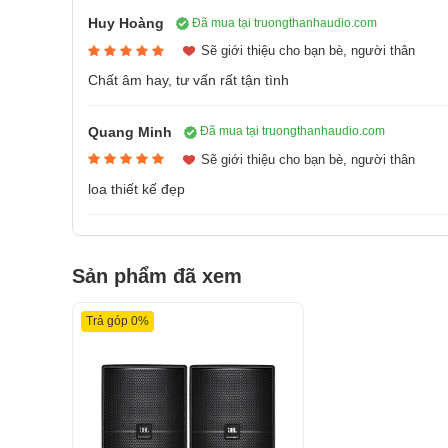
Huy Hoàng
Đã mua tại truongthanhaudio.com
Sẽ giới thiệu cho bạn bè, người thân
Chất âm hay, tư vấn rất tận tình
Quang Minh
Đã mua tại truongthanhaudio.com
Sẽ giới thiệu cho bạn bè, người thân
loa thiết kế đẹp
Mặt trước là tấm lưới từ thép không gỉ bao trùm to
các tác động ảnh hưởng từ môi trường bên ngoài. M
của
loa JBL KP2012G2
.
Loa karaoke JBL KP2012G2
với kích thước chiề
Sản phẩm đã xem
390mm cùng trọng lượng 21,2 kg nên người dùng kh
vận chuyển, lắp đặt loa.
Trả góp 0%