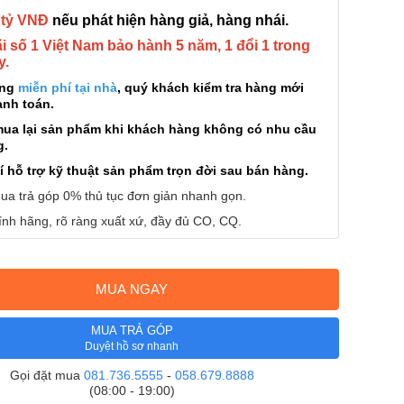
 tỷ VNĐ
nếu phát hiện hàng giả, hàng nhái.
 số 1 Việt Nam bảo hành 5 năm, 1 đổi 1 trong
y.
àng
miễn phí tại nhà
, quý khách kiểm tra hàng mới
anh toán.
mua lại sản phẩm khi khách hàng không có nhu cầu
g.
í hỗ trợ kỹ thuật sản phẩm trọn đời sau bán hàng.
ua trả góp 0% thủ tục đơn giản nhanh gọn.
nh hãng, rõ ràng xuất xứ, đầy đủ CO, CQ.
MUA NGAY
MUA TRẢ GÓP
Duyệt hồ sơ nhanh
Gọi đặt mua
081.736.5555
-
058.679.8888
(08:00 - 19:00)