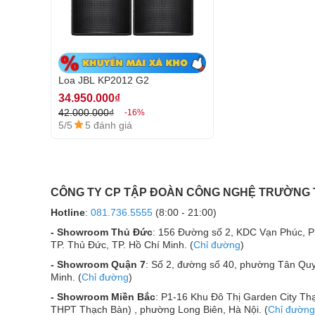
Loa JBL KP2012 G2
34.950.000₫
42.000.000₫
-16%
5/5
5 đánh giá
CÔNG TY CP TẬP ĐOÀN CÔNG NGHỆ TRƯỜNG
Hotline
:
081.736.5555
(8:00 - 21:00)
Đánh giá chất lượng loa JBL KP2012 G
- Showroom Thủ Đức
: 156 Đường số 2, KDC Vạn Phúc, 
TP. Thủ Đức, TP. Hồ Chí Minh. (
Chỉ đường
)
Hệ thống 2 loa, 2 đường tiếng
- Showroom Quận 7
: Số 2, đường số 40, phường Tân Quy
Minh. (
Chỉ đường
)
Loa JBL KP 2012 G2
được cấu tạo với hệ thống lo
khoang riêng biệt, khi cần có thể hỗ trợ nhau. Lo
- Showroom Miền Bắc
: P1-16 Khu Đô Thị Garden City Thạ
treble có thể tái tạo hoàn hảo với đầy đủ các dải â
THPT Thạch Bàn) , phường Long Biên, Hà Nội. (
Chỉ đường