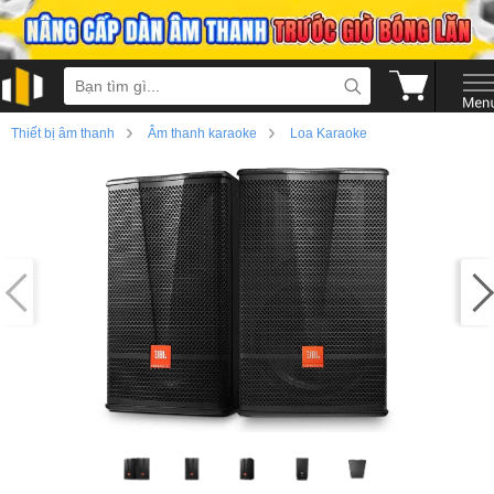
›
›
Thiết bị âm thanh
Âm thanh karaoke
Loa Karaoke
›