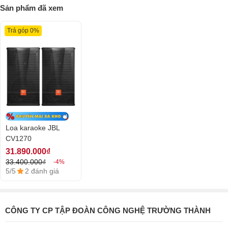
Sản phẩm đã xem
Ngoài ra, loa JBL CV1270 được trang bị 15 điểm treo M10 xung quanh
vỏ thùng nên bạn có thể treo loa tùy theo nhu cầu sử dụng.
Trả góp 0%
Loa karaoke JBL
CV1270
31.890.000₫
33.400.000₫
-4%
5/5
2 đánh giá
CÔNG TY CP TẬP ĐOÀN CÔNG NGHỆ TRƯỜNG THÀNH