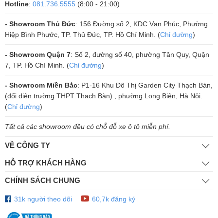
Hotline
:
081.736.5555
(8:00 - 21:00)
Đánh giá chất lượng loa karaoke JBL CV1270
Hệ thống 2 đường tiếng
- Showroom Thủ Đức
: 156 Đường số 2, KDC Vạn Phúc, Phường
Hiệp Bình Phước, TP. Thủ Đức, TP. Hồ Chí Minh. (
Chỉ đường
)
Loa JBL CV1270 cấu tạo từ 2 củ loa, bao gồm 1 loa bass 30cm và 1
loa treble màng polymer 2414H-C 2.5cm, cho ra 2 đường tiếng tách
- Showroom Quận 7
: Số 2, đường số 40, phường Tân Quy, Quận
7, TP. Hồ Chí Minh. (
Chỉ đường
)
bạch, không chồng chéo nhưng vẫn có sự hỗ trợ lẫn nhau.
Củ loa được chế tạo từ chất liệu cao cấp với khả năng chịu được
- Showroom Miền Bắc
: P1-16 Khu Đô Thị Garden City Thạch Bàn,
cường độ cao, độ tăng giảm âm rộng, không bị vỡ tiếng, nhờ vậy mà
(đối diện trường THPT Thạch Bàn) , phường Long Biên, Hà Nội.
(
Chỉ đường
)
người dùng có thể thưởng thức hiệu ứng âm thanh một cách sống
động, đầy đủ nhất.
Tất cả các showroom đều có chỗ đỗ xe ô tô miễn phí.
Công suất mạnh mẽ
VỀ CÔNG TY
Trang bị mức công suất liên tục 350W và đạt cực đại 1400W, loa
HỖ TRỢ KHÁCH HÀNG
karaoke JBL CV1270 đáp ứng tối đa nhu cầu hát karaoke, nghe nhạc
trong những không gian giải trí có diện tích khoảng 20 – 30m2, hoặc
CHÍNH SÁCH CHUNG
dùng cho sân khấu, hội trường, sự kiện nhỏ.
31k người theo dõi
60,7k đăng ký
Hoạt động ở dải tần 80Hz – 18kHz, cùng góc phủ âm 100° × 70° giúp