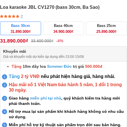
Loa karaoke JBL CV1270 (bass 30cm, Ba Sao)
2
Bass 30cm
Bass 40cm
Bass 25cm
31.890.000₫
34.900.000₫
25.890.000₫
31.890.000₫
33.400.000₫
-4%
Khuyến mãi
Giá và khuyến mãi dự kiến áp dụng đến 23:00 15/08
Tặng
10m dây loa
Sommer Đức
trị giá
500.000đ
Tặng
2 tỷ VNĐ
nếu phát hiện hàng giả, hàng nhái.
Hậu mãi số 1 Việt Nam bảo hành 5 năm, 1 đổi 1 trong
30 ngày.
Giao hàng
miễn phí tại nhà
, quý khách kiểm tra hàng mới
phải thanh toán.
Hỗ trợ mua lại sản phẩm khi khách hàng không có nhu cầu
sử dụng.
Miễn phí hỗ trợ kỹ thuật sản phẩm trọn đời sau bán hàng.