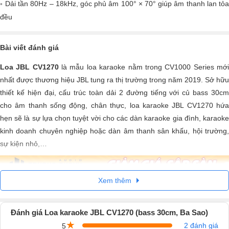
Dải tần 80Hz – 18kHz, góc phủ âm 100° × 70° giúp âm thanh lan tỏa
đều
Bài viết đánh giá
Loa JBL CV1270
là mẫu loa karaoke nằm trong CV1000 Series mớ
nhất được thương hiệu JBL tung ra thị trường trong năm 2019. Sở hữu
thiết kế hiện đại, cấu trúc toàn dải 2 đường tiếng với củ bass 30cm
cho âm thanh sống động, chân thực, loa karaoke JBL CV1270 hứa
hẹn sẽ là sự lựa chọn tuyệt vời cho các dàn karaoke gia đình, karaoke
kinh doanh chuyên nghiệp hoặc dàn âm thanh sân khấu, hội trường,
sự kiện nhỏ,…
Xem thêm
Đánh giá Loa karaoke JBL CV1270 (bass 30cm, Ba Sao)
★
2 đánh giá
5