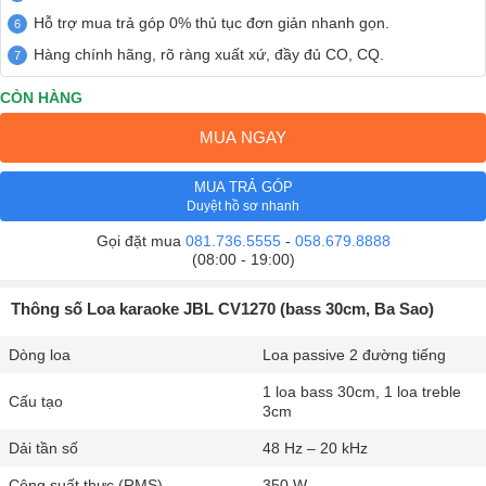
Hỗ trợ mua trả góp 0% thủ tục đơn giản nhanh gọn.
Hàng chính hãng, rõ ràng xuất xứ, đầy đủ CO, CQ.
CÒN HÀNG
MUA NGAY
MUA TRẢ GÓP
Duyệt hồ sơ nhanh
Gọi đặt mua
081.736.5555
-
058.679.8888
(08:00 - 19:00)
Thông số Loa karaoke JBL CV1270 (bass 30cm, Ba Sao)
Dòng loa
Loa passive 2 đường tiếng
1 loa bass 30cm, 1 loa treble
Cấu tạo
3cm
Dải tần số
48 Hz – 20 kHz
Công suất thực (RMS)
350 W