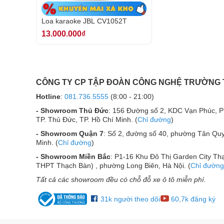
tái tạo giọng hát tuyệt vời
Loa karaoke JBL CV1052T
Vỏ bọc MDF (ván sợi mật độ trung bình) với lớp 
sang trọng và độ bền
13.000.000₫
Bộ phân tần được thiết kế chính xác tối ưu hóa 
chính xác
Máy biến áp 70V / 100V nhiều vòi chất lượng cao 
CÔNG TY CP TẬP ĐOÀN CÔNG NGHỆ TRƯỜNG
Mẫu bao phủ 150 ° × 120 ° cho phản ứng đồng đều 
Hotline
:
081.736.5555
(8:00 - 21:00)
Lý tưởng cho việc lắp đặt với chiều cao trần hạn c
- Showroom Thủ Đức
: 156 Đường số 2, KDC Vạn Phúc, 
Logo JBL COMMERCIAL có thể xoay để dễ dàng gắn
TP. Thủ Đức, TP. Hồ Chí Minh. (
Chỉ đường
)
Màu trắng (-WH) theo yêu cầu
- Showroom Quận 7
: Số 2, đường số 40, phường Tân Quy
Minh. (
Chỉ đường
)
Tăng âm cho nhà hàng, phòng hội nghị, khách sạn, 
- Showroom Miền Bắc
: P1-16 Khu Đô Thị Garden City Thạ
Loa vệ tinh hiệu suất cao để sử dụng với các loa si
THPT Thạch Bàn) , phường Long Biên, Hà Nội. (
Chỉ đường
Tất cả các showroom đều có chỗ đỗ xe ô tô miễn phí.
31k người theo dõi
60,7k đăng ký