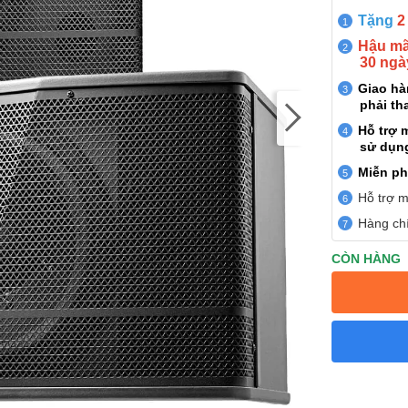
Tặng
2
Hậu mãi
30 ngà
Giao h
phải th
Hỗ trợ 
sử dụn
Miễn ph
Hỗ trợ m
Hàng chí
CÒN HÀNG