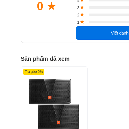
4
0
★
★
3
★
2
★
1
Viết đánh
Sản phẩm đã xem
Trả góp 0%
Đặc trưng nổi bật của loa JBL CV1052T:
Loa trầm hiệu suất cao 10 ”được thiết kế đặc biệ
được trang bị vòng nhôm giải điều chế để giảm độ
Hai (2) 3 ”loa tweeter hình nón giấy cung cấp khả