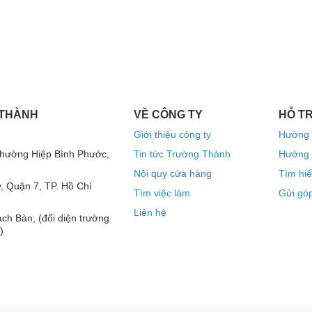
hoàn thiện bằng nhựa vinyl mang lại vẻ ngoài
phản ứng tần số và tái tạo âm nhạc mượt mà và
tích hợp sẵn
 THÀNH
VỀ CÔNG TY
HỖ T
và mượt mà khi bật và tắt trục
Giới thiệu công ty
Hướng 
hế
Phường Hiệp Bình Phước,
Tin tức Trường Thành
Hướng 
 kết với cài đặt của bạn
Nội quy cửa hàng
Tìm hiể
, Quận 7, TP. Hồ Chí
Tìm việc làm
Gửi góp
quán cà phê, hội trường, phòng học, v.v.
Liên hệ
ch Bàn, (đối diện trường
êu trầm.
)