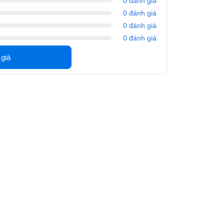
0 đánh giá
0 đánh giá
0 đánh giá
0 đánh giá
 giá
t cung cấp khả năng xử lý công suất lớn hơn và
 méo và nén công suất
 năng đáp ứng tần số cao tuyệt vời và khả năng