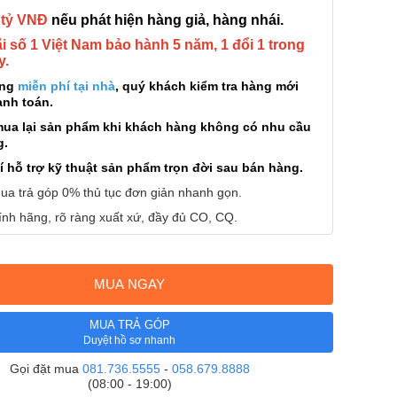
 tỷ VNĐ
nếu phát hiện hàng giả, hàng nhái.
 số 1 Việt Nam bảo hành 5 năm, 1 đổi 1 trong
y.
àng
miễn phí tại nhà
, quý khách kiểm tra hàng mới
anh toán.
mua lại sản phẩm khi khách hàng không có nhu cầu
g.
í hỗ trợ kỹ thuật sản phẩm trọn đời sau bán hàng.
ua trả góp 0% thủ tục đơn giản nhanh gọn.
nh hãng, rõ ràng xuất xứ, đầy đủ CO, CQ.
MUA NGAY
MUA TRẢ GÓP
Duyệt hồ sơ nhanh
Gọi đặt mua
081.736.5555
-
058.679.8888
(08:00 - 19:00)