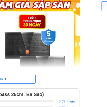
êm
bass 25cm, Ba Sao)
0 đánh giá