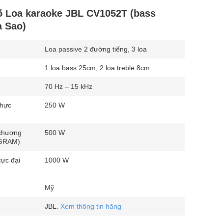
ố Loa karaoke JBL CV1052T (bass
a Sao)
Loa passive 2 đường tiếng, 3 loa
1 loa bass 25cm, 2 loa treble 8cm
70 Hz – 15 kHz
thực
250 W
chương
500 W
OGRAM)
cực đại
1000 W
Mỹ
JBL.
Xem thông tin hãng