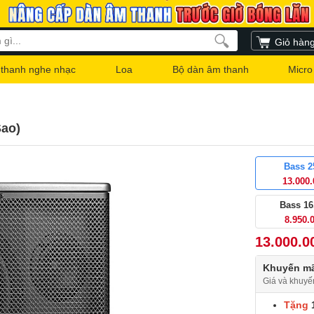
Giỏ hàn
thanh nghe nhạc
Loa
Bộ dàn âm thanh
Micro
Sao)
Bass 
13.000
Bass 1
8.950.
13.000.0
Khuyến mã
Giá và khuyế
Tặng