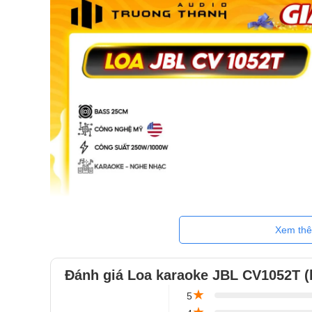
Xem th
Đánh giá Loa karaoke JBL CV1052T (
★
5
★