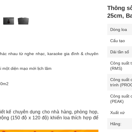
Thông s
25cm, B
Dòng loa
Cấu tạo
Dải tần số
hác nhau từ nghe nhạc, karaoke gia đình & chuyên
Công suất 
(RMS)
i một diện mạo mới lịch lãm
Công suất 
30m2
trình (PR
Công suất 
(PEAK)
iết kế chuyên dụng cho nhà hàng, phòng họp,
Xuất xứ
ộng (150 độ x 120 độ) khiến loa thích hợp để
Hãng: