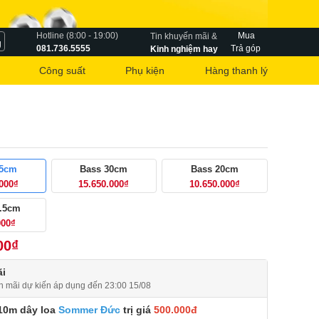
Hotline (8:00 - 19:00)
Mua
Tin khuyến mãi &
g
081.736.5555
Trả góp
Kinh nghiệm hay
Công suất
Phụ kiện
Hàng thanh lý
25cm
Bass 30cm
Bass 20cm
.000₫
15.650.000₫
10.650.000₫
6.5cm
000₫
00₫
i
n mãi dự kiến áp dụng đến 23:00 15/08
10m dây loa
Sommer Đức
trị giá
500.000đ