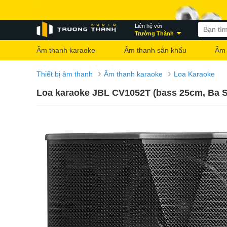
Liên hệ với
Trường Thành
Âm thanh karaoke
Âm thanh sân khấu
Âm 
›
›
Thiết bị âm thanh
Âm thanh karaoke
Loa Karaoke
Loa karaoke JBL CV1052T (bass 25cm, Ba 