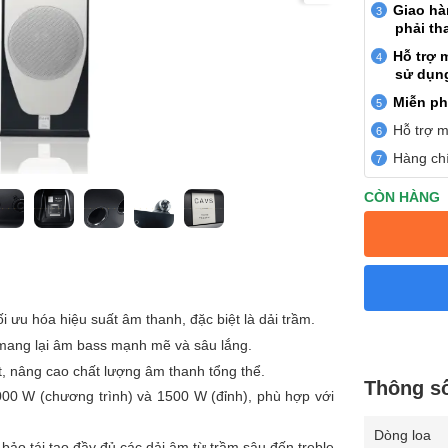
Giao h
phải th
Hỗ trợ 
sử dụn
Miễn ph
Hỗ trợ m
Hàng chí
CÒN HÀNG
ối ưu hóa hiệu suất âm thanh, đặc biệt là dải trầm.
n mang lại âm bass mạnh mẽ và sâu lắng.
t, nâng cao chất lượng âm thanh tổng thể.
Thông s
1000 W (chương trình) và 1500 W (đỉnh), phù hợp với
Dòng loa
ảo tái tạo đầy đủ các dải âm từ trầm sâu đến treble