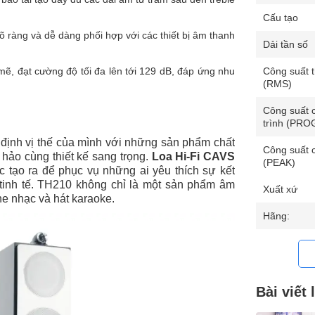
Cấu tạo
õ ràng và dễ dàng phối hợp với các thiết bị âm thanh
Dải tần số
Công suất 
ẽ, đạt cường độ tối đa lên tới 129 dB, đáp ứng nhu
(RMS)
Công suất 
trình (PR
định vị thế của mình với những sản phẩm chất
Công suất 
 hảo cùng thiết kế sang trọng.
Loa Hi-Fi CAVS
(PEAK)
c tạo ra để phục vụ những ai yêu thích sự kết
tinh tế. TH210 không chỉ là một sản phẩm âm
Xuất xứ
he nhạc và hát karaoke.
Hãng:
Bài viết 