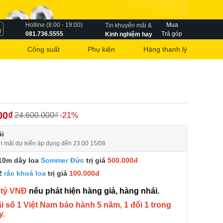
Hotline (8:00 - 19:00)
Mua
Tin khuyến mãi &
g
081.736.5555
Trả góp
Kinh nghiệm hay
Công suất
Phụ kiện
Hàng thanh lý
00₫
24.600.000₫
-21%
i
n mãi dự kiến áp dụng đến 23:00 15/08
10m dây loa
Sommer Đức
trị giá
500.000đ
2
rắc khoá loa
trị giá
100.000đ
 tỷ VNĐ
nếu phát hiện hàng giả, hàng nhái.
 số 1 Việt Nam bảo hành 5 năm, 1 đổi 1 trong
y.