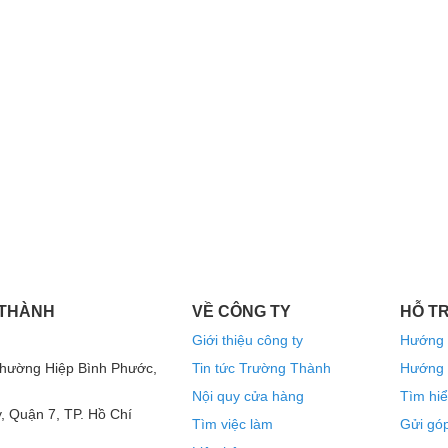
ố quan trọng góp phần tạo nên chất lượng âm
ùng loa không chỉ bảo vệ các linh kiện bên trong
o ra âm thanh tự nhiên, mạnh mẽ và rõ ràng.
 tinh xảo, thùng loa của TH210 đảm bảo độ bền
nh trong thời gian dài. Đây là lựa chọn lý tưởng
ượng âm thanh đỉnh cao vừa bền bỉ theo thời
 THÀNH
VỀ CÔNG TY
HỖ T
Giới thiệu công ty
Hướng 
Phường Hiệp Bình Phước,
Tin tức Trường Thành
Hướng 
Nội quy cửa hàng
Tìm hiể
, Quận 7, TP. Hồ Chí
Tìm việc làm
Gửi góp