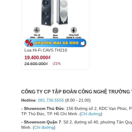
Thùng loa cao cấp – Tinh tế trong từng chi tiết
Loa Hi-Fi CAVS TH210
Thùng loa của Hi-Fi Home Theater TH210 là yếu t
19.400.000₫
thanh tuyệt vời. Được chế tác từ vật liệu cao cấp, th
24.600.000₫
mà còn tối ưu hóa khả năng cộng hưởng âm thanh, tạ
-21%
Với sự kết hợp giữa chất liệu cao cấp và thiết kế
vượt trội, giúp loa duy trì hiệu suất âm thanh ổn đị
cho những ai tìm kiếm một sản phẩm vừa có chất l
gian.
CÔNG TY CP TẬP ĐOÀN CÔNG NGHỆ TRƯỜNG
Hotline
:
081.736.5555
(8:00 - 21:00)
- Showroom Thủ Đức
: 156 Đường số 2, KDC Vạn Phúc, 
TP. Thủ Đức, TP. Hồ Chí Minh. (
Chỉ đường
)
- Showroom Quận 7
: Số 2, đường số 40, phường Tân Quy
Minh. (
Chỉ đường
)