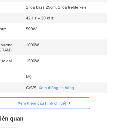
2 loa bass 25cm, 1 loa treble kèn
42 Hz – 20 kHz
thực
500W
chương
1000W
OGRAM)
cực đại
1500W
Mỹ
CAVS.
Xem thông tin hãng
Xem thêm cấu hình chi tiết
liên quan