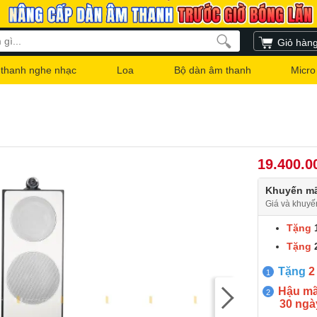
Giỏ hàn
thanh nghe nhạc
Loa
Bộ dàn âm thanh
Micro
19.400.0
Khuyến mã
Giá và khuyế
Tặng
Tặng
Tặng
2
Hậu mãi
30 ngà