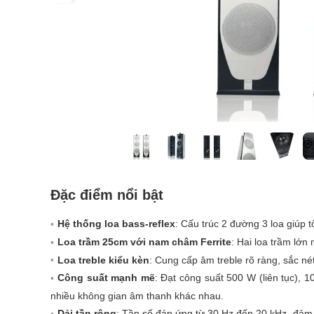
Đặc điểm nổi bật
Hệ thống loa bass-reflex
: Cấu trúc 2 đường 3 loa giúp t
Loa trầm 25cm với nam châm Ferrite
: Hai loa trầm lớ
Loa treble kiểu kèn
: Cung cấp âm treble rõ ràng, sắc né
Công suất mạnh mẽ
: Đạt công suất 500 W (liên tục), 
nhiều không gian âm thanh khác nhau.
Dải tần rộng
: Tần số đáp ứng từ 30 Hz đến 20 kHz, đảm b