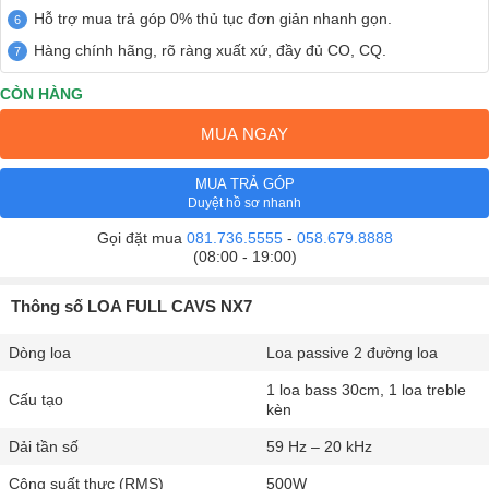
Hỗ trợ mua trả góp 0% thủ tục đơn giản nhanh gọn.
Hàng chính hãng, rõ ràng xuất xứ, đầy đủ CO, CQ.
CÒN HÀNG
MUA NGAY
MUA TRẢ GÓP
Duyệt hồ sơ nhanh
Gọi đặt mua
081.736.5555
-
058.679.8888
(08:00 - 19:00)
Thông số LOA FULL CAVS NX7
Dòng loa
Loa passive 2 đường loa
1 loa bass 30cm, 1 loa treble
Cấu tạo
kèn
Dải tần số
59 Hz – 20 kHz
Công suất thực (RMS)
500W