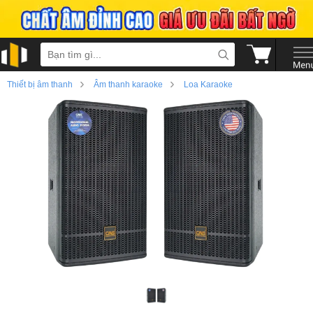
›
›
Thiết bị âm thanh
Âm thanh karaoke
Loa Karaoke