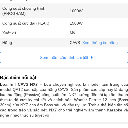
Công suất chương trình
1000W
(PROGRAM)
Công suất cực đại (PEAK)
1500W
Xuất xứ
Mỹ
Hãng:
CAVS.
Xem thông tin hãng
Xem thêm cấu hình chi tiết
Đặc điểm nổi bật
Loa full CAVS NX7
– Loa chuyên nghiệp, là model tầm trung của
model QA12 cao cấp của hãng CAVS. Sản phẩm cao cấp này là dạng
loa thụ động (Passive) công suất lớn. NX7 hướng đến tái tạo âm thanh
ở mức độ cực kỳ chi tiết và chính xác. Woofer Ferrite 12 inch (Bass
30cm) của NX7 cho âm Bass sâu và đầy uy lực. Treble thể hiện tần số
cao trong trẻo và sắc nét. NX7 cho trải nghiệm âm thanh Karaoke và
nghe nhạc thực sụ tuyệt vời