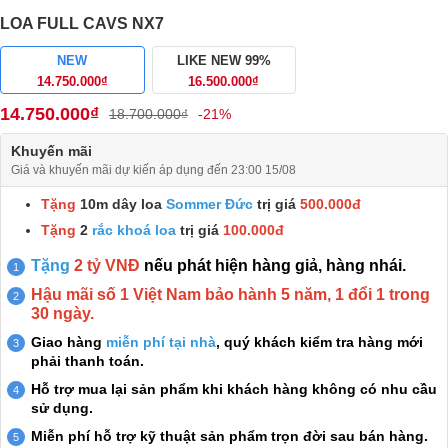
LOA FULL CAVS NX7
NEW
LIKE NEW 99%
14.750.000₫
16.500.000₫
14.750.000₫
18.700.000₫
-21%
Khuyến mãi
Giá và khuyến mãi dự kiến áp dụng đến 23:00 15/08
Tặng
10m dây loa
Sommer Đức
trị giá
500.000đ
Tặng
2
rắc khoá loa
trị giá
100.000đ
Tặng
2 tỷ VNĐ
nếu phát hiện hàng giả, hàng nhái.
Hậu mãi số 1 Việt Nam bảo hành 5 năm, 1 đổi 1 trong
30 ngày.
Giao hàng
miễn phí tại nhà
, quý khách kiểm tra hàng mới
phải thanh toán.
Hỗ trợ mua lại sản phẩm khi khách hàng không có nhu cầu
sử dụng.
Miễn phí hỗ trợ kỹ thuật sản phẩm trọn đời sau bán hàng.