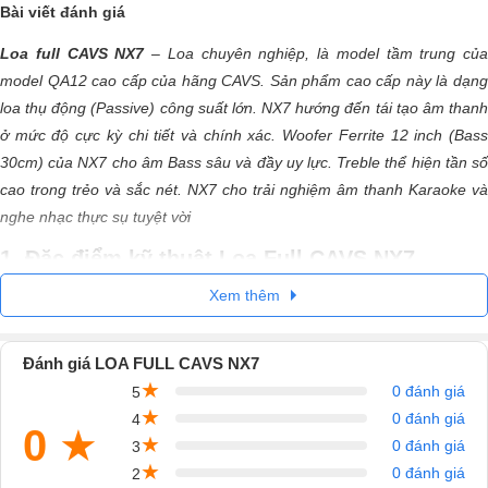
Bài viết đánh giá
Loa full CAVS NX7
– Loa chuyên nghiệp, là model tầm trung của
model QA12 cao cấp của hãng CAVS. Sản phẩm cao cấp này là dạng
loa thụ động (Passive) công suất lớn. NX7 hướng đến tái tạo âm thanh
ở mức độ cực kỳ chi tiết và chính xác. Woofer Ferrite 12 inch (Bass
30cm) của NX7 cho âm Bass sâu và đầy uy lực. Treble thể hiện tần số
cao trong trẻo và sắc nét. NX7 cho trải nghiệm âm thanh Karaoke và
nghe nhạc thực sụ tuyệt vời
1. Đặc điểm kỹ thuật Loa Full CAVS NX7
Xem thêm
Hệ thống: bass-reflex, 2 đường 2 loa
Woofer 12 inch (Bass 30cm)
Nghe nhạc và Karaoke có chiều sâu
Đánh giá LOA FULL CAVS NX7
Lỗ thông hơi phía trước
★
Tùy chọn lắp đặt dọc hoặc ngang
0 đánh giá
5
Lưới bằng thép đục lỗ lót vải
★
0 đánh giá
4
0
★
Trở kháng 8Ω
★
0 đánh giá
3
2. Các ứng dụng
★
0 đánh giá
2