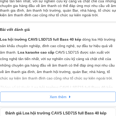
nghệ tân tiến nhất, với sự nghiên cứu kỹ càng và chặt chẽ của những
chuyên gia hàng đầu về âm thanh có thể đáp ứng mọi nhu cầu về âm
thanh gia đình, âm thanh hội trường, quán Bar, nhà hàng, tổ chức sự
kiện âm thanh đỉnh cao cũng như tổ chức sự kiên ngoài trời.
Bài viết đánh giá
Loa hội trường CAVS LSD715 full Bass 40 kép
dòng loa Hội trường
sân khấu chuyên nghiệp, đỉnh cao công nghệ, sự đầu tư hiệu quả về
âm thanh.
Loa karaoke cao cấp
CAVS LSD715 được sản xuất với
công nghệ tân tiến nhất, với sự nghiên cứu kỹ càng và chặt chẽ của
những chuyên gia hàng đầu về âm thanh có thể đáp ứng mọi nhu cầu
về âm thanh gia đình, âm thanh hội trường, quán Bar, nhà hàng, tổ
chức sự kiện âm thanh đỉnh cao cũng như tổ chức sự kiên ngoài trời.
Thông số kỹ thuật:
Loa hội trường CAVS LSD715 full Bass 40 kép
Hệ thống: bass-reflex, 2 đường 3 loa
Xem thêm
Loa trầm: 2 loa đường kính 40cm
Loa treble: 1 loa loại treble kèn
Công suất (Continuous/Program/Peak): 1400W/2800W/5600W
Đánh giá Loa hội trường CAVS LSD715 full Bass 40 kép