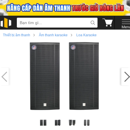
›
›
Thiết bị âm thanh
Âm thanh karaoke
Loa Karaoke
›