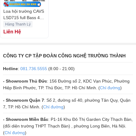
Loa hội trường CAVS
LSD715 full Bass 40
kép (Hàng Chính
Hàng Thanh Lý
Hãng Likenew)
Liên Hệ
CÔNG TY CP TẬP ĐOÀN CÔNG NGHỆ TRƯỜNG THÀNH
Hotline
:
081.736.5555
(8:00 - 21:00)
- Showroom Thủ Đức
: 156 Đường số 2, KDC Vạn Phúc, Phường
Hiệp Bình Phước, TP. Thủ Đức, TP. Hồ Chí Minh. (
Chỉ đường
)
- Showroom Quận 7
: Số 2, đường số 40, phường Tân Quy, Quận
7, TP. Hồ Chí Minh. (
Chỉ đường
)
Nhà máy của CAVS được đặt tại Hàn Quốc và Trung Quốc, áp dụng
- Showroom Miền Bắc
: P1-16 Khu Đô Thị Garden City Thạch Bàn,
những nghiên cứu và tiêu chuẩn quốc tế của CAVS. Tiếp nối truyền
(đối diện trường THPT Thạch Bàn) , phường Long Biên, Hà Nội.
(
Chỉ đường
)
thống của thương hiệu, sản phẩm đương đại của CAVS luôn thể hiện