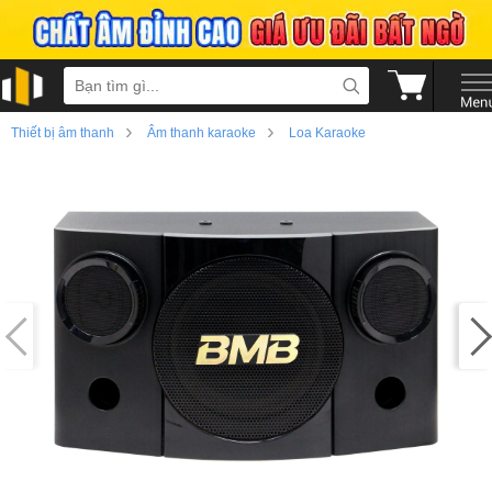
›
›
Thiết bị âm thanh
Âm thanh karaoke
Loa Karaoke
›