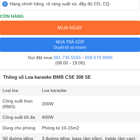
Hàng chính hãng, rõ ràng xuất xứ, đầy đủ CO, CQ.
CÒN HÀNG
MUA NGAY
MUA TRẢ GÓP
Duyệt hồ sơ nhanh
Gọi đặt mua
081.736.5555
-
058.679.8888
(08:00 - 19:00)
Thông số Loa karaoke BMB CSE 308 SE
Loại loa
Loa karaoke
Công suất thực
200W
(RMS)
Công suất tối đa
400W
Dùng cho phòng
Phòng từ 10-15m2
Số đường tiếng
3 đường tiếng: bass (âm trầm), treble (âm cao),