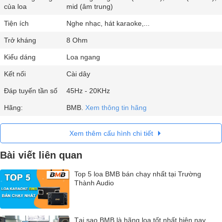
của loa
mid (âm trung)
Tiện ích
Nghe nhạc, hát karaoke,...
Trở kháng
8 Ohm
Kiểu dáng
Loa ngang
Kết nối
Cài dây
Đáp tuyến tần số
45Hz - 20KHz
Hãng:
BMB.
Xem thông tin hãng
Xem thêm cấu hình chi tiết
Bài viết liên quan
Top 5 loa BMB bán chạy nhất tại Trường
Thành Audio
Tại sao BMB là hãng loa tốt nhất hiện nay