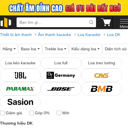
›
›
›
Thiết bị âm thanh
Âm thanh karaoke
Loa Karaoke
Loa DK
Hãng
Bass loa
Treble loa
Kiểu dáng loa
Diện tích sử
Loa kéo karaoke
Loa full
Loa treo tường
Giảm giá
Góp 0%
Mới
Thương hiệu DK
: