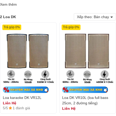
Xem thêm
2 Loa DK
Xếp theo: Bán chạy
Trả góp 0%
Trả góp 0%
Loa karaoke DK VR12L
Loa DK VR10L (loa full bass
25cm, 2 đường tiếng)
Liên Hệ
5/5
1 đánh giá
Liên Hệ