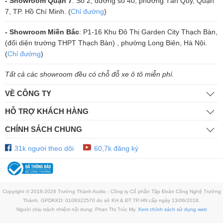
- Showroom Quận 7
: Số 2, đường số 40, phường Tân Quy, Quận
Đừng bỏ qua cơ hội trực tiếp trải nghiệm và mua chiếc loa bose home
7, TP. Hồ Chí Minh. (
Chỉ đường
)
Speaker 300 các dòng loa bluetooth đẳng cấp khác với mức giải phải
chăng tại
Trường Thành Audio
. Liên hệ ngay với chúng tôi để đượ
- Showroom Miền Bắc
: P1-16 Khu Đô Thị Garden City Thạch Bàn,
hỗ trợ bất kể khi nào bạn muốn.
(đối diện trường THPT Thạch Bàn) , phường Long Biên, Hà Nội.
(
Chỉ đường
)
Tất cả các showroom đều có chỗ đỗ xe ô tô miễn phí.
VỀ CÔNG TY
HỖ TRỢ KHÁCH HÀNG
CHÍNH SÁCH CHUNG
31k người theo dõi
60,7k đăng ký
Copyright © 2018-2026 Trường Thành Audio - Công ty Cổ phần Tập Đoàn Công Nghệ Trường
Thành. GPDKKD: 0108322570 do sở KH & ĐT TP.HN cấp ngày 13/06/2018.
Người chịu trách nhiệm nội dung: Phan Thị Trúc My.
Xem chính sách sử dụng web