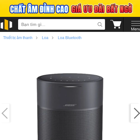
›
›
Thiết bị âm thanh
Loa
Loa Bluetooth
›