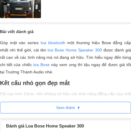
Bài viết đánh giá
Góp mặt vào series
loa bluetooth
một thương hiệu Bose đẳng cấ
nhất nhì thế giới, cái tên
loa Bose Home Speaker 300
được đánh giá
rất cao về các tính năng mà nó đang sở hữu. Tìm hiểu ngay đến từng
chi tiết của chiếc
loa Bose
này xem ưng thì tậu ngay để được giá tố
tại Trường Thành Audio nhé.
Kết cấu nhỏ gọn đẹp mắt
Chỉ cao hơn 14cm, nếu không sở hữu các tính năng đẳng cấp của một
chiếc loa bluetooth công nghệ bạn sẽ nghĩ đây là một món đồ nội thất
Xem thêm
trong nhà. Hợp kim nhôm siêu nhẹ với khối lượng chưa đến 1kg, nhỏ
gọn, loa Bose tinh tế phù hợp cho mọi nhu cầu âm thanh từ cá nhân
đến đội nhóm.
Đánh giá Loa Bose Home Speaker 300