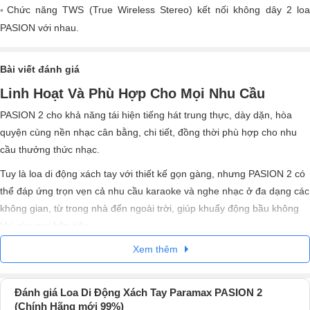
Chức năng TWS (True Wireless Stereo) kết nối không dây 2 loa
PASION với nhau.
Bài viết đánh giá
Linh Hoạt Và Phù Hợp Cho Mọi Nhu Cầu
PASION 2 cho khả năng tái hiện tiếng hát trung thực, dày dặn, hòa
quyện cùng nền nhạc cân bằng, chi tiết, đồng thời phù hợp cho nhu
cầu thưởng thức nhạc.
Tuy là loa di động xách tay với thiết kế gọn gàng, nhưng PASION 2 có
thể đáp ứng trọn vẹn cả nhu cầu karaoke và nghe nhạc ở đa dạng các
không gian, từ trong nhà đến ngoài trời, giúp khuấy động bầu không
khí của mọi bữa tiệc.
Xem thêm
Đánh giá Loa Di Động Xách Tay Paramax PASION 2
(Chính Hãng mới 99%)