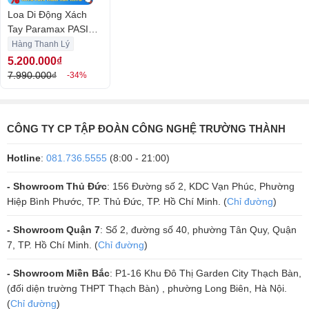
Loa Di Động Xách
Tay Paramax PASION
2 (Chính Hãng mới
Hàng Thanh Lý
99%)
5.200.000₫
7.990.000₫
-34%
PASION 2 là một trong số ít những loa di động trên thị trường được
trang bị treble dome cứng, tương tự các loa Hi-Fi chất lượng cao.
Dome loa được làm từ chất liệu AL tinh khiết đạt tần số siêu cao mà
CÔNG TY CP TẬP ĐOÀN CÔNG NGHỆ TRƯỜNG THÀNH
không bị biến dạng, kết hợp khối nam châm Neodymium có lực từ
mạnh gấp 9 lần chất liệu thông thường, giúp loa có thể tái tạo dải âm
Hotline
:
081.736.5555
(8:00 - 21:00)
cao cực kỳ chi tiết, tách bạch và sắc nét.
- Showroom Thủ Đức
: 156 Đường số 2, KDC Vạn Phúc, Phường
Hiệp Bình Phước, TP. Thủ Đức, TP. Hồ Chí Minh. (
Chỉ đường
)
- Showroom Quận 7
: Số 2, đường số 40, phường Tân Quy, Quận
7, TP. Hồ Chí Minh. (
Chỉ đường
)
- Showroom Miền Bắc
: P1-16 Khu Đô Thị Garden City Thạch Bàn,
(đối diện trường THPT Thạch Bàn) , phường Long Biên, Hà Nội.
(
Chỉ đường
)