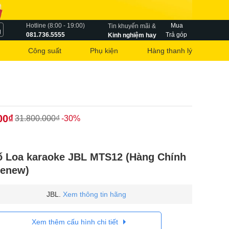
Hotline (8:00 - 19:00)
Mua
Tin khuyến mãi &
g
081.736.5555
Trả góp
Kinh nghiệm hay
Công suất
Phụ kiện
Hàng thanh lý
00₫
31.800.000₫
-30%
ố Loa karaoke JBL MTS12 (Hàng Chính
kenew)
JBL.
Xem thông tin hãng
Xem thêm cấu hình chi tiết