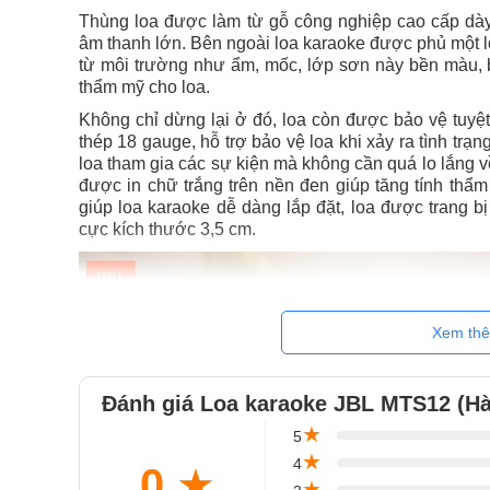
Thùng loa được làm từ gỗ công nghiệp cao cấp dà
âm thanh lớn. Bên ngoài loa karaoke được phủ một l
từ môi trường như ẩm, mốc, lớp sơn này bền màu, b
thẩm mỹ cho loa.
Không chỉ dừng lại ở đó, loa còn được bảo vệ tuyệ
thép 18 gauge, hỗ trợ bảo vệ loa khi xảy ra tình tr
loa tham gia các sự kiện mà không cần quá lo lắng v
được in chữ trắng trên nền đen giúp tăng tính thẩ
giúp loa karaoke dễ dàng lắp đặt, loa được trang 
cực kích thước 3,5 cm.
Xem th
Đánh giá Loa karaoke JBL MTS12 (H
★
5
★
4
0
★
★