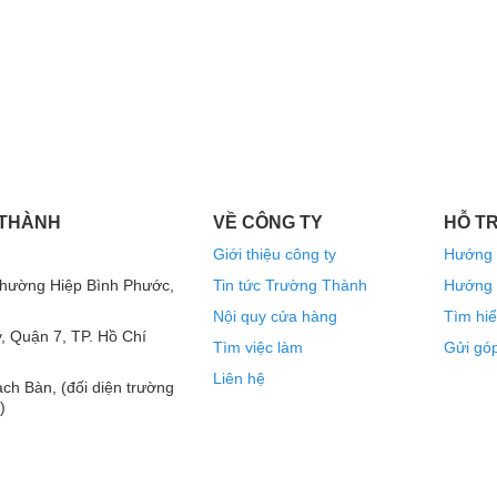
 THÀNH
VỀ CÔNG TY
HỖ T
Giới thiệu công ty
Hướng 
Phường Hiệp Bình Phước,
Tin tức Trường Thành
Hướng 
Nội quy cửa hàng
Tìm hiể
, Quận 7, TP. Hồ Chí
Tìm việc làm
Gửi góp
o bộ dàn karaoke
Liên hệ
ch Bàn, (đối diện trường
cực đại tới 1600W nên được sử dụng nhiều trong
)
ình và phòng hát lớn. Với mức công suất lớn,
 lo bị méo tiếng hay cháy loa. Bạn có thể cháy
ững sự cố hy hữu.