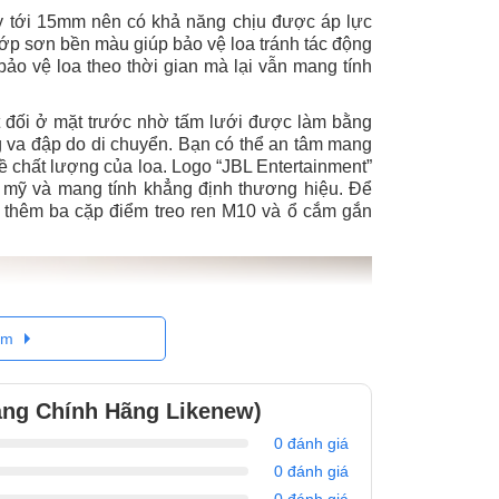
y tới 15mm nên có khả năng chịu được áp lực
ớp sơn bền màu giúp bảo vệ loa tránh tác động
ảo vệ loa theo thời gian mà lại vẫn mang tính
t đối ở mặt trước nhờ tấm lưới được làm bằng
ạng va đập do di chuyển. Bạn có thể an tâm mang
ề chất lượng của loa. Logo “JBL Entertainment”
m mỹ và mang tính khẳng định thương hiệu. Để
bị thêm ba cặp điểm treo ren M10 và ổ cắm gắn
êm
àng Chính Hãng Likenew)
0 đánh giá
0 đánh giá
0 đánh giá