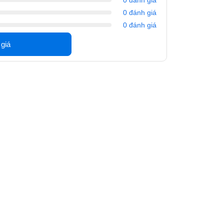
0 đánh giá
0 đánh giá
 giá
m trồ. Dòng sản phẩm loa này không làm người
 hai đường tiếng với
loa bass có kích thước tới
 đường tiếng gây ấn tượng bởi khả năng xử lý
m. Thiết kế hai đường tiếng riêng biệt giúp âm
được sắc thái của từng loại nhạc cụ, điều này
ợc chất âm tốt hơn.