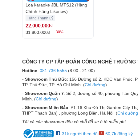
Loa karaoke JBL MTS12 (Hàng
Chính Hãng Likenew)
Hàng Thanh Lý
22.000.000₫
31.800.000₫
-30%
CÔNG TY CP TẬP ĐOÀN CÔNG NGHỆ TRƯỜNG
Hotline
:
081.736.5555
(8:00 - 21:00)
- Showroom Thủ Đức
: 156 Đường số 2, KDC Vạn Phúc, 
TP. Thủ Đức, TP. Hồ Chí Minh. (
Chỉ đường
)
- Showroom Quận 7
: Số 2, đường số 40, phường Tân Quy
Minh. (
Chỉ đường
)
Loa JBL MTS12 dùng ch
- Showroom Miền Bắc
: P1-16 Khu Đô Thị Garden City Thạ
Loa có công suất trung bình là 400W và có thể đạt 
THPT Thạch Bàn) , phường Long Biên, Hà Nội. (
Chỉ đường
các dàn âm thanh chuyên nghiệp, dàn karaoke gia đ
Tất cả các showroom đều có chỗ đỗ xe ô tô miễn phí.
loa có thể dùng để chơi nhạc ở mức âm lớn mà không
hết mình cùng âm nhạc mà không cần lo lắng tới nh
31k người theo dõi
60,7k đăng ký