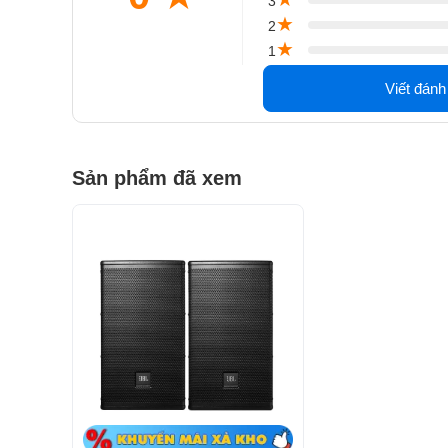
3
★
2
★
1
Viết đánh
Sản phẩm đã xem
Cấu hình loa chuyên nghiệp
Nhắc đến cấu hình của
loa JBL
ai ai cũng phải trầ
dùng phải thất vọng bởi được thiết kế dạng loa full
30cm
, cực kỳ phù hợp với phòng karaoke. Loa hai
công suất cao, dải tần thấp và dải âm lớn, động, ấ
thanh của loa karaoke rõ ràng, góp phần thể hiện 
khiến người nghe thưởng thức âm nhạc cảm nhận đư