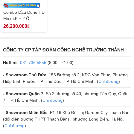
mà gấp 2 lần so với các sản phẩm trước đây.
Combo Đầu Dune HD
Đầu Dune HD Max 4K mang tới trải nghiệm xem phim đỉnh cao với
Max 4K + 2 Ổ
khả năng tái hiện âm thanh, hình ảnh với chất lượng tốt nhất. Với
Toshiba 4TB S300 -
26.200.000₫
những công nghệ âm thanh, hình ảnh hiện đại, đầu Dune HD Max 4K
Kết nối 2 ổ gắn trong
hỗ trợ nhiều định dạng âm thanh và video kỹ thuật số. Bạn có thể
thoải mái giải trí với những bộ phim yêu thích mà không cần chuyển
CÔNG TY CP TẬP ĐOÀN CÔNG NGHỆ TRƯỜNG THÀNH
định dạng file.
Thiết bị này còn sở hữu đa dạng các cổng kết nối tín hiệu đầu vào,
Hotline
:
081.736.5555
(8:00 - 21:00)
bao gồm 1 cổng USB Type-C host, 1 cổng USB 3.0 host, 3 cổng USB
- Showroom Thủ Đức
: 156 Đường số 2, KDC Vạn Phúc, Phường
2.0 host, HDMI 2.0a, đầu vào âm thanh S/PDIF (optical/ coaxial), đầu
Hiệp Bình Phước, TP. Thủ Đức, TP. Hồ Chí Minh. (
Chỉ đường
)
vào HDMI 2.0, cổng vào hồng ngoại, cổng nguồn vào 220-240/110-
120V AC. Vì vậy, người dùng có thể thoải mái kết nối các thiết bị khác
- Showroom Quận 7
: Số 2, đường số 40, phường Tân Quy, Quận
với đầu để có trải nghiệm xem phim hoàn hảo nhất.
7, TP. Hồ Chí Minh. (
Chỉ đường
)
- Showroom Miền Bắc
: P1-16 Khu Đô Thị Garden City Thạch Bàn,
(đối diện trường THPT Thạch Bàn) , phường Long Biên, Hà Nội.
(
Chỉ đường
)