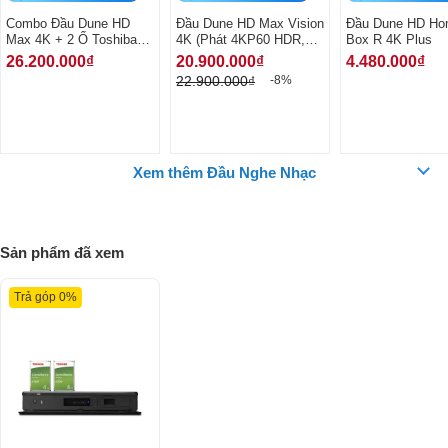
Combo Đầu Dune HD
Đầu Dune HD Max Vision
Đầu Dune HD Ho
Max 4K + 2 Ổ Toshiba
4K (Phát 4KP60 HDR,
Box R 4K Plus
4TB S300 - Kết nối 2 ổ
Android 9.0, Dolby
26.200.000₫
20.900.000₫
4.480.000₫
gắn trong
Vision, 3D)
22.900.000₫
-8%
Xem thêm Đầu Nghe Nhạc
Sản phẩm đã xem
Công nghệ nổi bật của đầu Dune HD HD Max 4K
Trả góp 0%
Đầu Dune HD HD Max 4K được kết hợp giữa hệ sinh thái Dune HD và
Android. Sự kết hợp này mang tới tất cả các lợi ích của ứng dụng của
Dune HD dựa trên Linux và Android Smart TV trong một thiết bị. Trải
nghiệm của bạn sẽ độc đáo và ấn tượng hơn. Được nhà sản xuất
trang bị CPU đa lõi và GPU mạnh mẽ mới và công cụ hiển thị GUI
được tối ưu hóa đặc biệt mới, đảm bảo giao diện của đầu siêu mượt