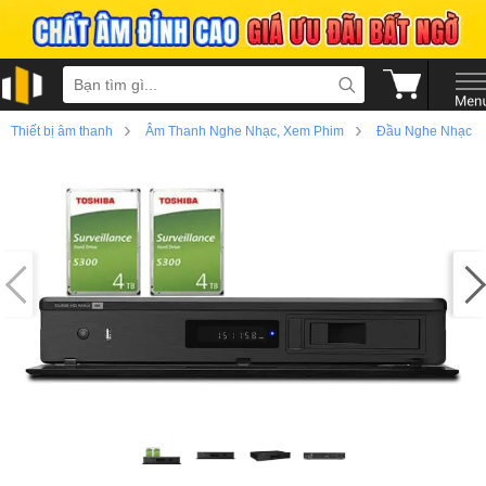
›
›
Thiết bị âm thanh
Âm Thanh Nghe Nhạc, Xem Phim
Đầu Nghe Nhạc
›