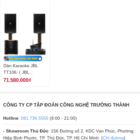
Dàn Karaoke JBL
TT106: ( JBL
KP4012, JBL VM300,
71.580.000₫
Loa Karaoke JBL KP 4012 (full bass 30cm, 2 loa 2 đường)
JBL KX180, Crown
Còn hàng
XLi2500, JBL
26.920.000₫
Pasion12SP)
CÔNG TY CP TẬP ĐOÀN CÔNG NGHỆ TRƯỜNG THÀNH
45.000.000₫
-40%
/5
7 đánh giá
4.6
Hotline
:
081.736.5555
(8:00 - 21:00)
Đặc điểm nổi bật
Chất liệu thùng gỗ - Ê căng thép
- Showroom Thủ Đức
: 156 Đường số 2, KDC Vạn Phúc, Phường
Hiệp Bình Phước, TP. Thủ Đức, TP. Hồ Chí Minh. (
Chỉ đường
)
XEM CHI TIẾT