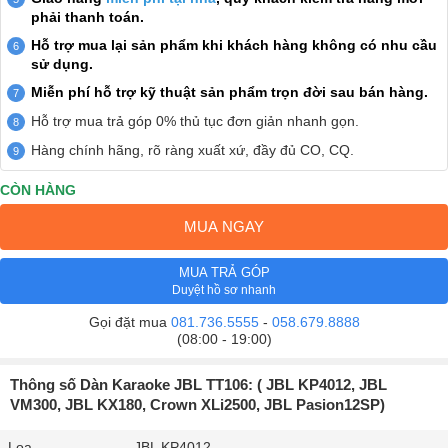
phải thanh toán.
Hỗ trợ mua lại sản phẩm khi khách hàng không có nhu cầu
sử dụng.
Miễn phí hỗ trợ kỹ thuật sản phẩm trọn đời sau bán hàng.
Hỗ trợ mua trả góp 0% thủ tục đơn giản nhanh gọn.
Hàng chính hãng, rõ ràng xuất xứ, đầy đủ CO, CQ.
CÒN HÀNG
MUA NGAY
MUA TRẢ GÓP
Duyệt hồ sơ nhanh
Gọi đặt mua
081.736.5555
-
058.679.8888
(08:00 - 19:00)
Thông số Dàn Karaoke JBL TT106: ( JBL KP4012, JBL
VM300, JBL KX180, Crown XLi2500, JBL Pasion12SP)
Loa
JBL KP4012