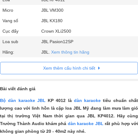
Micro
JBL VM300
Vang số
JBL KX180
Cục đẩy
Crown XLi2500
Loa sub
JBL Pasion12SP
Hãng:
JBL.
Xem thông tin hãng
Xem thêm cấu hình chi tiết
Bài viết đánh giá
Bộ dàn karaoke JBL
KP 4012 là
dàn karaoke
tiêu chuẩn chấ
lượng cao với linh hồn là cặp loa JBL Mỹ đang làm mưa làm gió
tại thị trường Việt Nam thời gian qua JBL KP4012. Hãy cùng
Trường Thành Audio khám phá
dàn karaoke JBL
rất phù hợp vớ
không gian phòng từ 20 - 40m2 này nhé.