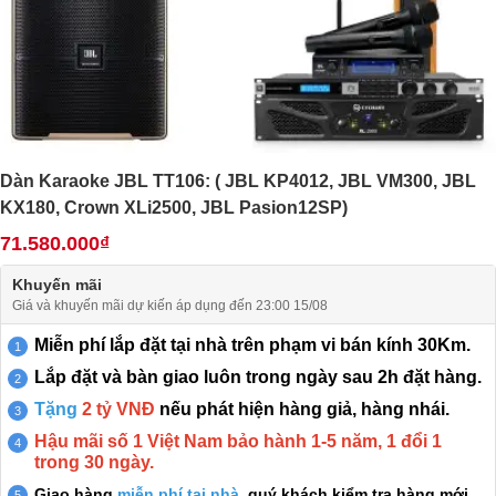
Dàn Karaoke JBL TT106: ( JBL KP4012, JBL VM300, JBL
KX180, Crown XLi2500, JBL Pasion12SP)
71.580.000₫
Khuyến mãi
Giá và khuyến mãi dự kiến áp dụng đến 23:00 15/08
Miễn phí lắp đặt tại nhà trên phạm vi bán kính 30Km.
Lắp đặt và bàn giao luôn trong ngày sau 2h đặt hàng.
Tặng
2 tỷ VNĐ
nếu phát hiện hàng giả, hàng nhái.
Hậu mãi số 1 Việt Nam bảo hành 1-5 năm, 1 đổi 1
trong 30 ngày.
Giao hàng
miễn phí tại nhà
, quý khách kiểm tra hàng mới