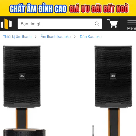
›
›
Thiết bị âm thanh
Âm thanh karaoke
Dàn Karaoke