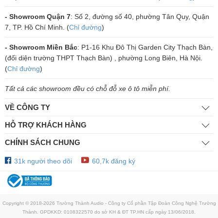
- Showroom Quận 7
: Số 2, đường số 40, phường Tân Quy, Quận
7, TP. Hồ Chí Minh. (
Chỉ đường
)
2.
Micro JBL VM300
- Showroom Miền Bắc
: P1-16 Khu Đô Thị Garden City Thạch Bàn,
(đối diện trường THPT Thạch Bàn) , phường Long Biên, Hà Nội.
Micro JBL VM300
là mẫu micro karaoke không dây hiện đại đượ
(
Chỉ đường
)
hãng JBL thiết kế vào cho ra mắt, bộ micro không dây JBL VM300 với
kiểu dáng nhỏ gọn cùng nhiều tính năng hấp dẫn hứa hẹn mang lại
Tất cả các showroom đều có chỗ đỗ xe ô tô miễn phí.
những trải nghiêm vô cùng thú vị cho người dùng.
VỀ CÔNG TY
HỖ TRỢ KHÁCH HÀNG
CHÍNH SÁCH CHUNG
31k người theo dõi
60,7k đăng ký
Copyright © 2018-2026 Trường Thành Audio - Công ty Cổ phần Tập Đoàn Công Nghệ Trường
Thành. GPDKKD: 0108322570 do sở KH & ĐT TP.HN cấp ngày 13/06/2018.