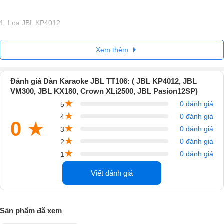
1. Loa JBL KP4012
JBL KP4012 là
cặp loa karaoke
đóng vai trò trung tâm trong bộ dà
Xem thêm
mà chúng ta đang tìm hiểu. Sở hữu thiết kế loa full bass 30cm, đây là
một trong những mẫu loa karaoke được ưa chuộng và đánh giá cao
tại thị trường Việt Nam trong nhiều năm qua. Không chỉ ghi điểm với
Đánh giá Dàn Karaoke JBL TT106: ( JBL KP4012, JBL
VM300, JBL KX180, Crown XLi2500, JBL Pasion12SP)
kiểu dáng mạnh mẽ, sang trọng mang đậm dấu ấn của thương hiệu
★
0 đánh giá
JBL, KP4012 còn chinh phục người dùng bằng chất âm ấn tượng và
5
★
0 đánh giá
khả năng trình diễn linh hoạt.
4
0
★
★
0 đánh giá
3
★
0 đánh giá
2
★
0 đánh giá
1
Viết đánh giá
Sản phẩm đã xem