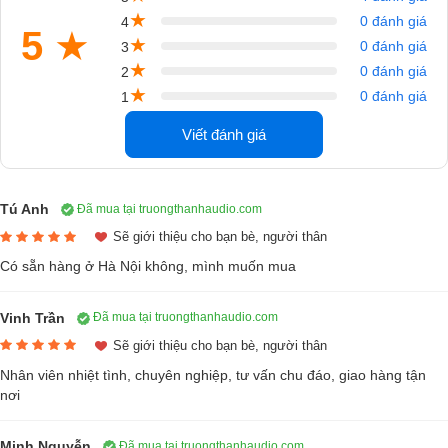
★
0 đánh giá
4
5
★
★
0 đánh giá
3
★
0 đánh giá
2
Cục đẩy Yamaha P7000S là cục đẩy
★
0 đánh giá
1
công suất khủng
Viết đánh giá
Trong P-series của hãng Yamaha mỗi dòng
cục đẩy Yamaha
sở hữu
các mức công suất khác nhau, trong đó dòng đẩy P700S có thể
Tú Anh
Đã mua tại truongthanhaudio.com
khuếch đại công suất lên đến 3200W ở trở kháng 4 ohms. Công suất
Sẽ giới thiệu cho bạn bè, người thân
siêu khủng như thế nhưng độ chính xác của P7000S cũng được đánh
Có sẵn hàng ở Hà Nội không, mình muốn mua
giá cao nhờ vào sự góp mặt của mạch xử lý YS chính hãng Yamaha.
Bên cạnh đó, công nghệ EEEngine cũng được trang bị cho cục đẩy
Vinh Trần
Đã mua tại truongthanhaudio.com
Yamaha P7000S để tiết kiệm năng lượng, tăng cường độ hoạt động
Sẽ giới thiệu cho bạn bè, người thân
của thiết bị.
Nhân viên nhiệt tình, chuyên nghiệp, tư vấn chu đáo, giao hàng tận
nơi
Hệ thống tản nhiệt được nghiên cứu và tích hợp thông minh, tốc độ
quạt tăng cường để thiết bị luôn được giữ ở mức nhiệt độ cho phép dù
phải đánh trong thời gian dài.
Minh Nguyễn
Đã mua tại truongthanhaudio.com