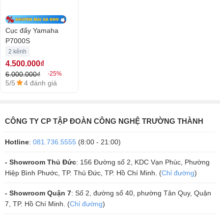
Cục đẩy Yamaha P7000S là thiết bị âm thanh chuyên nghiệp, hoàn
hảo từ hình thức đến chất lượng bên trong. Sản phẩm sẽ là lực chọn
lý tưởng để phục vụ trong các bộ dàn chuyên nghiệp của phòng
Cục đẩy Yamaha
karaoke, hội trường, sân khấu tiệc,….
P7000S
2 kênh
4.500.000₫
6.000.000₫
-25%
5/5
4 đánh giá
CÔNG TY CP TẬP ĐOÀN CÔNG NGHỆ TRƯỜNG THÀNH
Hotline
:
081.736.5555
(8:00 - 21:00)
- Showroom Thủ Đức
: 156 Đường số 2, KDC Vạn Phúc, Phường
Hiệp Bình Phước, TP. Thủ Đức, TP. Hồ Chí Minh. (
Chỉ đường
)
Quý khách hàng hãy đến
Trường Thành Audio
để thử nghe trực tiếp
- Showroom Quận 7
: Số 2, đường số 40, phường Tân Quy, Quận
chất âm được khuếch đại bởi
cục đẩy Yamaha P7000S
và cảm nhận
7, TP. Hồ Chí Minh. (
Chỉ đường
)
chất lượng mà siêu phẩm này mang lại nhé.