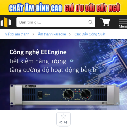
›
›
Thiết bị âm thanh
Âm thanh karaoke
Cục Đẩy Công Suất