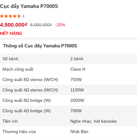
Cục đẩy Yamaha P7000S
4
4.500.000₫
6.000.000₫
-25%
HẾT HÀNG
Thông số Cục đẩy Yamaha P7000S
Số kênh
2 kênh
Mạch công suất
Class H
Công suất 8Ω stereo (W/CH)
750W
Công suất 4Ω stereo (W/CH)
1100W
Công suất 8Ω bridge (W)
2000W
Công suất 4Ω bridge (W)
700W
Tiện ích
Nghe nhạc, hát karaoke
Thương hiệu của
Nhật Bản