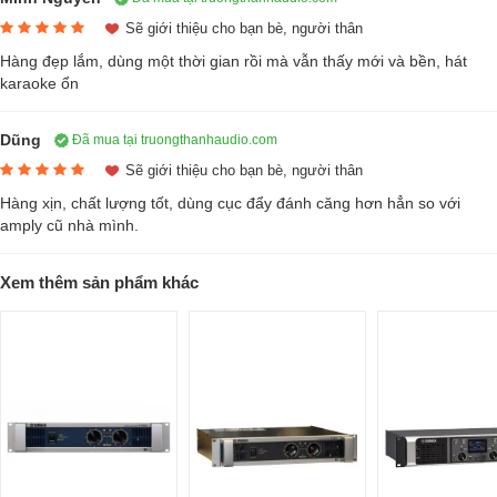
Sẽ giới thiệu cho bạn bè, người thân
Hàng đẹp lắm, dùng một thời gian rồi mà vẫn thấy mới và bền, hát
karaoke ổn
Dũng
Đã mua tại truongthanhaudio.com
Sẽ giới thiệu cho bạn bè, người thân
Hàng xịn, chất lượng tốt, dùng cục đẩy đánh căng hơn hẳn so với
amply cũ nhà mình.
Xem thêm sản phẩm khác
Đánh giá về cục đẩy Yamaha P7000S
Bên cạnh các công nghệ tiên tiến được tích hợp bên trong, mang đến
hiệu suất sử dụng cao, thiết kế của cục đẩy Yamaha P7000S cũng
được đánh giá cao.
Mặt chính diện được bố trí nút nguồn, 2 núm chỉnh riêng biệt phổ biến