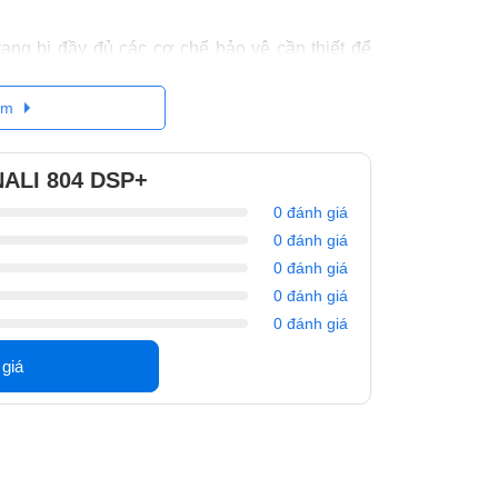
g bị đầy đủ các cơ chế bảo vệ cần thiết để
rong đó bao gồm những cơ chế sau đây:
điện áp vượt quá ngưỡng an toàn.
êm
ư hỏng loa.
NALI 804 DSP+
cục đẩy hoạt động ở mức công suất cao.
0 đánh giá
quạt làm mát điều chỉnh thông minh, đảm bảo
0 đánh giá
0 đánh giá
iên tục trong thời gian dài mà vẫn đảm bảo hiệu
0 đánh giá
ị.
0 đánh giá
 804 DSP+ siêu gọn
 giá
có độ mỏng ấn tượng giúp tiết kiệm không gian
iết bị trong tủ rack.
7kg, nhờ vậy mà việc vận chuyển và thi công
ày còn có nhiều cổng kết nối Phoenix tiêu chuẩn
 nhanh chóng, gọn gàng và an toàn.