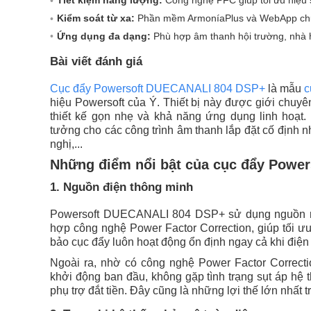
Kiểm soát từ xa:
Phần mềm ArmoníaPlus và WebApp chuy
Ứng dụng đa dạng:
Phù hợp âm thanh hội trường, nhà h
Bài viết đánh giá
Cục đẩy Powersoft DUECANALI 804 DSP+
là mẫu
c
hiệu Powersoft của Ý. Thiết bị này được giới chuy
thiết kế gọn nhẹ và khả năng ứng dụng linh hoạt.
tưởng cho các công trình âm thanh lắp đặt cố định n
nghị,...
Những điểm nổi bật của cục đẩy Powe
1. Nguồn điện thông minh
Powersoft DUECANALI 804 DSP+ sử dụng nguồn 
hợp công nghệ Power Factor Correction, giúp tối ư
bảo cục đẩy luôn hoạt động ổn định ngay cả khi điện
Ngoài ra, nhờ có công nghệ Power Factor Correct
khởi động ban đầu, không gặp tình trạng sụt áp hệ
phụ trợ đắt tiền. Đây cũng là những lợi thế lớn nhất 