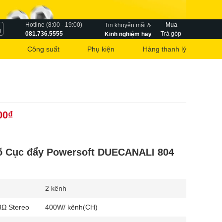
Hotline (8:00 - 19:00)
Mua
Tin khuyến mãi &
g
081.736.5555
Trả góp
Kinh nghiệm hay
Công suất
Phụ kiện
Hàng thanh lý
00₫
ố Cục đẩy Powersoft DUECANALI 804
2 kênh
8Ω Stereo
400W/ kênh(CH)