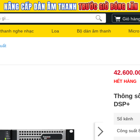
Giỏ hàn
thanh nghe nhạc
Loa
Bộ dàn âm thanh
Micro
uất
42.600.0
HẾT HÀNG
Thông s
DSP+
Số kênh
Công suất 