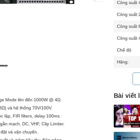
Công suất 
Công suất 
Công suất 
Công suất 
Chế độ
Hãng:
Bài viết 
ge Mode lên đến 1000W @ 4Ω.
8Ω) và hệ thống 70V/100V.
 lập, FIR filters, delay 100ms.
gắn mạch, DC, VHF, Clip Limiter.
 đặt và vận chuyển.
uất và giảm tiêu thụ điện năng.