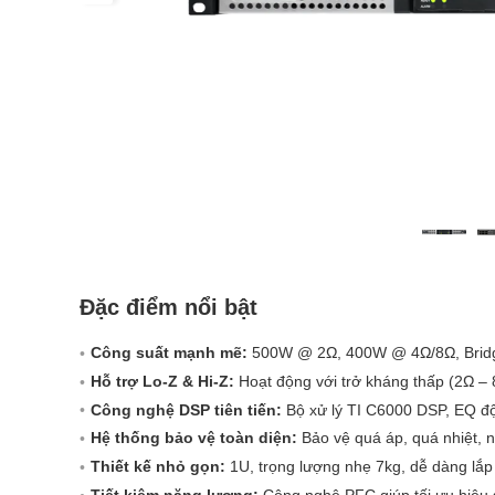
Đặc điểm nổi bật
Công suất mạnh mẽ:
500W @ 2Ω, 400W @ 4Ω/8Ω, Brid
Hỗ trợ Lo-Z & Hi-Z:
Hoạt động với trở kháng thấp (2Ω – 
Công nghệ DSP tiên tiến:
Bộ xử lý TI C6000 DSP, EQ độc
Hệ thống bảo vệ toàn diện:
Bảo vệ quá áp, quá nhiệt, n
Thiết kế nhỏ gọn:
1U, trọng lượng nhẹ 7kg, dễ dàng lắp
Tiết kiệm năng lượng:
Công nghệ PFC giúp tối ưu hiệu s