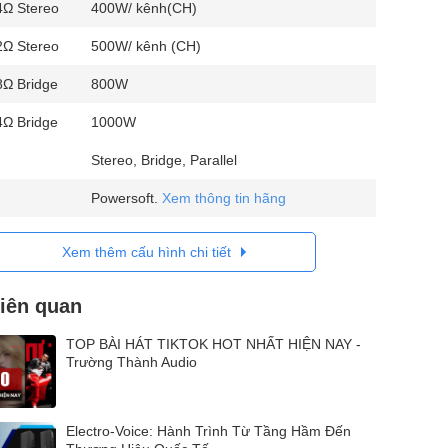
4Ω Stereo
400W/ kênh(CH)
2Ω Stereo
500W/ kênh (CH)
8Ω Bridge
800W
4Ω Bridge
1000W
Stereo, Bridge, Parallel
Powersoft.
Xem thông tin hãng
Xem thêm cấu hình chi tiết
liên quan
TOP BÀI HÁT TIKTOK HOT NHẤT HIỆN NAY -
Trường Thành Audio
Electro-Voice: Hành Trình Từ Tầng Hầm Đến