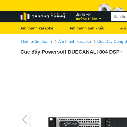
Liên hệ với
Trường Thành
Âm thanh karaoke
Âm thanh sân khấu
Âm 
›
›
Thiết bị âm thanh
Âm thanh karaoke
Cục Đẩy Công S
Cục đẩy Powersoft DUECANALI 804 DSP+