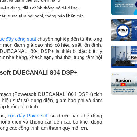
ên dụng, điều chỉnh thông số dễ dàng.
át, trung tâm hội nghị, thông báo khẩn cấp.
ục đẩy công suất
chuyên nghiệp đến từ thương
ên môn đánh giá cao nhờ có hiệu suất ổn định,
 DUECANALI 804 DSP+ là thiết bị đặc biệt lý
hư nhà hàng, khách sạn, nhà thờ, trung tâm hội
rsoft DUECANALI 804 DSP+
mạch (Powersoft DUECANALI 804 DSP+) tích
u hiệu suất sử dụng điện, giảm hao phí và đảm
 áp không ổn định.
ion,
cục đẩy Powersoft
sẽ được hạn chế dòng
 thống điện và không cần đến các bộ khởi động
trong các công trình âm thanh quy mô lớn.