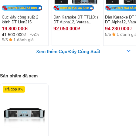
Chất lượng âm thanh đẳng cấp
Cục đẩy công suất 2
Dàn Karaoke DT TT110: (
Dàn Karaoke DT 
kênh DT Lion215
DT Alpha12, Vatasa
DT Alpha12, Vat
T800, Vatasa V8pro, DT
T900, Vatasa V6p
Được sản xuất trên dây truyền công nghệ của Đức với lịch sử hình
19.800.000₫
92.050.000₫
94.230.000₫
Lion408, DT Sigma118,
Vatasa DKS1004
5/5
1 đánh gi
41.500.000₫
-52%
thành của hãng
DT
trên 30 năm kinh nghiệm sản xuất các sản phẩm
VietK Pro4T)
Sigma115)
5/5
1 đánh giá
thiết bị âm thanh chuyên nghiệp nên dòng
cục đẩy công suất DT
Lion215
được thừa hưởng rất nhiều công nghệ cốt lõi của hãng cho
Xem thêm Cục Đẩy Công Suất
chất lượng âm thanh tuyệt vời trong phân khúc.
Sản phẩm đã xem
Trả góp 0%