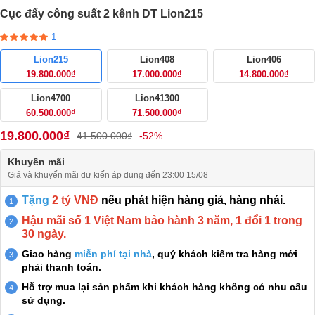
Cục đẩy công suất 2 kênh DT Lion215
1
Lion215
Lion408
Lion406
19.800.000₫
17.000.000₫
14.800.000₫
Lion4700
Lion41300
60.500.000₫
71.500.000₫
19.800.000₫
41.500.000₫
-52%
Khuyến mãi
Giá và khuyến mãi dự kiến áp dụng đến 23:00 15/08
Tặng
2 tỷ VNĐ
nếu phát hiện hàng giả, hàng nhái.
Hậu mãi số 1 Việt Nam bảo hành 3 năm, 1 đổi 1 trong
30 ngày.
Giao hàng
miễn phí tại nhà
, quý khách kiểm tra hàng mới
phải thanh toán.
Hỗ trợ mua lại sản phẩm khi khách hàng không có nhu cầu
sử dụng.