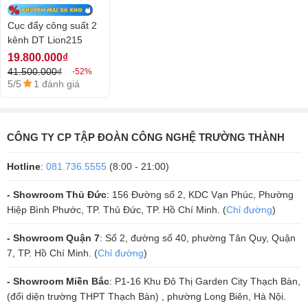
Cục đẩy công suất 2
kênh DT Lion215
19.800.000₫
41.500.000₫
-52%
5/5
1 đánh giá
CÔNG TY CP TẬP ĐOÀN CÔNG NGHỆ TRƯỜNG THÀNH
Hotline
:
081.736.5555
(8:00 - 21:00)
- Showroom Thủ Đức
: 156 Đường số 2, KDC Vạn Phúc, Phường
Hiệp Bình Phước, TP. Thủ Đức, TP. Hồ Chí Minh. (
Chỉ đường
)
- Showroom Quận 7
: Số 2, đường số 40, phường Tân Quy, Quận
7, TP. Hồ Chí Minh. (
Chỉ đường
)
Kiểu dáng thiết kế hiện đại dẫn đầu xu
- Showroom Miền Bắc
: P1-16 Khu Đô Thị Garden City Thạch Bàn,
(đối diện trường THPT Thạch Bàn) , phường Long Biên, Hà Nội.
hướng thiết kế