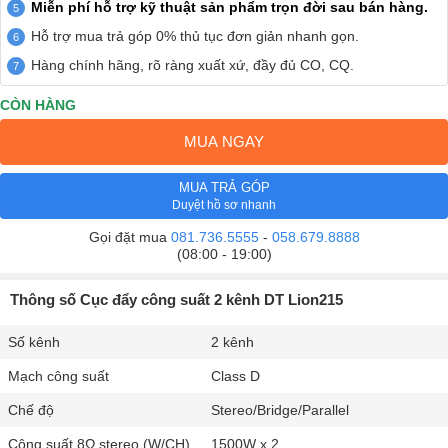
Miễn phí hỗ trợ kỹ thuật sản phẩm trọn đời sau bán hàng.
Hỗ trợ mua trả góp 0% thủ tục đơn giản nhanh gọn.
Hàng chính hãng, rõ ràng xuất xứ, đầy đủ CO, CQ.
CÒN HÀNG
MUA NGAY
MUA TRẢ GÓP
Duyệt hồ sơ nhanh
Gọi đặt mua
081.736.5555
-
058.679.8888
(08:00 - 19:00)
Thông số Cục đẩy công suất 2 kênh DT Lion215
Số kênh
2 kênh
Mạch công suất
Class D
Chế độ
Stereo/Bridge/Parallel
Công suất 8Ω stereo (W/CH)
1500W x 2