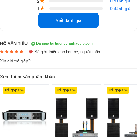
★
0 đánh giá
2
★
0 đánh giá
1
Viết đánh giá
HỒ VĂN TIÊU
Đã mua tại truongthanhaudio.com
Sẽ giới thiệu cho bạn bè, người thân
Xin giá trả góp?
Xem thêm sản phẩm khác
Trả góp 0%
Trả góp 0%
Trả góp 0%
Danh sách lắp đặt thực tế Cục đẩy công suất 2 kênh DT Lion215 của
Trường Thành Audio