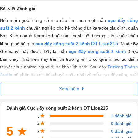
Bài viết đánh giá
Nếu mọi người đang có nhu cầu tìm mua một mẫu
cục đẩy côn
suất 2 kênh
chuyên nghiệp cho hệ thống dàn karaoke gia đình, quán
Bar, Kinh doanh Karaoke hoặc âm thanh hội trường... thì chắc chắn
DT Lion215
không thể bỏ qua
cục đẩy công suất 2 kênh
“Made By
Germany“ này được. Đây là mẫu
cục đẩy công suất 2 kênh
đượ
bán chạy nhất hiện nay trên thị trường vì nó có quá nhiều ưu điểm
thuyết phục những người dung khó tính nhất. Sau đây
Trường Thàn
Audio
sẽ phân tích chi tiết chuyên sâu nhất về mẫu cục đẩy công suất
của Đức này vì sao nó lại là sự lựa chọn hàng đầu trong các bộ dàn
Xem thêm
âm thanh cao cấp.
Đánh giá Cục đẩy công suất 2 kênh DT Lion215
★
1 đánh giá
5
★
0 đánh giá
4
5
★
★
0 đánh giá
3