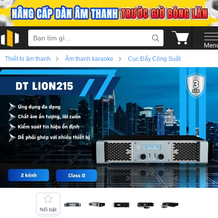
›
›
Thiết bị âm thanh
Âm thanh karaoke
Cục Đẩy Công Suất