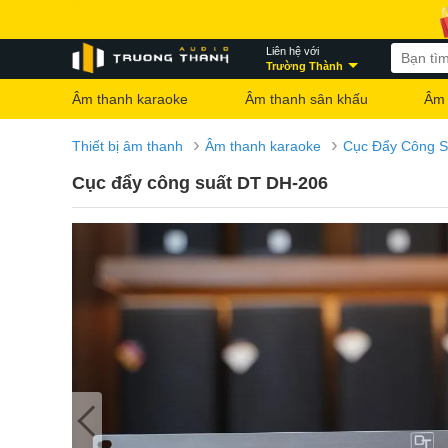
Liên hệ với
Trường Thành
Âm thanh karaoke
Âm thanh sân khấu
Âm 
›
›
Thiết bị âm thanh
Âm thanh karaoke
Cục Đẩy Công S
Cục đẩy công suất DT DH-206