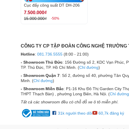
Cục đẩy công suất DT DH-206
7.500.000₫
15.000.000₫
-50%
CÔNG TY CP TẬP ĐOÀN CÔNG NGHỆ TRƯỜNG
Hotline
:
081.736.5555
(8:00 - 21:00)
- Showroom Thủ Đức
: 156 Đường số 2, KDC Vạn Phúc, 
TP. Thủ Đức, TP. Hồ Chí Minh. (
Chỉ đường
)
- Showroom Quận 7
: Số 2, đường số 40, phường Tân Quy
Minh. (
Chỉ đường
)
- Showroom Miền Bắc
: P1-16 Khu Đô Thị Garden City Thạ
THPT Thạch Bàn) , phường Long Biên, Hà Nội. (
Chỉ đường
Tất cả các showroom đều có chỗ đỗ xe ô tô miễn phí.
31k người theo dõi
60,7k đăng ký
Thiết kế trực quan dễ sử dụng và dễ ki
Cục đẩy DH-206 được thiết kế theo chuẩn thiết bị r
thanh sân khấu, karaoke kinh doanh hoặc hội trường. 