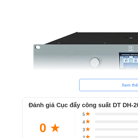
Xem th
Đánh giá Cục đẩy công suất DT DH-2
★
5
★
4
0
★
Cục đẩy công suất DT DH-206 có Công
★
3
Cục đẩy DT
DH này được trang bị mức công suất 
★
2