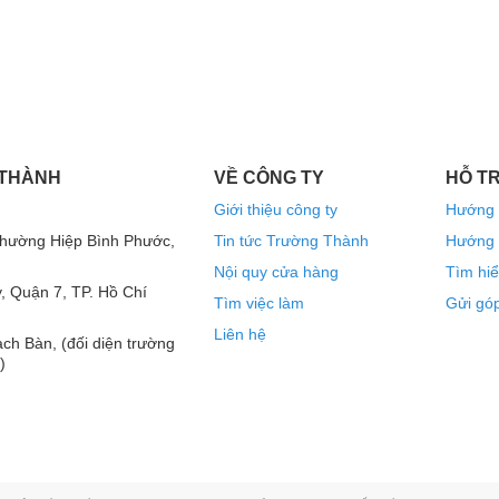
 THÀNH
VỀ CÔNG TY
HỖ T
Giới thiệu công ty
Hướng 
Phường Hiệp Bình Phước,
Tin tức Trường Thành
Hướng 
Nội quy cửa hàng
Tìm hiể
, Quận 7, TP. Hồ Chí
Tìm việc làm
Gửi góp
Liên hệ
ch Bàn, (đối diện trường
)
ểm soát
ack 19 inch, thường dùng trong các hệ thống âm
Kiểu thiết kế này giúp thiết bị dễ dàng lắp đặt