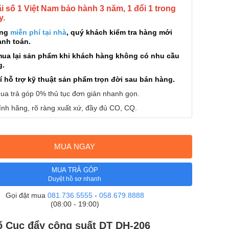
 số 1 Việt Nam bảo hành 3 năm, 1 đổi 1 trong
y.
àng
miễn phí tại nhà
, quý khách kiểm tra hàng mới
anh toán.
mua lại sản phẩm khi khách hàng không có nhu cầu
g.
í hỗ trợ kỹ thuật sản phẩm trọn đời sau bán hàng.
ua trả góp 0% thủ tục đơn giản nhanh gọn.
nh hãng, rõ ràng xuất xứ, đầy đủ CO, CQ.
MUA NGAY
MUA TRẢ GÓP
Duyệt hồ sơ nhanh
Gọi đặt mua
081.736.5555
-
058.679.8888
(08:00 - 19:00)
 Cục đẩy công suất DT DH-206