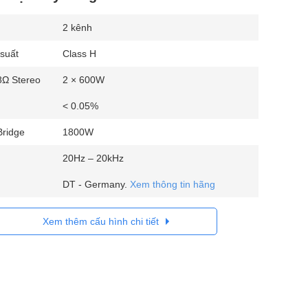
2 kênh
suất
Class H
8Ω Stereo
2 × 600W
< 0.05%
Bridge
1800W
20Hz – 20kHz
DT - Germany.
Xem thông tin hãng
Xem thêm cấu hình chi tiết