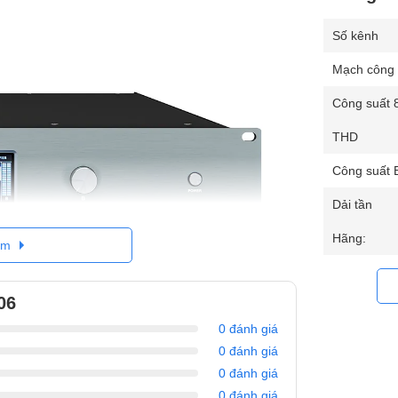
Số kênh
Mạch công 
Công suất 
THD
Công suất 
Dải tần
Hãng:
êm
06
0 đánh giá
0 đánh giá
 suất hoạt động mạnh mẽ
0 đánh giá
phù hợp với nhiều hệ thống âm thanh chuyên
0 đánh giá