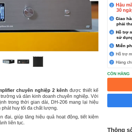
Hậu mãi
30 ngà
Giao h
phải th
Hỗ trợ 
sử dụn
Miễn ph
Hỗ trợ m
Hàng chí
CÒN HÀNG
plifier chuyên nghiệp 2 kênh
được thiết kế
 trường và dàn kinh doanh chuyên nghiệp. Với
h trong thời gian dài, DH-206 mang lại hiệu
 phát huy tối đa chất lượng.
n đại, giúp tăng hiệu quả hoạt động, tiết kiệm
nh liên tục.
Thông số