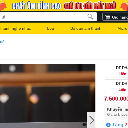
Giỏ hàn
thanh nghe nhạc
Loa
Bộ dàn âm thanh
Micro
uất
DT DH
Liên
DT DH
Liên
7.500.00
Khuyến mã
Giá và khuyế
Tặng
2