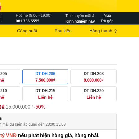
Hotline (8:00 - 19:00)
Mua
Tin khuyến mãi &
g
081.736.5555
Trả góp
Kinh nghiệm hay
Công suất
Phụ kiện
Hàng thanh lý
-205
DT DH-206
DT DH-208
 hệ
7.500.000₫
8.000.000₫
-210
DT DH-215
DT DH-220
 hệ
Liên hệ
Liên hệ
0₫
15.000.000₫
-50%
i
n mãi dự kiến áp dụng đến 23:00 15/08
 tỷ VNĐ
nếu phát hiện hàng giả, hàng nhái.