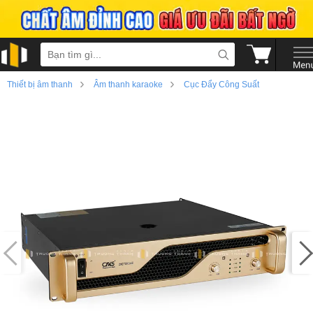
›
›
Thiết bị âm thanh
Âm thanh karaoke
Cục Đẩy Công Suất
›