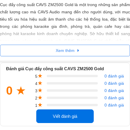
Cục đẩy công suất CAVS ZM2500 Gold là một trong những sản phẩm
chất lượng cao mà CAVS Audio mang đến cho người dùng, với mục
tiêu tối ưu hóa hiệu suất âm thanh cho các hệ thống loa, đặc biệt là
trong các phòng karaoke gia đình, phòng trà, quán cafe hay các
phòng hát karaoke kinh doanh chuyên nghiệp. Sở hữu thiết kế sang
trọng cùng công suất mạnh mẽ, CAVS ZM2500 Gold chắc chắn sẽ
mang đến những trải nghiệm âm thanh tuyệt vời cho mọi không gian.
Xem thêm
Đánh giá Cục đẩy công suất CAVS ZM2500 Gold
★
0 đánh giá
5
★
0 đánh giá
4
0
★
★
0 đánh giá
3
★
0 đánh giá
2
★
0 đánh giá
1
Viết đánh giá