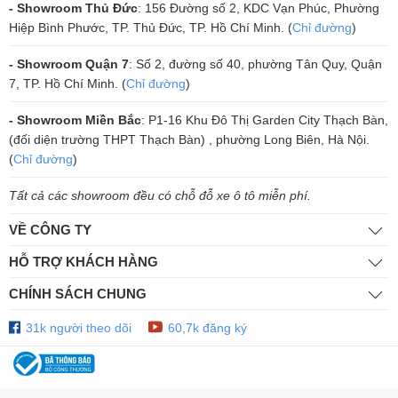
- Showroom Thủ Đức
: 156 Đường số 2, KDC Vạn Phúc, Phường
thọ cho sản phẩm.
Hiệp Bình Phước, TP. Thủ Đức, TP. Hồ Chí Minh. (
Chỉ đường
)
Khả Năng Kết Nối Đa Dạng
- Showroom Quận 7
: Số 2, đường số 40, phường Tân Quy, Quận
Với khả năng kết nối với tất cả các hệ thống âm thanh hiện có, CAVS
7, TP. Hồ Chí Minh. (
Chỉ đường
)
ZM2500 Gold mang lại sự linh hoạt tối đa trong việc phối ghép và lắp
đặt. Ngoài ra, thiết bị còn hỗ trợ âm thanh vòm surround, giúp trải
- Showroom Miền Bắc
: P1-16 Khu Đô Thị Garden City Thạch Bàn,
nghiệm âm thanh của bạn thêm phần sống động và hoàn hảo.
(đối diện trường THPT Thạch Bàn) , phường Long Biên, Hà Nội.
(
Chỉ đường
)
Tính Ứng Dụng Cao và Đơn Giản Khi Sử Dụng
CAVS ZM2500 Gold là lựa chọn tuyệt vời cho các hệ thống karaoke
Tất cả các showroom đều có chỗ đỗ xe ô tô miễn phí.
gia đình, các quán karaoke kinh doanh, phòng trà, cafe hay bất kỳ
VỀ CÔNG TY
không gian nào cần âm thanh chất lượng. Thiết bị dễ dàng lắp đặt và
có thể hoạt động ổn định trong nhiều giờ liên tục mà không gặp phải
HỖ TRỢ KHÁCH HÀNG
vấn đề quá nhiệt.
CHÍNH SÁCH CHUNG
Các Chế Độ Lựa Chọn Tùy Chỉnh
31k người theo dõi
60,7k đăng ký
Cục đẩy này cung cấp các chế độ điều chỉnh giúp người dùng tinh
chỉnh âm thanh một cách chính xác hơn, bao gồm: độ nhạy đầu vào
(0.775V / 1.0V / 1.5V), chế độ đầu vào (Bridge / Mono / Stereo), chế
độ Crossover bên trong (LPF / PASS), và chế độ LIFT / Ground. Tất