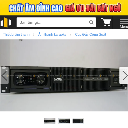
›
›
Thiết bị âm thanh
Âm thanh karaoke
Cục Đẩy Công Suất
›