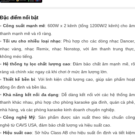
Đặc điểm nổi bật
Công suất mạnh mẽ
: 600W x 2 kênh (tổng 1200W/2 kênh) cho âm
thanh mạnh mẽ và rõ ràng.
Tối ưu cho nhiều loại nhạc
: Phù hợp cho các dòng nhạc Dancer
nhạc vàng, nhạc Remix, nhạc Nonstop, với âm thanh trung thực,
không méo tiếng.
Hệ thống tụ lọc chất lượng cao
: Đảm bảo chất âm mạnh mẽ, r
ràng và chính xác ngay cả khi chơi ở mức âm lượng lớn.
Thiết kế bền bỉ
: Với linh kiện chất lượng cao, giúp sản phẩm hoạ
động ổn định và bền lâu.
Khả năng kết nối đa dạng
: Dễ dàng kết nối với các hệ thống â
thanh khác nhau, phù hợp cho phòng karaoke gia đình, quán cà phê,
nhà hàng, và các phòng karaoke kinh doanh chuyên nghiệp.
Công nghệ Mỹ
: Sản phẩm được sản xuất theo tiêu chuẩn công
nghệ từ CAVS USA, đảm bảo chất lượng và hiệu suất cao.
Hiệu suất cao
: Sở hữu Class AB cho hiệu suất ổn định và tiết kiệ