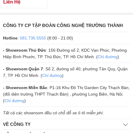
Liên Hệ
trọng
, mà còn được trang bị các linh kiện chất lượng cao, giúp thiết bị
hoạt động bền bỉ trong thời gian dài. Cục đẩy này dễ dàng kết nối với
các hệ thống âm thanh khác nhau, phù hợp cho việc lắp đặt trong các
CÔNG TY CP TẬP ĐOÀN CÔNG NGHỆ TRƯỜNG THÀNH
không gian như
karaoke gia đình, phòng trà, quán cà phê, nh
hàng, hay các phòng hát kinh doanh karaoke chuyên nghiệp
.
Hotline
:
081.736.5555
(8:00 - 21:00)
Công Nghệ USA – Chất Lượng Được Đảm Bảo
- Showroom Thủ Đức
: 156 Đường số 2, KDC Vạn Phúc, Phường
Sản phẩm
CAVS H2600
được sản xuất theo tiêu chuẩn công nghệ Mỹ
Hiệp Bình Phước, TP. Thủ Đức, TP. Hồ Chí Minh. (
Chỉ đường
)
với sự giám sát chất lượng nghiêm ngặt từ các kỹ sư tại CAVS USA.
- Showroom Quận 7
: Số 2, đường số 40, phường Tân Quy, Quận
Đây là một thương hiệu lâu đời và uy tín trong ngành âm thanh, với
7, TP. Hồ Chí Minh. (
Chỉ đường
)
nhiều năm kinh nghiệm trong việc phát triển các thiết bị âm thanh chất
lượng cao.
- Showroom Miền Bắc
: P1-16 Khu Đô Thị Garden City Thạch Bàn,
(đối diện trường THPT Thạch Bàn) , phường Long Biên, Hà Nội.
(
Chỉ đường
)
Tất cả các showroom đều có chỗ đỗ xe ô tô miễn phí.
VỀ CÔNG TY