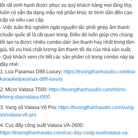
tôi rất vinh hạnh được phục vụ quý khách hàng mọi tầng lớp,
luôn có sẵn đa dạng mẫu mã phân khúc từ bình dân đến cao
cấp và siêu cao cấp.
- Việc tuân thủ nghiêm ngặt nguyên tắc phối ghép âm thanh
chuẩn quốc tế là rất quan trọng. Điều đó luôn giúp cho chúng
tôi tạo ra được nhiều combo dàn âm thanh hay nhất trong tầm
giá, tối ưu hoá chất lượng âm thanh tối đa của nhà sản xuất.
- Quý khách xem chi tiết các sản phẩm có trong combo này tại
đây nhé:
1. Loa Paramax D88 Luxury:
https://truongthanhaudio.com/loa-
karaoke/paramax-d88-luxury
2. Micro Vatasa T500:
https://truongthanhaudio.com/micro-
khong-day/vatasa-t500
3. Vang số Vatasa V6 Pro:
https://truongthanhaudio.com/vang-
so/vatasa-v6-pro
4. Cục đẩy công suất Vatasa VA-2600:
https://truongthanhaudio.com/cuc-day-cong-suat/vatasa-va-