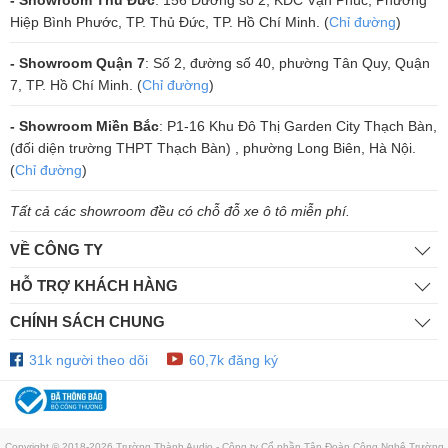
- Showroom Thủ Đức
: 156 Đường số 2, KDC Vạn Phúc, Phường
Hiệp Bình Phước, TP. Thủ Đức, TP. Hồ Chí Minh. (
Chỉ đường
)
Amply Luxman L-507UX có độ méo tiếng siêu thấp chỉ khoảng 0,005%
- Showroom Quận 7
: Số 2, đường số 40, phường Tân Quy, Quận
trong khoảng tần số đáp ứng cực rộng (20Hz – 100KHz), cho âm
7, TP. Hồ Chí Minh. (
Chỉ đường
)
thanh chân thực hoàn hảo trước khi đi ra các cặp loa Hiend chất lượng
- Showroom Miền Bắc
: P1-16 Khu Đô Thị Garden City Thạch Bàn,
của bạn.
(đối diện trường THPT Thạch Bàn) , phường Long Biên, Hà Nội.
(
Chỉ đường
)
Tích hợp mạch xử lý LECUA chất lượng
Tất cả các showroom đều có chỗ đỗ xe ô tô miễn phí.
Amply Luxman L507UX tích hợp mạch điều chỉnh âm lượng LECUA
VỀ CÔNG TY
với độ chính xác rất cao và bảo toàn được chất lượng tín hiệu ở mọi
mức âm lượng khác nhau, ngay cả mức cường độ cao nhất.
HỖ TRỢ KHÁCH HÀNG
Bộ điều chỉnh âm lượng LECUA cho phép hiệu chỉnh chính xác cường
CHÍNH SÁCH CHUNG
độ ở từng bước trong 88 bước chia giúp tránh được những
31k người theo dõi
60,7k đăng ký
sai lầm của tín hiệu khi thay đổi âm lượng, đảm bảo chất lượng âm
thanh chất lượng được bảo toàn được ở mọi mức cường độ âm lượng,
kể cả mức cao nhất hoặc thấp nhất.
Copyright © 2018-2026 Trường Thành Audio - Công ty Cổ phần Tập Đoàn Công Nghệ Trường