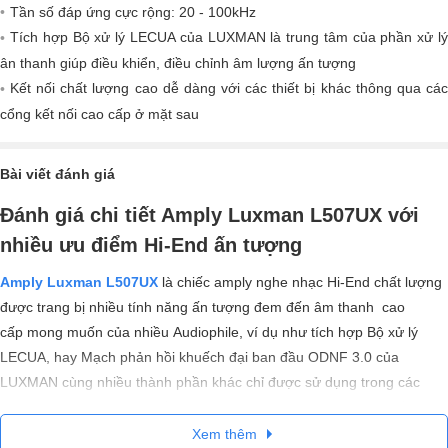
Tần số đáp ứng cực rộng: 20 - 100kHz
Tích hợp Bộ xử lý LECUA của LUXMAN là trung tâm của phần xử lý
ân thanh giúp điều khiển, điều chỉnh âm lượng ấn tượng
Kết nối chất lượng cao dễ dàng với các thiết bị khác thông qua các
cổng kết nối cao cấp ở mặt sau
Bài viết đánh giá
Đánh giá chi tiết Amply Luxman L507UX với
nhiều ưu điểm Hi-End ấn tượng
Amply Luxman L507UX
là chiếc amply nghe nhạc Hi-End chất lượng
được trang bị nhiều tính năng ấn tượng đem đến âm thanh cao
cấp mong muốn của nhiều Audiophile, ví dụ như tích hợp Bộ xử lý
LECUA, hay Mạch phản hồi khuếch đại ban đầu ODNF 3.0 của
LUXMAN cùng nhiều thành phần khác chỉ được sử dụng trong các
model amply Hiend cao cấp, giúp đảm bảo tái tạo âm thanh chất
lượng cao.
Xem thêm