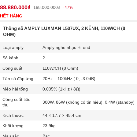
88.880.000₫
168.000.000₫
-47%
HẾT HÀNG
Thông số AMPLY LUXMAN L507UX, 2 KÊNH, 110W/CH (8
OHM)
Loại amply
Amply nghe nhạc Hi-end
Số kênh
2
Công suất
110W/CH (8 Ohm)
Tần số đáp ứng
20Hz – 100kHz ( 0, -3.0dB)
Méo hài tổng
0.005% (1kHz / 8Ω)
Công suất tiêu
300W, 86W (không có tín hiệu), 0.4W (standby)
thụ
Kích thước
44 × 17.7 × 45.4 cm
Khối lượng
23,9kg
Màu sắc
Bạc