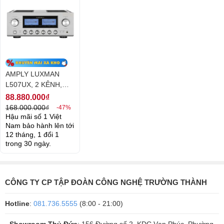
băng thông cực rộng và độ méo thấp đạt được bằng cách chỉ cung
cấp lại các thành phần bị biến dạng của âm thanh từ mạch đầu ra của
bộ khuếch đại. Đây là kỹ thuật thiết kế mạch hồi tiếp độc quyền của
hãng Luxman, được nhiều nhà sản xuất danh tiếng áp dụng cho các
sản phẩm của mình
AMPLY LUXMAN
L507UX, 2 KÊNH,
110W/CH (8 OHM)
88.880.000₫
168.000.000₫
-47%
Hậu mãi số 1 Việt
Nam bảo hành lên tới
12 tháng, 1 đổi 1
trong 30 ngày.
CÔNG TY CP TẬP ĐOÀN CÔNG NGHỆ TRƯỜNG THÀNH
Hotline
:
081.736.5555
(8:00 - 21:00)