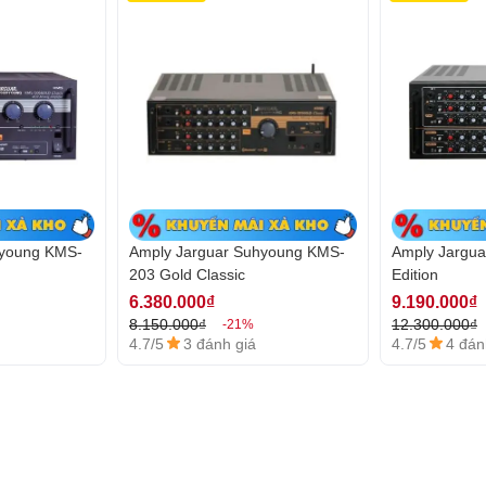
hyoung KMS-
Amply Jarguar Suhyoung KMS-
Amply Jargua
203 Gold Classic
Edition
6.380.000₫
9.190.000₫
8.150.000₫
12.300.000₫
-21%
4.7/5
3 đánh giá
4.7/5
4 đán