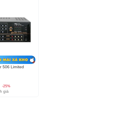
r 506 Limited
-25%
h giá