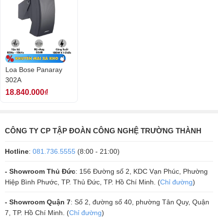
Tiêu chuẩn môi trường
: Chống thời tiết theo IEC 529 IP35D
Kết nối
: Đầu nối dạng vít
Lắp đặt
: Bộ giá treo nhanh với biến áp và phần cứng, cho phép điề
chỉnh góc nghiêng
Kích thước
: 13.4" H x 5.7" W x 12.0" D (340 mm x 144 mm x 304
mm) - có giá treo
Trọng lượng tịnh
: 13 lb (3.9 kg) - bao gồm biến áp và giá treo
Loa Bose Panaray
Trọng lượng vận chuyển
: 32 lb (14.6 kg) - cho một cặp.
302A
18.840.000₫
CÔNG TY CP TẬP ĐOÀN CÔNG NGHỆ TRƯỜNG THÀNH
Hotline
:
081.736.5555
(8:00 - 21:00)
- Showroom Thủ Đức
: 156 Đường số 2, KDC Vạn Phúc, Phường
Hiệp Bình Phước, TP. Thủ Đức, TP. Hồ Chí Minh. (
Chỉ đường
)
- Showroom Quận 7
: Số 2, đường số 40, phường Tân Quy, Quận
7, TP. Hồ Chí Minh. (
Chỉ đường
)