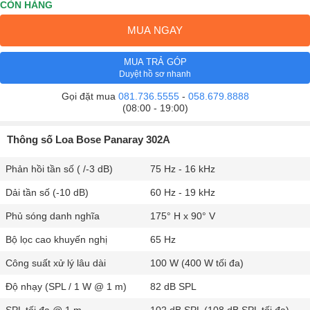
CÒN HÀNG
MUA NGAY
MUA TRẢ GÓP
Duyệt hồ sơ nhanh
Gọi đặt mua
081.736.5555
-
058.679.8888
(08:00 - 19:00)
Thông số Loa Bose Panaray 302A
Phản hồi tần số ( /-3 dB)
75 Hz - 16 kHz
Dải tần số (-10 dB)
60 Hz - 19 kHz
Phủ sóng danh nghĩa
175° H x 90° V
Bộ lọc cao khuyến nghị
65 Hz
Công suất xử lý lâu dài
100 W (400 W tối đa)
Độ nhạy (SPL / 1 W @ 1 m)
82 dB SPL
SPL tối đa @ 1 m
102 dB SPL (108 dB SPL tối đa)