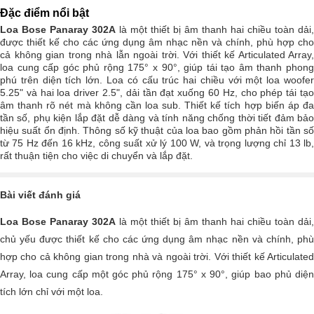
Đặc điểm nổi bật
Loa Bose Panaray 302A
là một thiết bị âm thanh hai chiều toàn dải,
được thiết kế cho các ứng dụng âm nhạc nền và chính, phù hợp cho
cả không gian trong nhà lẫn ngoài trời. Với thiết kế Articulated Array,
loa cung cấp góc phủ rộng 175° x 90°, giúp tái tạo âm thanh phong
phú trên diện tích lớn. Loa có cấu trúc hai chiều với một loa woofer
5.25" và hai loa driver 2.5", dải tần đạt xuống 60 Hz, cho phép tái tạo
âm thanh rõ nét mà không cần loa sub. Thiết kế tích hợp biến áp đa
tần số, phụ kiện lắp đặt dễ dàng và tính năng chống thời tiết đảm bảo
hiệu suất ổn định. Thông số kỹ thuật của loa bao gồm phản hồi tần số
từ 75 Hz đến 16 kHz, công suất xử lý 100 W, và trọng lượng chỉ 13 lb,
rất thuận tiện cho việc di chuyển và lắp đặt.
Bài viết đánh giá
Loa Bose Panaray 302A
là một thiết bị âm thanh hai chiều toàn dải,
chủ yếu được thiết kế cho các ứng dụng âm nhạc nền và chính, phù
hợp cho cả không gian trong nhà và ngoài trời. Với thiết kế Articulated
Array, loa cung cấp một góc phủ rộng 175° x 90°, giúp bao phủ diện
tích lớn chỉ với một loa.