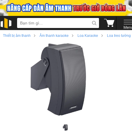
›
›
›
Thiết bị âm thanh
Âm thanh karaoke
Loa Karaoke
Loa treo tường