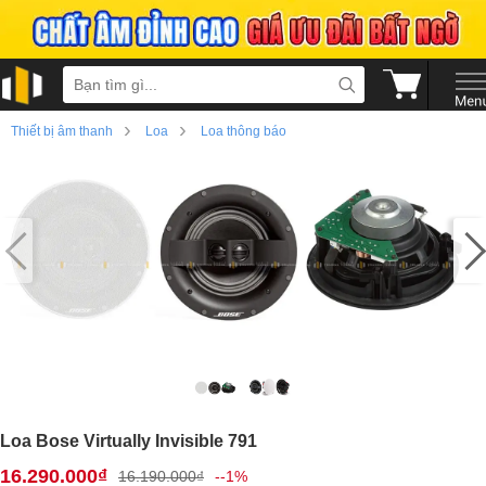
›
›
Thiết bị âm thanh
Loa
Loa thông báo
›
Loa Bose Virtually Invisible 791
16.290.000₫
16.190.000₫
--1%