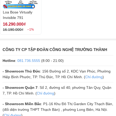
nhanh chóng. Để đạt được chất lượng âm thanh tối ưu, nhà sản xuất
khuyến nghị sử dụng thêm bộ khuếch đại tương thích, chẳng hạn như
Loa Bose Virtually
Amply Bose Music. Sự kết hợp này giúp nâng cao chất lượng âm
Invisible 791
thanh, mang đến trải nghiệm nghe nhạc và xem phim sống động và
16.290.000₫
hoàn hảo hơn.
16.190.000₫
--1%
CÔNG TY CP TẬP ĐOÀN CÔNG NGHỆ TRƯỜNG THÀNH
Hotline
:
081.736.5555
(8:00 - 21:00)
- Showroom Thủ Đức
: 156 Đường số 2, KDC Vạn Phúc, Phường
Hiệp Bình Phước, TP. Thủ Đức, TP. Hồ Chí Minh. (
Chỉ đường
)
- Showroom Quận 7
: Số 2, đường số 40, phường Tân Quy, Quận
4. Ứng Dụng Đa Dạng
7, TP. Hồ Chí Minh. (
Chỉ đường
)
Loa Bose Virtually Invisible 791 là sự lựa chọn lý tưởng cho nhiều
- Showroom Miền Bắc
: P1-16 Khu Đô Thị Garden City Thạch Bàn,
không gian khác nhau. Bạn có thể lắp đặt loa trong phòng khách,
(đối diện trường THPT Thạch Bàn) , phường Long Biên, Hà Nội.
phòng ngủ để thưởng thức âm nhạc hay xem phim. Nó cũng phù hợp
(
Chỉ đường
)