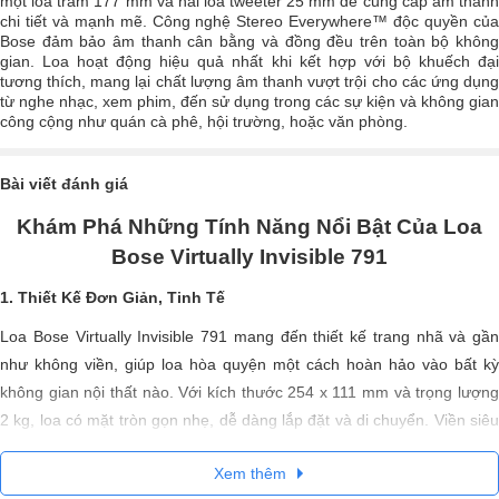
một loa trầm 177 mm và hai loa tweeter 25 mm để cung cấp âm thanh
chi tiết và mạnh mẽ. Công nghệ Stereo Everywhere™ độc quyền của
Bose đảm bảo âm thanh cân bằng và đồng đều trên toàn bộ không
gian. Loa hoạt động hiệu quả nhất khi kết hợp với bộ khuếch đại
tương thích, mang lại chất lượng âm thanh vượt trội cho các ứng dụng
từ nghe nhạc, xem phim, đến sử dụng trong các sự kiện và không gian
công cộng như quán cà phê, hội trường, hoặc văn phòng.
Bài viết đánh giá
Khám Phá Những Tính Năng Nổi Bật Của Loa
Bose Virtually Invisible 791
1. Thiết Kế Đơn Giản, Tinh Tế
Loa Bose Virtually Invisible 791 mang đến thiết kế trang nhã và gần
như không viền, giúp loa hòa quyện một cách hoàn hảo vào bất kỳ
không gian nội thất nào. Với kích thước 254 x 111 mm và trọng lượng
2 kg, loa có mặt tròn gọn nhẹ, dễ dàng lắp đặt và di chuyển. Viền siêu
mỏng có thể được sơn dễ dàng, cho phép bạn tùy chỉnh màu sắc sao
Xem thêm
cho phù hợp với phòng của bạn mà không lo lắng về việc sơn bị vón