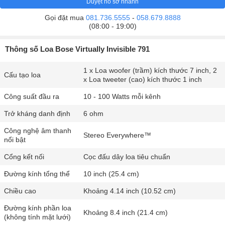
Duyệt hồ sơ nhanh
Gọi đặt mua
081.736.5555
-
058.679.8888
(08:00 - 19:00)
Thông số Loa Bose Virtually Invisible 791
1 x Loa woofer (trầm) kích thước 7 inch, 2
Cấu tạo loa
x Loa tweeter (cao) kích thước 1 inch
Công suất đầu ra
10 - 100 Watts mỗi kênh
Trở kháng danh định
6 ohm
Công nghệ âm thanh
Stereo Everywhere™
nổi bật
Cổng kết nối
Cọc đấu dây loa tiêu chuẩn
Đường kính tổng thể
10 inch (25.4 cm)
Chiều cao
Khoảng 4.14 inch (10.52 cm)
Đường kính phần loa
Khoảng 8.4 inch (21.4 cm)
(không tính mặt lưới)