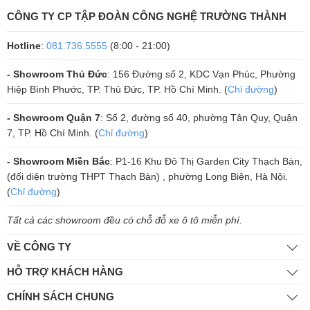
CÔNG TY CP TẬP ĐOÀN CÔNG NGHỆ TRƯỜNG THÀNH
Hotline
:
081.736.5555
(8:00 - 21:00)
- Showroom Thủ Đức
: 156 Đường số 2, KDC Vạn Phúc, Phường
Hiệp Bình Phước, TP. Thủ Đức, TP. Hồ Chí Minh. (
Chỉ đường
)
- Showroom Quận 7
: Số 2, đường số 40, phường Tân Quy, Quận
7, TP. Hồ Chí Minh. (
Chỉ đường
)
- Showroom Miền Bắc
: P1-16 Khu Đô Thị Garden City Thạch Bàn,
Để được tư vấn thêm về tính năng loa Yamaha NS-SW300 Black và
(đối diện trường THPT Thạch Bàn) , phường Long Biên, Hà Nội.
nhận báo giá chính xác, bạn hãy đến ngay với địa chỉ phân phối loa
(
Chỉ đường
)
sub chính hãng Trường Thành Audio.
Tất cả các showroom đều có chỗ đỗ xe ô tô miễn phí.
VỀ CÔNG TY
HỖ TRỢ KHÁCH HÀNG
CHÍNH SÁCH CHUNG