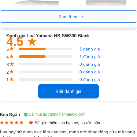
Xem thêm
Đánh giá Loa Yamaha NS-SW300 Black
4.5
★
★
1 đánh giá
5
★
1 đánh giá
4
★
0 đánh giá
3
★
0 đánh giá
2
★
0 đánh giá
1
Viết đánh giá
Kim Ngân
Đã mua tại truongthanhaudio.com
Sẽ giới thiệu cho bạn bè, người thân
Loa này sử dụng okie lắm các bạn, mình mở nhạc đóng cửa mà vang
Kiểu dáng ấn tượng, thiết kế tiện lợi