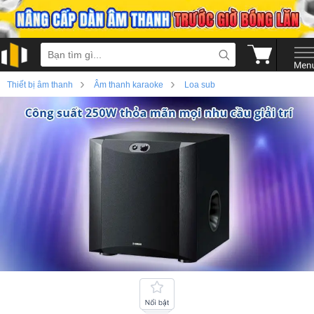
›
›
Thiết bị âm thanh
Âm thanh karaoke
Loa sub