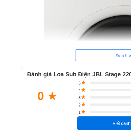
Xem th
Đánh giá Loa Sub Điện JBL Stage 22
★
5
★
4
0
★
★
3
★
2
★
1
Viết đánh