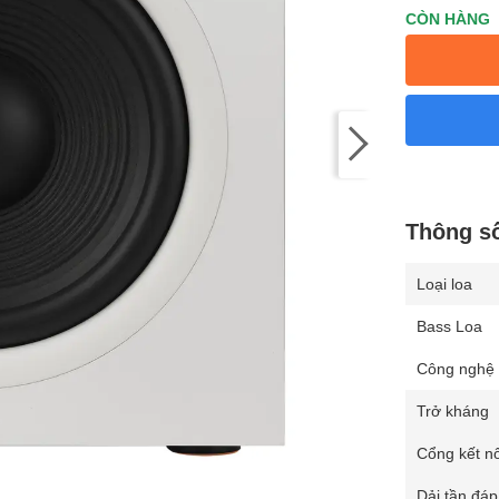
CÒN HÀNG
Thông số
Loại loa
Bass Loa
Công nghệ
Trở kháng
Cổng kết nố
Dải tần đá