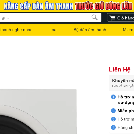
Giỏ hàn
thanh nghe nhạc
Loa
Bộ dàn âm thanh
Micro
Liên Hệ
Khuyến mã
Giá và khuyế
Hỗ trợ 
sử dụn
Miễn ph
Hỗ trợ m
Hàng chí