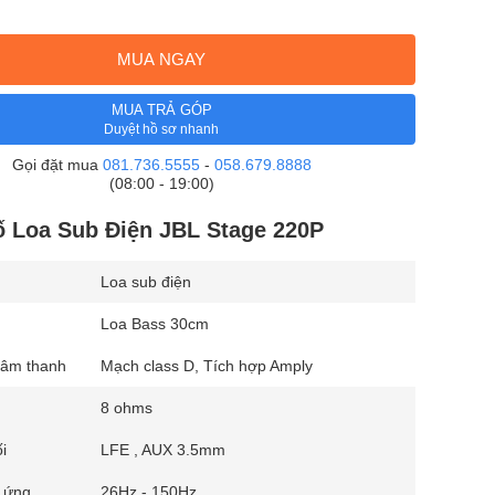
MUA NGAY
MUA TRẢ GÓP
Duyệt hồ sơ nhanh
Gọi đặt mua
081.736.5555
-
058.679.8888
(08:00 - 19:00)
 Loa Sub Điện JBL Stage 220P
Loa sub điện
Loa Bass 30cm
 âm thanh
Mạch class D, Tích hợp Amply
8 ohms
i
LFE , AUX 3.5mm
p ứng
26Hz - 150Hz