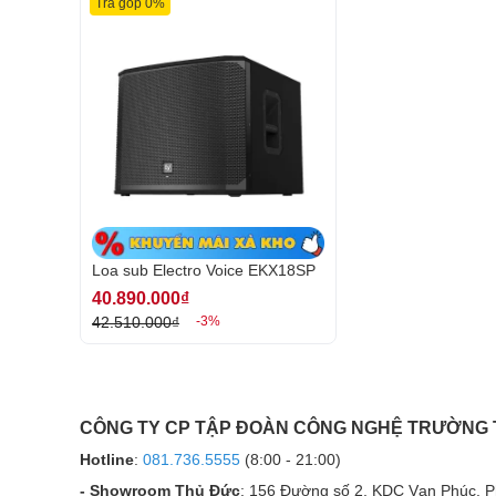
Trả góp 0%
Loa sub Electro Voice EKX18SP
40.890.000₫
Củ loa bass 18 inch mạnh mẽ
42.510.000₫
-3%
Loa Electro Voice EKX18SP trang bị củ loa bass E
mẽ, dễ dàng phủ sóng trong các không gian rộng lớ
thể hiện tốt các thể loại nhạc khác nhau mà không bị
Ngoài ra, loa còn có hệ thống quạt tản nhiệt thông m
CÔNG TY CP TẬP ĐOÀN CÔNG NGHỆ TRƯỜNG
khỏi quá nhiệt, kéo dài tuổi thọ và đảm bảo âm thanh 
Hotline
:
081.736.5555
(8:00 - 21:00)
- Showroom Thủ Đức
: 156 Đường số 2, KDC Vạn Phúc, 