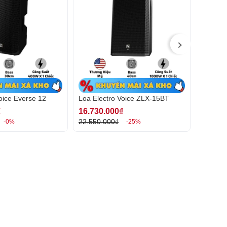
oice Everse 12
Loa Electro Voice ZLX-15BT
Loa Ele
₫
16.730.000₫
35.940
22.550.000₫
49.200.
-0%
-25%