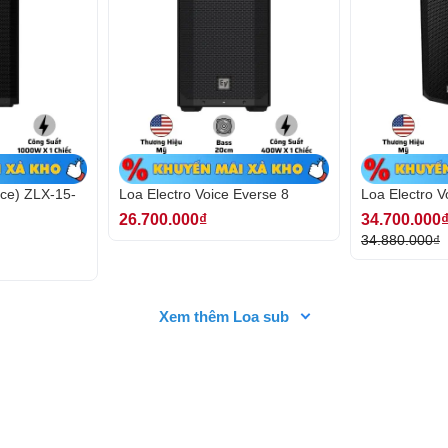
ử dụng cả trong nhà và ngoài trời.
sơn tĩnh điện, có độ bền cao và lớp lưới bên
ỏi các tác động ngoại lực. Trên thân loa còn có
ệ thống âm thanh chuyên nghiệp.
ice) ZLX-15-
Loa Electro Voice Everse 8
Loa Electro V
26.700.000₫
34.700.000
34.880.000₫
Xem thêm Loa sub