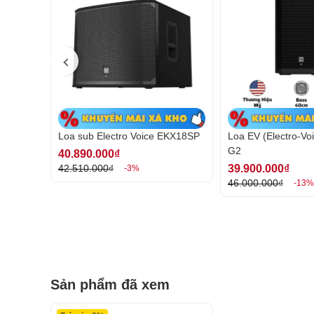
khỏi mọi điều kiện môi trường khắc nghiệt, phù hợp s
Mặt trước của loa được trang bị lưới thép 18AWG 
trong giúp ngăn bụi và nước xâm nhập, bảo vệ loa kh
điểm gắn ren M20, thuận tiện cho việc lắp đặt các h
Loa sub Electro Voice EKX18SP
Loa EV (Electro-Vo
G2
40.890.000₫
39.900.000₫
42.510.000₫
-3%
46.000.000₫
-13%
Sản phẩm đã xem