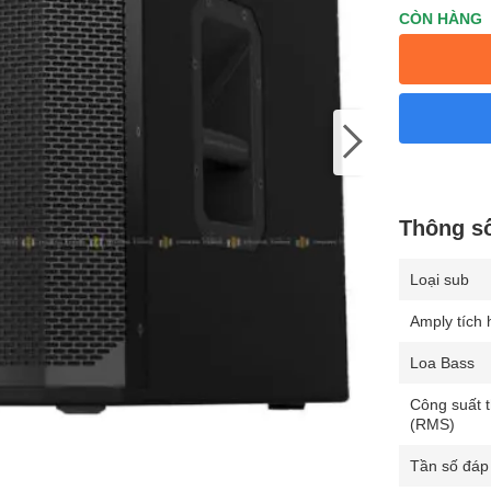
CÒN HÀNG
Thông số
Loại sub
Amply tích
Loa Bass
Công suất t
(RMS)
Tần số đáp