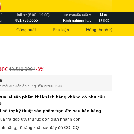
Hotline (8:00 - 19:00)
Mua
Tin khuyến mãi &
g
081.736.5555
Trả góp
Kinh nghiệm hay
Công suất
Phụ kiện
Hàng thanh lý
00₫
42.510.000₫
-3%
i
n mãi dự kiến áp dụng đến 23:00 15/08
mua lại sản phẩm khi khách hàng không có nhu cầu
g.
í hỗ trợ kỹ thuật sản phẩm trọn đời sau bán hàng.
ua trả góp 0% thủ tục đơn giản nhanh gọn.
nh hãng, rõ ràng xuất xứ, đầy đủ CO, CQ.