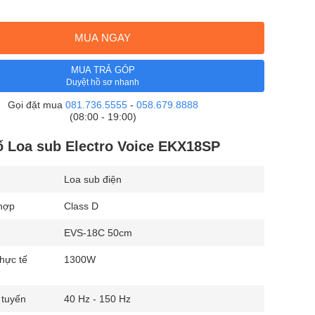
MUA NGAY
MUA TRẢ GÓP
Duyệt hồ sơ nhanh
Gọi đặt mua
081.736.5555
-
058.679.8888
(08:00 - 19:00)
 Loa sub Electro Voice EKX18SP
Loa sub điện
 hợp
Class D
EVS-18C 50cm
hực tế
1300W
 tuyến
40 Hz - 150 Hz