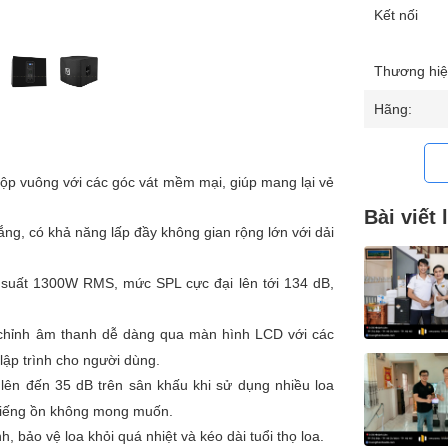
Kết nối
Thương hiệ
Hãng:
 hộp vuông với các góc vát mềm mại, giúp mang lại vẻ
Bài viết 
ng, có khả năng lấp đầy không gian rộng lớn với dải
 suất 1300W RMS, mức SPL cực đại lên tới 134 dB,
 chỉnh âm thanh dễ dàng qua màn hình LCD với các
 lập trình cho người dùng.
ên đến 35 dB trên sân khấu khi sử dụng nhiều loa
 tiếng ồn không mong muốn.
nh, bảo vệ loa khỏi quá nhiệt và kéo dài tuổi thọ loa.