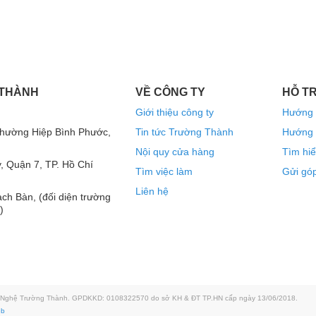
 THÀNH
VỀ CÔNG TY
HỖ T
Giới thiệu công ty
Hướng 
ss ra loa luôn đảm bảo cường độ ngay cả khi
Phường Hiệp Bình Phước,
Tin tức Trường Thành
Hướng 
Nội quy cửa hàng
Tìm hiể
, Quận 7, TP. Hồ Chí
Tìm việc làm
Gửi góp
kính 15inch với cuộn coil 75mm chịu nhiệt
Liên hệ
ch Bàn, (đối diện trường
g thực sự ấn tượng, trong tất cả các bài hát,
)
ng cho chất âm ra loa tạo sự hoàn thiện nhất.
anh của BMB có độ bền chắc, dẻo dai với công
loại nhạc bass luôn uy lực cho âm thanh đến tai
g Nghệ Trường Thành. GPDKKD: 0108322570 do sở KH & ĐT TP.HN cấp ngày 13/06/2018.
eb