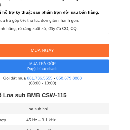
g.
í hỗ trợ kỹ thuật sản phẩm trọn đời sau bán hàng.
ua trả góp 0% thủ tục đơn giản nhanh gọn.
nh hãng, rõ ràng xuất xứ, đầy đủ CO, CQ.
MUA NGAY
MUA TRẢ GÓP
Duyệt hồ sơ nhanh
Gọi đặt mua
081.736.5555
-
058.679.8888
(08:00 - 19:00)
ố Loa sub BMB CSW-115
Loa sub hơi
 hợp
45 Hz – 3.1 kHz