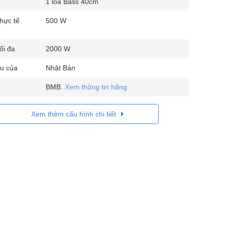
1 loa Bass 40cm
hực tế
500 W
ối đa
2000 W
u của
Nhật Bản
BMB.
Xem thông tin hãng
Xem thêm cấu hình chi tiết