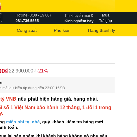
Hotline (8:00 - 19:00)
Mua
Tin khuyến mãi &
g
081.736.5555
Trả góp
Kinh nghiệm hay
Công suất
Phụ kiện
Hàng thanh lý
00₫
22.900.000₫
-21%
i
n mãi dự kiến áp dụng đến 23:00 15/08
 tỷ VNĐ
nếu phát hiện hàng giả, hàng nhái.
 số 1 Việt Nam bảo hành 12 tháng, 1 đổi 1 trong
y.
àng
miễn phí tại nhà
, quý khách kiểm tra hàng mới
anh toán.
mua lại sản phẩm khi khách hàng không có nhu cầu