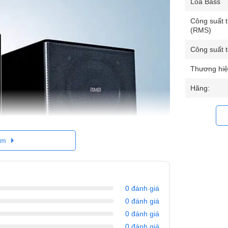
Loa Bass
Công suất t
(RMS)
Công suất t
Thương hiệ
Hãng:
êm
0 đánh giá
0 đánh giá
p bảo vệ hệ thống bên trong khỏi va đập cũng
p đen sơn bảo vệ hạn chế nước và ẩm mốc, đã
0 đánh giá
 chọn nhiều lần.
0 đánh giá