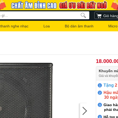
Giỏ hàn
thanh nghe nhạc
Loa
Bộ dàn âm thanh
Micro
18.000.0
Khuyến mã
Giá và khuyế
Tặng
2
Hậu mãi
30 ngà
Giao h
phải th
Hỗ trợ 