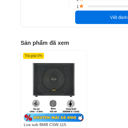
★
Mặt trước là củ loa được che chắn bởi tấm ê căng từ
1
mặt trước tăng độ nhận diện cho thiết bị. Phía sau là
Viết đánh
một vài thông số cơ bản đảm bảo cho việc kết nối, p
Đánh giá chất lượng Loa sub BMB CS
Công suất hoạt động mạnh mẽ
Sản phẩm đã xem
BMB CSW-115 được trang bị mức công suất cực đỉn
ràng, sâu chắc. Loa có khả năng hoạt động bền bỉ, m
Trả góp 0%
Loa sub BMB CSW-115