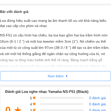
Bài viết đánh giá
Loa đứng hiệu suất cao mang lại âm thanh tối ưu với khả năng biểu
đạt cao cấp cho phim và nhạc
NS-F51 có cấu hình hai chiều, ba loa bao gồm hai loa trầm hình nón
16cm (6-1 / 2 ”) và một loa tweeter mềm 3cm (1”). Nó chiếm ưu thế
của một tủ có công suất lớn 97cm (38-3 / 8 ”) để tạo ra âm trầm trầm,
và với một hệ thống giằng để ngăn chặn sự cộng hưởng của tủ, nó
cũng tạo ra tông màu treble tinh thể rõ ràng. Bảng mạch bằng gỗ
trong mạch mạng thể hiện cam kết chất lượng âm thanh. Không chỉ
dành cho phim, mà còn cho nhiều nguồn khác như CD, MP3 và nhạc
Xem thêm
trực tuyến, bạn sẽ thưởng thức âm nhạc với tính biểu cảm cao cấp
Kết hợp hoàn hảo cho TV màn hình lớn để tạo thành một hệ thống loa
Đánh giá Loa nghe nhạc Yamaha NS-F51 (Black)
rạp hát gia đình cung cấp đầy đủ các nguồn âm thanh HD
★
0 đánh giá
5
Hai loa trầm hình nón 16cm (6-1/2”) và loa âm cao dạng vòm 3cm (1”)
★
0 đánh giá
4
0
★
cho âm bass mạnh mẽ và âm thanh toàn dải mượt mà
★
0 đánh giá
3