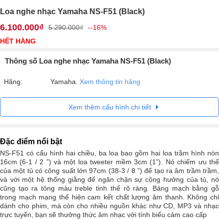
Loa nghe nhạc Yamaha NS-F51 (Black)
6.100.000₫
5.290.000₫
--16%
HẾT HÀNG
Thông số Loa nghe nhạc Yamaha NS-F51 (Black)
Hãng:
Yamaha.
Xem thông tin hãng
Xem thêm cấu hình chi tiết
Đặc điểm nổi bật
NS-F51 có cấu hình hai chiều, ba loa bao gồm hai loa trầm hình nón
16cm (6-1 / 2 ”) và một loa tweeter mềm 3cm (1”). Nó chiếm ưu thế
của một tủ có công suất lớn 97cm (38-3 / 8 ”) để tạo ra âm trầm trầm,
và với một hệ thống giằng để ngăn chặn sự cộng hưởng của tủ, nó
cũng tạo ra tông màu treble tinh thể rõ ràng. Bảng mạch bằng gỗ
trong mạch mạng thể hiện cam kết chất lượng âm thanh. Không chỉ
dành cho phim, mà còn cho nhiều nguồn khác như CD, MP3 và nhạc
trực tuyến, bạn sẽ thưởng thức âm nhạc với tính biểu cảm cao cấp