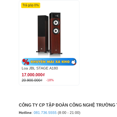
Trả góp 0%
Loa nghe nhạc JBL STAGE A180 có hai màu đen và 
rất thích hợp để đặt loa trong phòng khách như một 
cho bất kỳ hệ thống âm thanh rạp hát gia đình nào.
khả năng thay đổi độ cao nhằm cân bằng chiếc loa k
Loa JBL STAGE A180
17.000.000₫
20.900.000₫
-18%
CÔNG TY CP TẬP ĐOÀN CÔNG NGHỆ TRƯỜNG
Hotline
:
081.736.5555
(8:00 - 21:00)