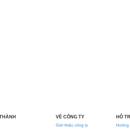
nâu vân gỗ, thiết kế mang hơi hướng cổ điển
vật trang trí tăng độ sang trọng và phong cách
 Loa có chân đỡ kèm theo, loại chân đỡ này có
hi mặt sàn nhà không phẳng.
 THÀNH
VỀ CÔNG TY
HỖ T
Giới thiệu công ty
Hướng 