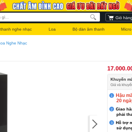
Giỏ hàn
thanh nghe nhạc
Loa
Bộ dàn âm thanh
Micro
Loa Nghe Nhạc
17.000.0
Khuyến mã
Giá và khuyế
Hậu mãi
20 ngà
Giao h
phải th
Hỗ trợ 
sử dụn