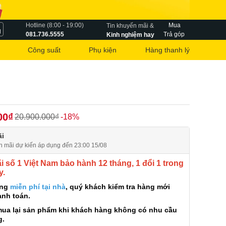
Hotline (8:00 - 19:00)
Mua
Tin khuyến mãi &
g
081.736.5555
Trả góp
Kinh nghiệm hay
Công suất
Phụ kiện
Hàng thanh lý
00₫
20.900.000₫
-18%
i
n mãi dự kiến áp dụng đến 23:00 15/08
 số 1 Việt Nam bảo hành 12 tháng, 1 đổi 1 trong
y.
àng
miễn phí tại nhà
, quý khách kiểm tra hàng mới
anh toán.
mua lại sản phẩm khi khách hàng không có nhu cầu
g.