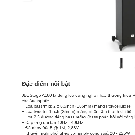
Đặc điểm nổi bật
JBL Stage A180 là dòng loa đứng nghe nhạc thương hiệu M
các Audiophile
+ Loa bass/mid: 2 x 6,5inch (165mm) màng Polycellulose
+ Loa tweeter 1inch (25mm) màng nhôm âm thanh chi tiết
+ Loa 2.5 đường tiếng bass reflex (bass phản hồi với cổng 
+ Đáp ứng dải tần 40Hz - 40kHz
+ Độ nhạy 90dB @ 1M, 2,83V
+ Khuyến nghị phối ghép với amply công suất 20 - 225W