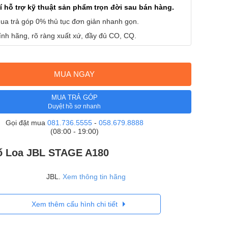
í hỗ trợ kỹ thuật sản phẩm trọn đời sau bán hàng.
ua trả góp 0% thủ tục đơn giản nhanh gọn.
nh hãng, rõ ràng xuất xứ, đầy đủ CO, CQ.
MUA NGAY
MUA TRẢ GÓP
Duyệt hồ sơ nhanh
Gọi đặt mua
081.736.5555
-
058.679.8888
(08:00 - 19:00)
ố Loa JBL STAGE A180
JBL.
Xem thông tin hãng
Xem thêm cấu hình chi tiết