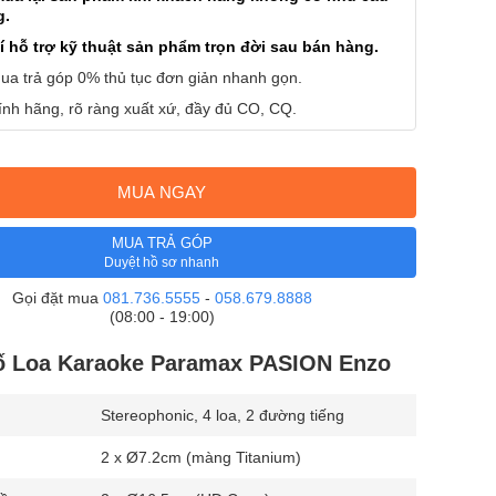
g.
í hỗ trợ kỹ thuật sản phẩm trọn đời sau bán hàng.
ua trả góp 0% thủ tục đơn giản nhanh gọn.
nh hãng, rõ ràng xuất xứ, đầy đủ CO, CQ.
MUA NGAY
MUA TRẢ GÓP
Duyệt hồ sơ nhanh
Gọi đặt mua
081.736.5555
-
058.679.8888
(08:00 - 19:00)
ố Loa Karaoke Paramax PASION Enzo
Stereophonic, 4 loa, 2 đường tiếng
2 x Ø7.2cm (màng Titanium)