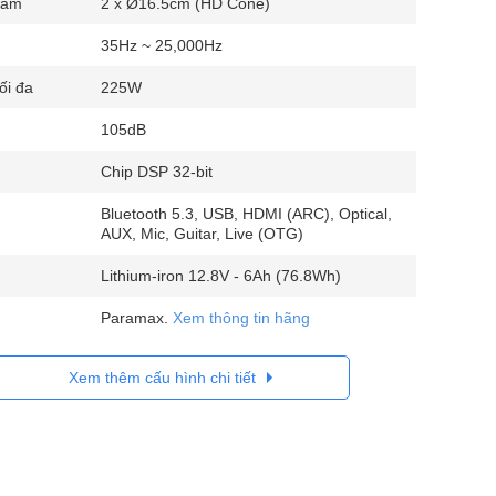
rầm
2 x Ø16.5cm (HD Cone)
35Hz ~ 25,000Hz
ối đa
225W
105dB
Chip DSP 32-bit
Bluetooth 5.3, USB, HDMI (ARC), Optical,
AUX, Mic, Guitar, Live (OTG)
Lithium-iron 12.8V - 6Ah (76.8Wh)
Paramax.
Xem thông tin hãng
Xem thêm cấu hình chi tiết