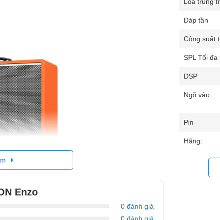
Loa trung t
Đáp tần
Công suất t
SPL Tối đa
DSP
Ngõ vào
Pin
Hãng:
êm
ION Enzo
0 đánh giá
ấu Ấn Cá Nhân
0 đánh giá