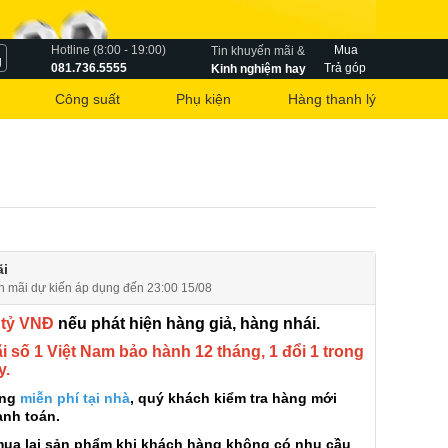
Hotline (8:00 - 19:00)
Mua
Tin khuyến mãi &
g
081.736.5555
Trả góp
Kinh nghiệm hay
Công suất
Phụ kiện
Hàng thanh lý
i
n mãi dự kiến áp dụng đến 23:00 15/08
 tỷ VNĐ
nếu phát hiện hàng giả, hàng nhái.
 số 1 Việt Nam bảo hành 12 tháng, 1 đổi 1 trong
y.
àng
miễn phí tại nhà
, quý khách kiểm tra hàng mới
anh toán.
mua lại sản phẩm khi khách hàng không có nhu cầu