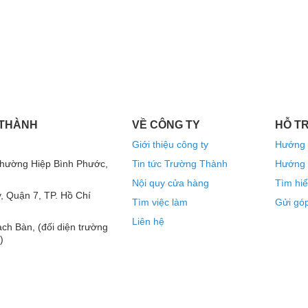
 THÀNH
VỀ CÔNG TY
HỖ T
Giới thiệu công ty
Hướng 
Phường Hiệp Bình Phước,
Tin tức Trường Thành
Hướng 
Nội quy cửa hàng
Tìm hiể
, Quận 7, TP. Hồ Chí
Tìm việc làm
Gửi góp
ng Đến Chi Tiết
Liên hệ
ch Bàn, (đối diện trường
g lớp một cách có hệ thống, giống như cách
)
uồng loa đôi. Đây là yếu tố quan trọng nhất tạo
h trái phải để âm thanh không bị dồn lại một cục