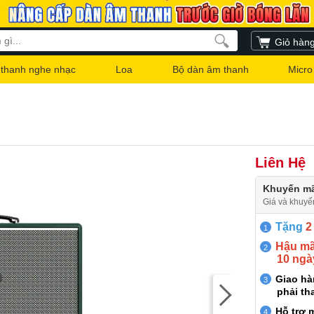
Giỏ hàn
thanh nghe nhạc
Loa
Bộ dàn âm thanh
Micro
Liên Hệ
Khuyến mã
Giá và khuyế
Tặng
2
Hậu mãi
10 ngà
Giao h
phải th
Hỗ trợ 