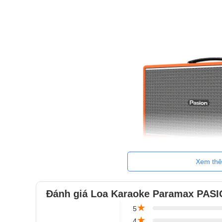
Xem th
Đánh giá Loa Karaoke Paramax PAS
★
5
Thiết Kế Đậm Chất Gu - Khẳng Định D
★
4