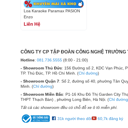
Loa Karaoke Paramax PASION
Enzo
Liên Hệ
CÔNG TY CP TẬP ĐOÀN CÔNG NGHỆ TRƯỜNG
Hotline
:
081.736.5555
(8:00 - 21:00)
- Showroom Thủ Đức
: 156 Đường số 2, KDC Vạn Phúc, 
TP. Thủ Đức, TP. Hồ Chí Minh. (
Chỉ đường
)
- Showroom Quận 7
: Số 2, đường số 40, phường Tân Quy
Minh. (
Chỉ đường
)
Kiến Tạo Sân Khấu Âm Nhạc Từ Nền Tả
- Showroom Miền Bắc
: P1-16 Khu Đô Thị Garden City Thạ
Chất âm của PASION Enzo được xây dựng theo từn
THPT Thạch Bàn) , phường Long Biên, Hà Nội. (
Chỉ đường
một kỹ sư âm thanh tạo ra một bản phối hoàn chỉnh.
Tất cả các showroom đều có chỗ đỗ xe ô tô miễn phí.
Nền tảng của mọi thứ là cấu trúc Stereophonic với b
ra không gian cho âm nhạc, tách biệt rõ ràng hai kên
31k người theo dõi
60,7k đăng ký
mà được dài trải ra một sân khấu rộng lớn.