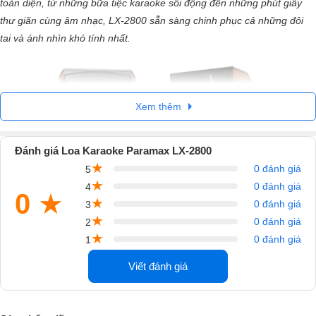
toàn diện, từ những bữa tiệc karaoke sôi động đến những phút giây
thư giãn cùng âm nhạc, LX-2800 sẵn sàng chinh phục cả những đôi
tai và ánh nhìn khó tính nhất.
Xem thêm
Đánh giá Loa Karaoke Paramax LX-2800
★
0 đánh giá
5
★
0 đánh giá
4
0
★
★
0 đánh giá
3
★
0 đánh giá
2
★
0 đánh giá
1
Viết đánh giá