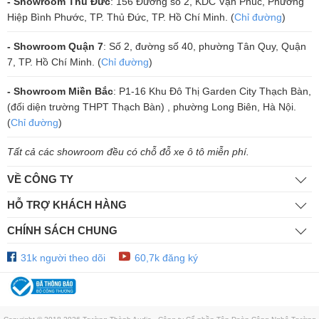
- Showroom Thủ Đức
: 156 Đường số 2, KDC Vạn Phúc, Phường
nhưng hãm lại chính xác. Âm trầm tạo ra mạnh mẽ, dứt khoát, có tốc
Hiệp Bình Phước, TP. Thủ Đức, TP. Hồ Chí Minh. (
Chỉ đường
)
độ và chiều sâu, không bị ù rền hay kéo đuôi.
- Showroom Quận 7
: Số 2, đường số 40, phường Tân Quy, Quận
7, TP. Hồ Chí Minh. (
Chỉ đường
)
- Showroom Miền Bắc
: P1-16 Khu Đô Thị Garden City Thạch Bàn,
(đối diện trường THPT Thạch Bàn) , phường Long Biên, Hà Nội.
(
Chỉ đường
)
Tất cả các showroom đều có chỗ đỗ xe ô tô miễn phí.
VỀ CÔNG TY
HỖ TRỢ KHÁCH HÀNG
CHÍNH SÁCH CHUNG
31k người theo dõi
60,7k đăng ký