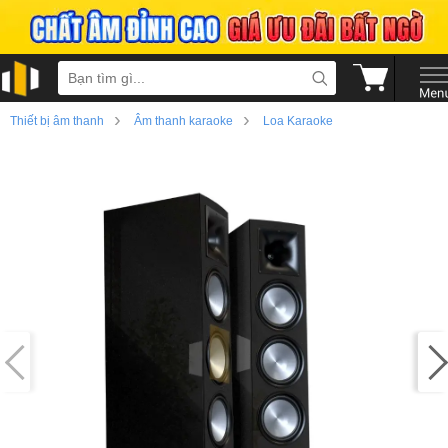
›
›
Thiết bị âm thanh
Âm thanh karaoke
Loa Karaoke
›