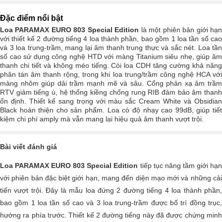
Đặc điểm nổi bật
Loa PARAMAX EURO 803 Special Edition
là một phiên bản giới hạ
với thiết kế 2 đường tiếng 4 loa thành phần, bao gồm 1 loa tần số cao
và 3 loa trung-trầm, mang lại âm thanh trung thực và sắc nét. Loa tần
số cao sử dụng công nghệ HTD với màng Titanium siêu nhẹ, giúp âm
thanh chi tiết và không méo tiếng. Còi loa CDH tăng cường khả năng
phân tán âm thanh rộng, trong khi loa trung/trầm công nghệ HCA với
màng nhôm giúp dải trầm mạnh mẽ và sâu. Cổng phản xạ âm trầm
RTV giảm tiếng ù, hệ thống kiềng chống rung RIB đảm bảo âm thanh
ổn định. Thiết kế sang trọng với màu sắc Cream White và Obsidian
Black hoàn thiện cho sản phẩm. Loa có độ nhạy cao 99dB, giúp tiết
kiệm chi phí amply mà vẫn mang lại hiệu quả âm thanh vượt trội.
Bài viết đánh giá
Loa PARAMAX EURO 803 Special Edition
tiếp tục nâng tầm giới hạ
với phiên bản đặc biệt giới hạn, mang đến diện mạo mới và những cải
tiến vượt trội. Đây là mẫu loa đứng 2 đường tiếng 4 loa thành phần,
bao gồm 1 loa tần số cao và 3 loa trung-trầm được bố trí đồng trục,
hướng ra phía trước. Thiết kế 2 đường tiếng này đã được chứng minh