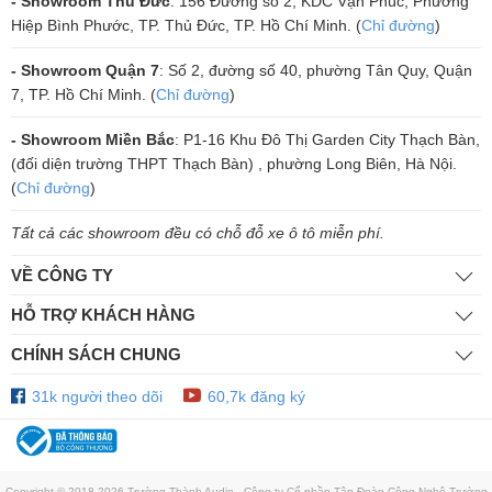
- Showroom Thủ Đức
: 156 Đường số 2, KDC Vạn Phúc, Phường
Hiệp Bình Phước, TP. Thủ Đức, TP. Hồ Chí Minh. (
Chỉ đường
)
mạnh mẽ và rõ ràng, đồng thời cung cấp trải nghiệm âm thanh 3D
sống động, phù hợp cho nhiều vị trí thưởng thức.
- Showroom Quận 7
: Số 2, đường số 40, phường Tân Quy, Quận
7, TP. Hồ Chí Minh. (
Chỉ đường
)
- Showroom Miền Bắc
: P1-16 Khu Đô Thị Garden City Thạch Bàn,
(đối diện trường THPT Thạch Bàn) , phường Long Biên, Hà Nội.
(
Chỉ đường
)
Tất cả các showroom đều có chỗ đỗ xe ô tô miễn phí.
VỀ CÔNG TY
HỖ TRỢ KHÁCH HÀNG
CHÍNH SÁCH CHUNG
31k người theo dõi
60,7k đăng ký
Copyright © 2018-2026 Trường Thành Audio - Công ty Cổ phần Tập Đoàn Công Nghệ Trường