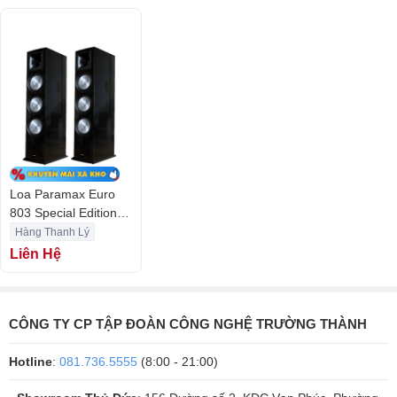
Loa Paramax Euro
803 Special Edition
(Hàng Chính Hãng
Hàng Thanh Lý
Likenew)
Liên Hệ
Còi Loa Thiết Kế CDH (Constant Directivity Horn)
CÔNG TY CP TẬP ĐOÀN CÔNG NGHỆ TRƯỜNG THÀNH
Để tăng cường chất lượng âm cao, EURO 803 Special Edition được
Hotline
:
081.736.5555
(8:00 - 21:00)
tích hợp còi loa CDH, với họng còi sâu và miệng phóng lớn, cho góc
tỏa âm lên đến 90 độ. Thiết kế này giúp gia tăng độ nhạy, âm thanh