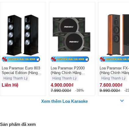
Loa Tần Số Cao Công Nghệ HTD (Hardened Titanium Dome)
Loa tần số cao 1-inch được trang bị màng Titanium siêu nhẹ và siêu
Loa Paramax Euro 803
Loa Paramax P2000
Loa Paramax FX
Special Edition (Hàng
(Hàng Chính Hãng
(Hàng Chính Hãn
cứng, với khả năng tản nhiệt nhanh, giúp đáp ứng tần số lên đến
Chính Hãng Likenew)
Likenew)
Likenew)
Hàng Thanh Lý
Hàng Thanh Lý
Hàng Thanh Lý
25kHz. Âm thanh từ loa này chi tiết, sống động và vang hơn, đồng thời
Liên Hệ
4.900.000₫
7.600.000₫
không bị méo tiếng khi phát ở mức âm lượng lớn.
7.990.000₫
9.990.000₫
-38%
-2
Xem thêm Loa Karaoke
Sản phẩm đã xem