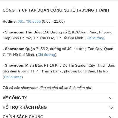
CÔNG TY CP TẬP ĐOÀN CÔNG NGHỆ TRƯỜNG THÀNH
Hotline
:
081.736.5555
(8:00 - 21:00)
- Showroom Thủ Đức
: 156 Đường số 2, KDC Vạn Phúc, Phường
Hiệp Bình Phước, TP. Thủ Đức, TP. Hồ Chí Minh. (
Chỉ đường
)
- Showroom Quận 7
: Số 2, đường số 40, phường Tân Quy, Quận
7, TP. Hồ Chí Minh. (
Chỉ đường
)
- Showroom Miền Bắc
: P1-16 Khu Đô Thị Garden City Thạch Bàn,
(đối diện trường THPT Thạch Bàn) , phường Long Biên, Hà Nội.
(
Chỉ đường
)
Tất cả các showroom đều có chỗ đỗ xe ô tô miễn phí.
VỀ CÔNG TY
HỖ TRỢ KHÁCH HÀNG
Nhà máy của CAVS được đặt tại Hàn Quốc và Trung Quốc, áp dụng
CHÍNH SÁCH CHUNG