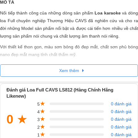
MÔ TẢ
Nối tiếp thành công của những dòng sản phẩm
Loa karaoke
và dòn
loa Full chuyên nghiệp Thương Hiệu CAVS đã nghiên cứu và cho ra
đời những Model sản phẩm nổi bật và được cái tiến hơn nhiều về chất
lượng sản phẩm nói chung và chất lượng âm thanh nói riêng.
Với thiết kế thon gọn, màu sơn bỏng đỏ đẹp mắt, chất sơn phủ bóng
nano đẹp mắt mang tỉnh chất thẩm mỹ.
Một sản phẩm loa không những hay về chất lượng âm thanh mà còn
Xem thêm
là một vật trưng bày trong không gian phòng khách, mang tỉnh chất
thẩm mỹ mang lại vẻ sang trọng cho gia đình hay không gian văn
phòng hội họp.
Đánh giá Loa Full CAVS LS812 (Hàng Chính Hãng
Likenew)
Đặc biệt về các sản phẩm Loa như Model
Loa karaok
★
0 đánh giá
5
CAVS LS812
thuộc dòng loa karaoke trong Seri CAVS-LS do Nhật
★
0 đánh giá
4
Hoàng phân phối . Với công suất lớn và đặc điểm của dòng loa
0
★
★
0 đánh giá
3
CAVS thiên về sức mạnh và “căng” tiếng cho nên CAVS LS812 phù
★
0 đánh giá
2
hợp với những hội trường, bar club nhỏ hoặc phòng karaoke hay hát
★
0 đánh giá
1
2
2