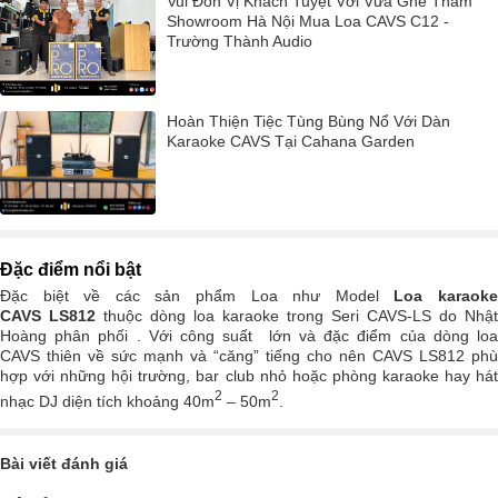
Vui Đón Vị Khách Tuyệt Vời Vừa Ghé Thăm
Showroom Hà Nội Mua Loa CAVS C12 -
Trường Thành Audio
Hoàn Thiện Tiệc Tùng Bùng Nổ Với Dàn
Karaoke CAVS Tại Cahana Garden
Đặc điểm nổi bật
Đặc biệt về các sản phẩm Loa như Model
Loa karaok
CAVS LS812
thuộc dòng loa karaoke trong Seri CAVS-LS do Nhật
Hoàng phân phối . Với công suất lớn và đặc điểm của dòng loa
CAVS thiên về sức mạnh và “căng” tiếng cho nên CAVS LS812 phù
hợp với những hội trường, bar club nhỏ hoặc phòng karaoke hay hát
2
2
nhạc DJ diện tích khoảng 40m
– 50m
.
Bài viết đánh giá