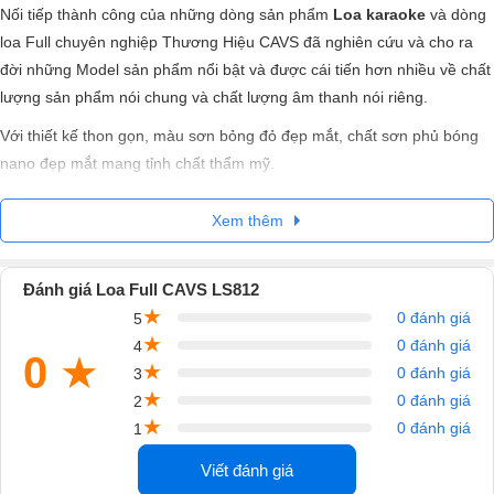
Nối tiếp thành công của những dòng sản phẩm
Loa karaoke
và dòng
loa Full chuyên nghiệp Thương Hiệu CAVS đã nghiên cứu và cho ra
đời những Model sản phẩm nổi bật và được cái tiến hơn nhiều về chất
lượng sản phẩm nói chung và chất lượng âm thanh nói riêng.
Với thiết kế thon gọn, màu sơn bỏng đỏ đẹp mắt, chất sơn phủ bóng
nano đẹp mắt mang tỉnh chất thẩm mỹ.
Một sản phẩm loa không những hay về chất lượng âm thanh mà còn
Xem thêm
là một vật trưng bày trong không gian phòng khách, mang tỉnh chất
thẩm mỹ mang lại vẻ sang trọng cho gia đình hay không gian văn
phòng hội họp.
Đánh giá Loa Full CAVS LS812
★
0 đánh giá
5
Đặc biệt về các sản phẩm Loa như Model
Loa karaoke
★
0 đánh giá
4
CAVS LS812
thuộc dòng loa karaoke trong Seri CAVS-LS do Nhật
0
★
★
0 đánh giá
3
Hoàng phân phối . Với công suất lớn và đặc điểm của dòng loa
★
0 đánh giá
2
CAVS thiên về sức mạnh và “căng” tiếng cho nên CAVS LS812 phù
★
0 đánh giá
1
hợp với những hội trường, bar club nhỏ hoặc phòng karaoke hay hát
2
2
nhạc DJ diện tích khoảng 40m
– 50m
.
Viết đánh giá