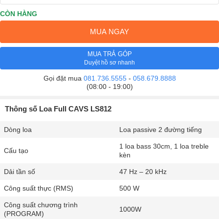
CÒN HÀNG
MUA NGAY
MUA TRẢ GÓP
Duyệt hồ sơ nhanh
Gọi đặt mua
081.736.5555
-
058.679.8888
(08:00 - 19:00)
Thông số Loa Full CAVS LS812
Dòng loa
Loa passive 2 đường tiếng
1 loa bass 30cm, 1 loa treble
Cấu tạo
kèn
Dải tần số
47 Hz – 20 kHz
Công suất thực (RMS)
500 W
Công suất chương trình
1000W
(PROGRAM)