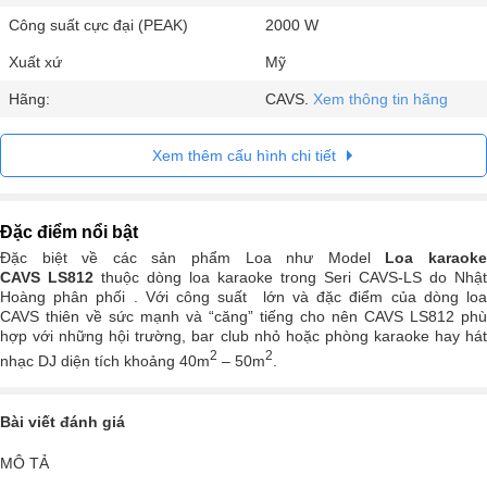
Công suất cực đại (PEAK)
2000 W
Xuất xứ
Mỹ
Hãng:
CAVS.
Xem thông tin hãng
Xem thêm cấu hình chi tiết
Đặc điểm nổi bật
Đặc biệt về các sản phẩm Loa như Model
Loa karaok
CAVS LS812
thuộc dòng loa karaoke trong Seri CAVS-LS do Nhật
Hoàng phân phối . Với công suất lớn và đặc điểm của dòng loa
CAVS thiên về sức mạnh và “căng” tiếng cho nên CAVS LS812 phù
hợp với những hội trường, bar club nhỏ hoặc phòng karaoke hay hát
2
2
nhạc DJ diện tích khoảng 40m
– 50m
.
Bài viết đánh giá
MÔ TẢ