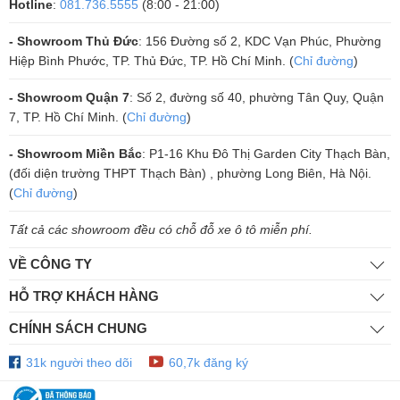
Hotline
:
081.736.5555
(8:00 - 21:00)
- Showroom Thủ Đức
: 156 Đường số 2, KDC Vạn Phúc, Phường
Hiệp Bình Phước, TP. Thủ Đức, TP. Hồ Chí Minh. (
Chỉ đường
)
- Showroom Quận 7
: Số 2, đường số 40, phường Tân Quy, Quận
7, TP. Hồ Chí Minh. (
Chỉ đường
)
Loa Full CAVS G12 với Bass Siêu
- Showroom Miền Bắc
: P1-16 Khu Đô Thị Garden City Thạch Bàn,
Khỏe Unlimited Woofer NEODYMIUM
(đối diện trường THPT Thạch Bàn) , phường Long Biên, Hà Nội.
(
Chỉ đường
)
Dòng loa đầy đủ CAVS G12 có loa trầm loại
Unlimited Woofer cực kỳ mạnh mẽ được thiết kế để sử
Tất cả các showroom đều có chỗ đỗ xe ô tô miễn phí.
dụng trong phòng hát gia đình, phòng trà nhỏ, v.v. CAVS thiết kế và
nghiên cứu sản phẩm phù hợp với mọi nhu cầu của người
VỀ CÔNG TY
dùng. người dùng. Kích thước bass 30cm phù hợp với
HỖ TRỢ KHÁCH HÀNG
các amply, amply có công suất từ ​​
CHÍNH SÁCH CHUNG
500W trở lên mà vẫn đảm bảo được độ bền, chắc chắn của loa bass, đ
dụng liên tục trong các phòng karaoke thương mại.
31k người theo dõi
60,7k đăng ký
Unlimited Woofer
là âm trầm chất lượng cao của