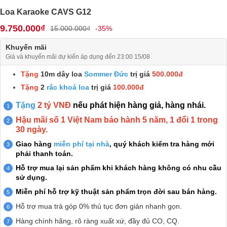
Loa Karaoke CAVS G12
9.750.000₫
15.000.000₫
-35%
Khuyến mãi
Giá và khuyến mãi dự kiến áp dụng đến 23:00 15/08
Tặng
10m dây loa
Sommer Đức
trị giá
500.000đ
Tặng
2
rắc khoá loa
trị giá
100.000đ
Tặng
2 tỷ VNĐ
nếu phát hiện hàng giả, hàng nhái.
Hậu mãi số 1 Việt Nam bảo hành 5 năm, 1 đổi 1 trong
30 ngày.
Giao hàng
miễn phí tại nhà
, quý khách kiểm tra hàng mới
phải thanh toán.
Hỗ trợ mua lại sản phẩm khi khách hàng không có nhu cầu
sử dụng.
Miễn phí hỗ trợ kỹ thuật sản phẩm trọn đời sau bán hàng.
Hỗ trợ mua trả góp 0% thủ tục đơn giản nhanh gọn.
Hàng chính hãng, rõ ràng xuất xứ, đầy đủ CO, CQ.