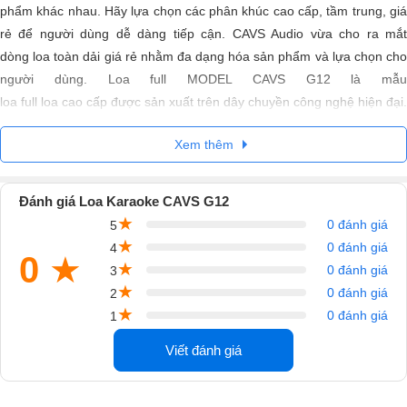
phẩm khác nhau. Hãy lựa chọn các phân khúc cao cấp, tầm trung, giá
rẻ để người dùng dễ dàng tiếp cận. CAVS Audio vừa cho ra mắt
dòng loa toàn dải giá rẻ nhằm đa dạng hóa sản phẩm và lựa chọn cho
người dùng. Loa full MODEL CAVS G12 là mẫu
loa full loa cao cấp được sản xuất trên dây chuyền công nghệ hiện đại.
Công nghệ trong loa toàn dải CAVS G12 đáp ứng được những tiêu
Xem thêm
chuẩn kiểm nghiệm khắt khe của nhà máy CAVS.
Đánh giá Loa Karaoke CAVS G12
★
0 đánh giá
5
★
0 đánh giá
4
0
★
★
0 đánh giá
3
★
0 đánh giá
2
★
0 đánh giá
1
Viết đánh giá