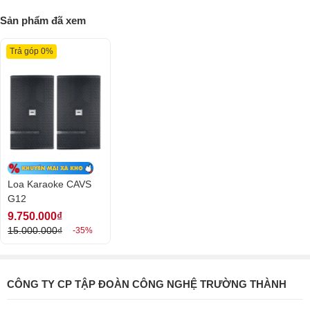
Loa Full CAVS G12
cô
ng suất lớn (High
Sản phẩm đã xem
Power)
cô
ng suất lên đến 500W – 1500W
Trả góp 0%
Loa full CAVS G12 là dòng sản phẩm loa bass 30cm mạnh mẽ của
thương hiệu CAVS được sản xuất theo công
nghệ Mỹ. Với công suất tối đa từ 500W đến 1500W thích hợp kết hợp 
suất sử dụng trong phòng lớn. Sản phẩm này được trang bị thiết kế
loa mạnh mẽ. Hệ thống
loa trong thùng và loa bass, cone được mở rộng hơn nhằm mang đến
người nghe những trải nghiệm tuyệt vời cùng chất lượng âm
thanh trong trẻo, chân thực nhất.
Loa Karaoke CAVS
G12
9.750.000₫
15.000.000₫
-35%
CÔNG TY CP TẬP ĐOÀN CÔNG NGHỆ TRƯỜNG THÀNH