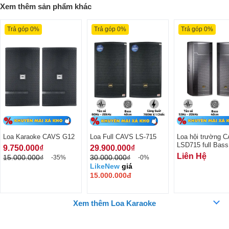
Xem thêm sản phẩm khác
Trả góp 0%
Trả góp 0%
Trả góp 0%
Ngoài chất lượng sản phẩm của các thương
hiệu lớn, chúng tôi còn cung cấp đầy đủ các dịch vụ hậu mãi
như giao hàng, bảo hành, tư vấn lắp đặt. Loa full CAVS
G12 đảm bảo sự hài lòng cho mọi người dùng
Loa Karaoke CAVS G12
Loa Full CAVS LS-715
Loa hội trường 
LSD715 full Bass
9.750.000₫
29.900.000₫
Liên Hệ
15.000.000₫
30.000.000₫
-35%
-0%
LikeNew
giá
15.000.000đ
Xem thêm Loa Karaoke