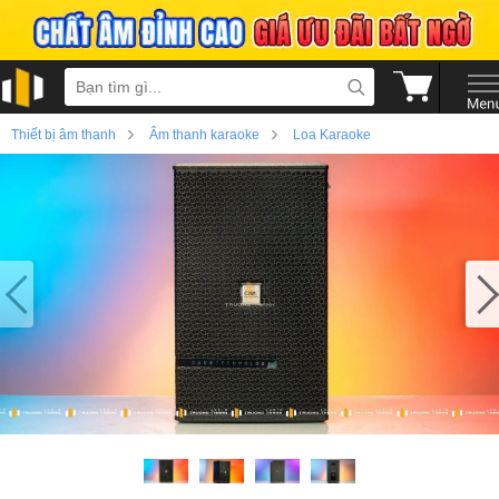
›
›
Thiết bị âm thanh
Âm thanh karaoke
Loa Karaoke
›