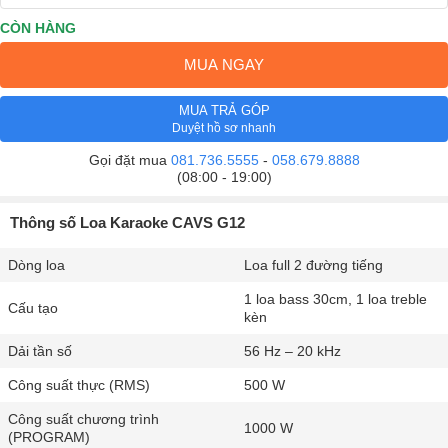
CÒN HÀNG
MUA NGAY
MUA TRẢ GÓP
Duyệt hồ sơ nhanh
Gọi đặt mua
081.736.5555
-
058.679.8888
(08:00 - 19:00)
Thông số Loa Karaoke CAVS G12
Dòng loa
Loa full 2 đường tiếng
1 loa bass 30cm, 1 loa treble
Cấu tạo
kèn
Dải tần số
56 Hz – 20 kHz
Công suất thực (RMS)
500 W
Công suất chương trình
1000 W
(PROGRAM)