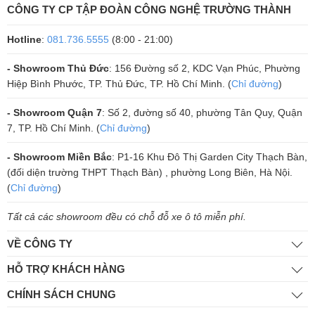
2. Đánh giá loa karaoke BMB CSV 900 SE
CÔNG TY CP TẬP ĐOÀN CÔNG NGHỆ TRƯỜNG THÀNH
Thiết kế mạnh mẽ
Hotline
:
081.736.5555
(8:00 - 21:00)
Loa karaoke BMB CSV 900 SE có thiết kế loa tép được xây dựng kiểu
- Showroom Thủ Đức
: 156 Đường số 2, KDC Vạn Phúc, Phường
mới lồng vào nhau để giúp tăng cường độ âm thanh, giúp cho âm
Hiệp Bình Phước, TP. Thủ Đức, TP. Hồ Chí Minh. (
Chỉ đường
)
thanh đạt công suất cao nhất.
Loa sở hữu một củ Bass kích thước 30cm, cuộn dây coli 6 lớp làm
- Showroom Quận 7
: Số 2, đường số 40, phường Tân Quy, Quận
bằng dây đồng nguyên chất, màng loa bass làm từ chất liệu giấy cao
7, TP. Hồ Chí Minh. (
Chỉ đường
)
cấp với độ bền cực cao.
Gân bass là loại mút mềm có độ đàn hồi tốt bền bỉ, lợi thế của loại gân
- Showroom Miền Bắc
: P1-16 Khu Đô Thị Garden City Thạch Bàn,
mút này nằm ở việc nó giữ cho màng loa ra vào nhịp nhàng uyển
(đối diện trường THPT Thạch Bàn) , phường Long Biên, Hà Nội.
chuyển, giúp tiếng Bass sâu hơn, nặng hơn, và nhiều cảm xúc hơn…
(
Chỉ đường
)
Phân tần loa CSV 900 SE thiết kế khá đặc biệt và được đánh giá cực
kỳ an toàn. Tất cả các đường tín hiệu đều được bảo vệ bằng 1 chiếc
Tất cả các showroom đều có chỗ đỗ xe ô tô miễn phí.
trở sứ, linh kiện này sẽ tự động ngắt tín hiệu hoặc sẽ tự hủy nếu như
dòng điện tín hiệu đưa vào các loa quá lớn.
VỀ CÔNG TY
HỖ TRỢ KHÁCH HÀNG
CHÍNH SÁCH CHUNG