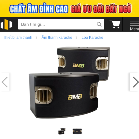
›
›
Thiết bị âm thanh
Âm thanh karaoke
Loa Karaoke
›