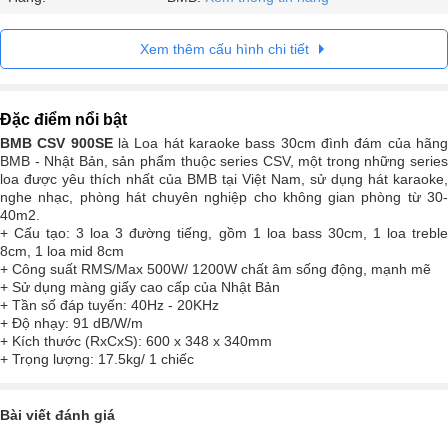
Xem thêm cấu hình chi tiết
Đặc điểm nổi bật
BMB CSV 900SE
là Loa hát karaoke bass 30cm đình đám của hãn
BMB - Nhật Bản, sản phẩm thuộc series CSV, một trong những series
loa được yêu thích nhất của BMB tại Việt Nam, sử dụng hát karaoke,
nghe nhạc, phòng hát chuyên nghiệp cho không gian phòng từ 30-
40m2.
+ Cấu tạo: 3 loa 3 đường tiếng, gồm 1 loa bass 30cm, 1 loa treble
8cm, 1 loa mid 8cm
+ Công suất RMS/Max 500W/ 1200W chất âm sống động, mạnh mẽ
+ Sử dụng màng giấy cao cấp của Nhật Bản
+ Tần số đáp tuyến: 40Hz - 20KHz
+ Độ nhạy: 91 dB/W/m
+ Kích thước (RxCxS): 600 x 348 x 340mm
+ Trọng lượng: 17.5kg/ 1 chiếc
Bài viết đánh giá