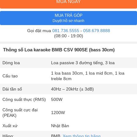
MUA NGAY
MUA TRẢ GÓP
Duyệt hồ sơ nhanh
Gọi đặt mua
081.736.5555
-
058.679.8888
(08:00 - 19:00)
Thông số Loa karaoke BMB CSV 900SE (bass 30cm)
Dòng loa
Loa passive 3 đường tiếng, 3 loa
1 loa bass 30cm, 1 loa mid 8cm, 1 loa
Cấu tạo
treble 8cm
Dải tần số
40Hz – 20kHz (± 3dB)
Công suất thực (RMS)
500W
Công suất cực đại
1200W
(PEAK)
Xuất xứ
Nhật Bản
Hãng:
BMB.
Xem thông tin hãng