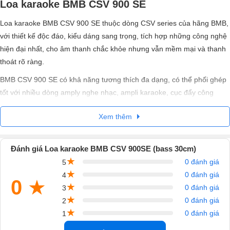
Loa karaoke BMB CSV 900 SE
Loa karaoke BMB CSV 900 SE thuộc dòng CSV series của hãng BMB,
với thiết kế độc đáo, kiểu dáng sang trọng, tích hợp những công nghệ
hiện đại nhất, cho âm thanh chắc khỏe nhưng vẫn mềm mại và thanh
thoát rõ ràng.
BMB CSV 900 SE có khả năng tương thích đa dạng, có thể phối ghép
tốt với nhiều dòng amply nghe nhạc, ampli karaoke, cục đẩy công
suất, vang số thông dụng.
Xem thêm
1. Đặc điểm nổi bật loa karaoke BMB CSV 900
SE
Đánh giá Loa karaoke BMB CSV 900SE (bass 30cm)
Loa karaoke BMB CSV 900 SE sử dụng hát karaoke, nghe nhạc, cho
★
0 đánh giá
5
không gian phòng từ 30m2 – 40m2
★
0 đánh giá
4
Dòng loa 3 đường tiếng, gồm 1 loa bass 30cm, 1 loa treble 8cm, 1 loa
0
★
★
0 đánh giá
3
mid 8cm
★
0 đánh giá
2
Công suất 500W/1200W chất âm mạnh mẽ
★
Sử dụng màng giấy cao cấp của Nhật Bản
0 đánh giá
1