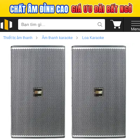
›
›
Thiết bị âm thanh
Âm thanh karaoke
Loa Karaoke