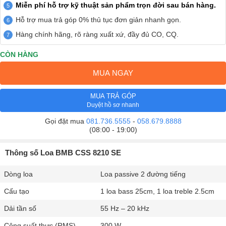
Miễn phí hỗ trợ kỹ thuật sản phẩm trọn đời sau bán hàng.
Hỗ trợ mua trả góp 0% thủ tục đơn giản nhanh gọn.
Hàng chính hãng, rõ ràng xuất xứ, đầy đủ CO, CQ.
CÒN HÀNG
MUA NGAY
MUA TRẢ GÓP
Duyệt hồ sơ nhanh
Gọi đặt mua
081.736.5555
-
058.679.8888
(08:00 - 19:00)
Thông số Loa BMB CSS 8210 SE
Dòng loa
Loa passive 2 đường tiếng
Cấu tạo
1 loa bass 25cm, 1 loa treble 2.5cm
Dải tần số
55 Hz – 20 kHz
Công suất thực (RMS)
300 W