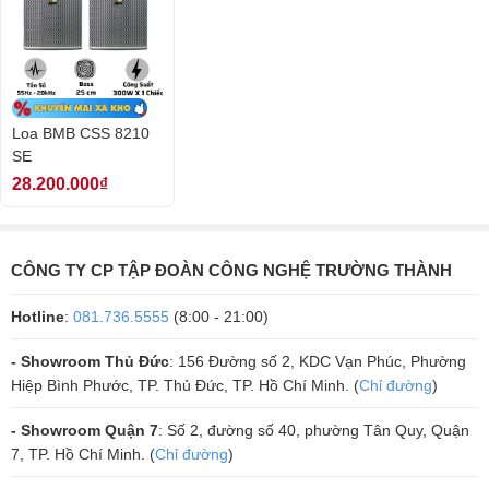
Loa BMB CSS 8210
SE
28.200.000₫
CÔNG TY CP TẬP ĐOÀN CÔNG NGHỆ TRƯỜNG THÀNH
Hotline
:
081.736.5555
(8:00 - 21:00)
- Showroom Thủ Đức
: 156 Đường số 2, KDC Vạn Phúc, Phường
Âm thanh sống động, mạnh mẽ
Hiệp Bình Phước, TP. Thủ Đức, TP. Hồ Chí Minh. (
Chỉ đường
)
- Loa BMB CSS 8210 SE với công suất mạnh mẽ nên tới 2000W cùng
- Showroom Quận 7
: Số 2, đường số 40, phường Tân Quy, Quận
với dải tần số là 50 Hz đến 20 kHz giúp thiết bị có thể hoạt động ổn
7, TP. Hồ Chí Minh. (
Chỉ đường
)
định trong mọi dải tần khác nhau mà không bị rè hay nhiễu tiếng đem