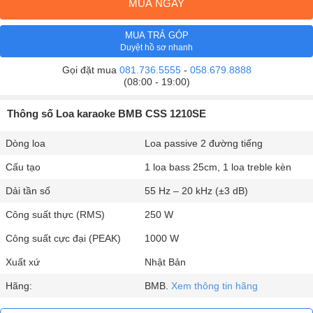
MUA NGAY
MUA TRẢ GÓP
Duyệt hồ sơ nhanh
Gọi đặt mua
081.736.5555
-
058.679.8888
(08:00 - 19:00)
Thông số Loa karaoke BMB CSS 1210SE
Dòng loa
Loa passive 2 đường tiếng
Cấu tạo
1 loa bass 25cm, 1 loa treble kèn
Dải tần số
55 Hz – 20 kHz (±3 dB)
Công suất thực (RMS)
250 W
Công suất cực đại (PEAK)
1000 W
Xuất xứ
Nhật Bản
Hãng:
BMB.
Xem thông tin hãng