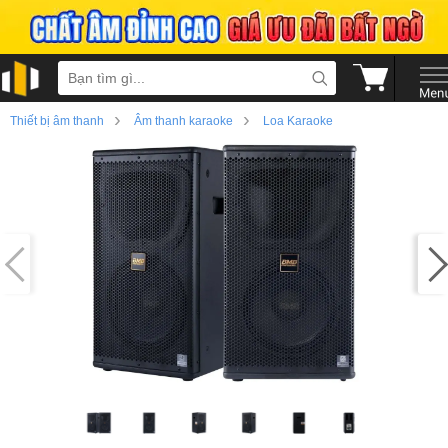
›
›
Thiết bị âm thanh
Âm thanh karaoke
Loa Karaoke
›