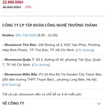
22.990.000₫
hiệu quả, lao có thể chơi được mọi thể loại nhạc từ trữ tình sâu lắng
30.660.000₫
-25%
cho đến những bản nhạc mạnh, nhanh, remix,..
Loa không chỉ phù hợp với những dàn âm thanh gia đình mà còn rất
phù hợp với những không gian karaoke kinh doanh.
Độ nhạy của sản phẩm là 97dB, mức trở kháng là 8 ohm, giúp cho âm
CÔNG TY CP TẬP ĐOÀN CÔNG NGHỆ TRƯỜNG THÀNH
thanh to, rõ ràng, độ khuếch đại và lan tỏa lớn.
Loa BMB CSS 1210SE có dải tần cực rộng và thấp là từ 50Hz đến
Hotline
:
081.736.5555
(8:00 - 21:00)
20KHz, dải tần này giúp loa có thể thể hiện được tất các các âm thanh
ở mọi tần số khác nhau, cho âm sắc chuyên nghiệp và hài hòa.
- Showroom Thủ Đức
: 156 Đường số 2, KDC Vạn Phúc, Phường
Hiệp Bình Phước, TP. Thủ Đức, TP. Hồ Chí Minh. (
Chỉ đường
)
- Showroom Quận 7
: Số 2, đường số 40, phường Tân Quy, Quận
7, TP. Hồ Chí Minh. (
Chỉ đường
)
- Showroom Miền Bắc
: P1-16 Khu Đô Thị Garden City Thạch Bàn,
(đối diện trường THPT Thạch Bàn) , phường Long Biên, Hà Nội.
(
Chỉ đường
)
Tất cả các showroom đều có chỗ đỗ xe ô tô miễn phí.
VỀ CÔNG TY