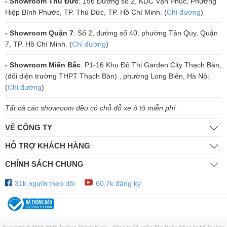
- Showroom Thủ Đức
: 156 Đường số 2, KDC Vạn Phúc, Phường
Hiệp Bình Phước, TP. Thủ Đức, TP. Hồ Chí Minh. (
Chỉ đường
)
Loa cũng lý tưởng cho các hoạt động ngoài trời nhờ vào khả năng
chống nước và bụi. Thiết lập đơn giản qua ứng dụng Marshall
- Showroom Quận 7
: Số 2, đường số 40, phường Tân Quy, Quận
Bluetooth cho phép bạn cài đặt và điều khiển loa từ xa, cùng với các
7, TP. Hồ Chí Minh. (
Chỉ đường
)
presets EQ để tùy chỉnh âm thanh theo ý muốn.
- Showroom Miền Bắc
: P1-16 Khu Đô Thị Garden City Thạch Bàn,
(đối diện trường THPT Thạch Bàn) , phường Long Biên, Hà Nội.
(
Chỉ đường
)
Tất cả các showroom đều có chỗ đỗ xe ô tô miễn phí.
VỀ CÔNG TY
HỖ TRỢ KHÁCH HÀNG
CHÍNH SÁCH CHUNG
31k người theo dõi
60,7k đăng ký
Thông số kỹ thuật
Model:
Willen II