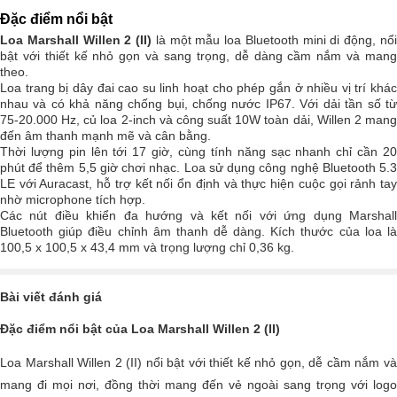
Đặc điểm nổi bật
Loa Marshall Willen 2 (II)
là một mẫu loa Bluetooth mini di động, nổ
bật với thiết kế nhỏ gọn và sang trọng, dễ dàng cầm nắm và mang
theo.
Loa trang bị dây đai cao su linh hoạt cho phép gắn ở nhiều vị trí khác
nhau và có khả năng chống bụi, chống nước IP67. Với dải tần số từ
75-20.000 Hz, củ loa 2-inch và công suất 10W toàn dải, Willen 2 mang
đến âm thanh mạnh mẽ và cân bằng.
Thời lượng pin lên tới 17 giờ, cùng tính năng sạc nhanh chỉ cần 20
phút để thêm 5,5 giờ chơi nhạc. Loa sử dụng công nghệ Bluetooth 5.3
LE với Auracast, hỗ trợ kết nối ổn định và thực hiện cuộc gọi rảnh tay
nhờ microphone tích hợp.
Các nút điều khiển đa hướng và kết nối với ứng dụng Marshall
Bluetooth giúp điều chỉnh âm thanh dễ dàng. Kích thước của loa là
100,5 x 100,5 x 43,4 mm và trọng lượng chỉ 0,36 kg.
Bài viết đánh giá
Đặc điểm nổi bật của Loa Marshall Willen 2 (II)
Loa Marshall Willen 2 (II) nổi bật với thiết kế nhỏ gọn, dễ cầm nắm và
mang đi mọi nơi, đồng thời mang đến vẻ ngoài sang trọng với logo