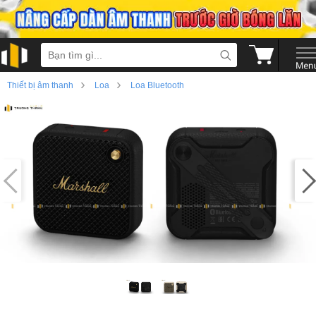
›
›
Thiết bị âm thanh
Loa
Loa Bluetooth
›