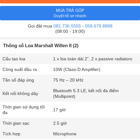
MUA TRẢ GÓP
Duyệt hồ sơ nhanh
Gọi đặt mua
081.736.5555
-
058.679.8888
(08:00 - 19:00)
Thông số Loa Marshall Willen II (2)
Cấu tạo loa
1 x loa toàn dải 2”, 2 x passive radiators
Công suất đầu ra
10W (Class-D Amplifier)
Tần số đáp ứng
75 Hz – 20 kHz
Bluetooth 5.3 LE, kết nối đa điểm
Kết nối không dây
(Multipoint)
Thời gian sử dụng tối
17 giờ
đa
Thời gian sạc
2.5 giờ
Tích hợp
Microphone