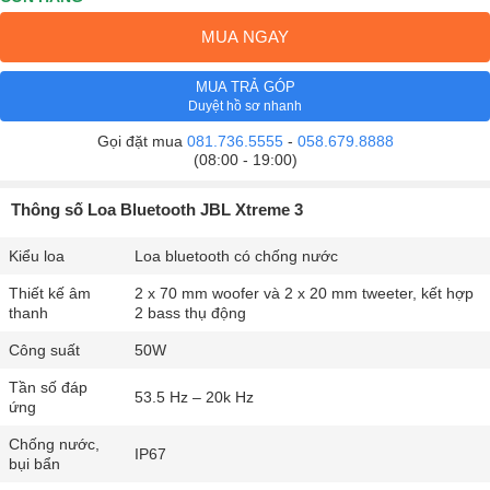
MUA NGAY
MUA TRẢ GÓP
Duyệt hồ sơ nhanh
Gọi đặt mua
081.736.5555
-
058.679.8888
(08:00 - 19:00)
Thông số Loa Bluetooth JBL Xtreme 3
Kiểu loa
Loa bluetooth có chống nước
Thiết kế âm
2 x 70 mm woofer và 2 x 20 mm tweeter, kết hợp
thanh
2 bass thụ động
Công suất
50W
Tần số đáp
53.5 Hz – 20k Hz
ứng
Chống nước,
IP67
bụi bẩn