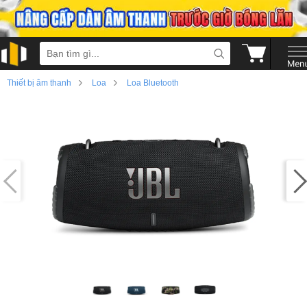
›
›
Thiết bị âm thanh
Loa
Loa Bluetooth
›