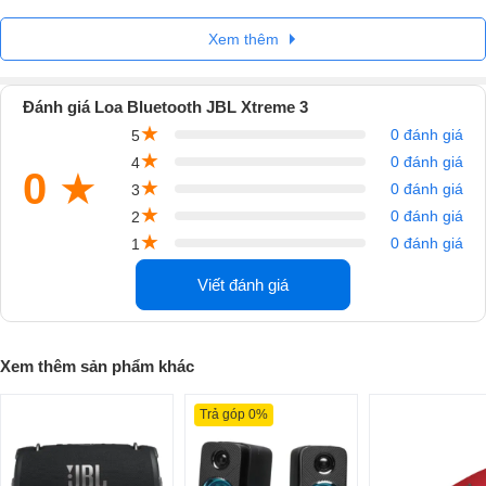
của Tiếng Vang Audio.
Xem thêm
Đánh giá Loa Bluetooth JBL Xtreme 3
★
0 đánh giá
5
★
0 đánh giá
4
0
★
★
0 đánh giá
3
★
0 đánh giá
2
★
0 đánh giá
1
Viết đánh giá
Xem thêm sản phẩm khác
JBL Xtreme 3 có những đặc điểm gì nổi bật
Trả góp 0%
Mang đến không gian âm thanh sống động, góp phần tạo không khí
náo nhiệt cho các bữa tiệc, JBL Xtreme 3 là mẫu loa Bluetooth được
săn đón bậc nhất hiện nay, được tích hợp công nghệ tiên tiến, cho ra