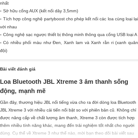
nhất
Sở hữu cổng AUX (kết nối dây 3,5mm)
Tích hợp công nghệ partyboost cho phép kết nối các loa cùng loại lại
với nhau
Công nghệ sạc ngược thiết bị thông minh thông qua cổng USB loại A
Có nhiều phối màu như Đen, Xanh lam và Xanh rằn ri (xanh quân
đội)
Bài viết đánh giá
Loa Bluetooth JBL Xtreme 3 âm thanh sống
động, mạnh mẽ
Gần đây, thương hiệu JBL nổi tiếng vừa cho ra đời dòng loa Bluetooth
JBL Xtreme 3 với nhiều cải tiến nổi bật so với phiên bản cũ. Không chỉ
được nâng cấp về chất lượng âm thanh, Xtreme 3 còn được tích hợp
thêm nhiều tính năng khác, mang đến trải nghiệm tốt nhất cho người
dùng. Cụ thể về Xtreme 3 như thế nào, mời bạn theo dõi bài viết sau