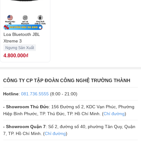
Partyboost, Bluetooth 5.1,…
1. Thiết kế quai đeo sành điệu, có tính di động cao
So với phiên bản cũ, JBL Xtreme 3 được biết đến với kiểu dáng bắt
mắt hơn, kích thước cụ thể là 29.85 x 13.59 x 13.41 cm, đi cùng trọng
Loa Bluetooth JBL
lượng là 1.95kg. Phía trước của loa là logo JBL lớn, nằm ở chính giữa
Xtreme 3
ê căng, phía dưới là dải đèn led đóng vai trò hiển thị dung lượng pin.
Ngưng Sản Xuất
4.800.000₫
CÔNG TY CP TẬP ĐOÀN CÔNG NGHỆ TRƯỜNG THÀNH
Hotline
:
081.736.5555
(8:00 - 21:00)
- Showroom Thủ Đức
: 156 Đường số 2, KDC Vạn Phúc, Phường
Hiệp Bình Phước, TP. Thủ Đức, TP. Hồ Chí Minh. (
Chỉ đường
)
- Showroom Quận 7
: Số 2, đường số 40, phường Tân Quy, Quận
7, TP. Hồ Chí Minh. (
Chỉ đường
)