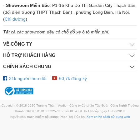
- Showroom Miền Bắc
: P1-16 Khu Đô Thị Garden City Thạch Bàn,
(đối diện trường THPT Thạch Bàn) , phường Long Biên, Hà Nội.
Phía trên của JBL Xtreme 3 là hệ thống bảng điều khiển với 2 đầu
(
Chỉ đường
)
gồm các điểm treo chắc chắn, kết hợp với dây đeo, giúp người dùng
dễ dàng đem loa đi mọi nơi. Ngoài ra, JBL Xtreme 3 có nhiều phối
Tất cả các showroom đều có chỗ đỗ xe ô tô miễn phí.
màu khác nhau gồm Đen, Xanh lam và Rằn ri, đáp ứng đầy đủ nhu
VỀ CÔNG TY
cầu, sở thích người dùng.
HỖ TRỢ KHÁCH HÀNG
CHÍNH SÁCH CHUNG
31k người theo dõi
60,7k đăng ký
Copyright © 2018-2026 Trường Thành Audio - Công ty Cổ phần Tập Đoàn Công Nghệ Trường
Thành. GPDKKD: 0108322570 do sở KH & ĐT TP.HN cấp ngày 13/06/2018.
Người chịu trách nhiệm nội dung: Phan Thị Trúc My.
Xem chính sách sử dụng web