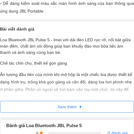
Dễ dàng kiểm soát màu sắc màn hình ánh sáng của bạn thông qua
ứng dụng JBL Portable
Bài viết đánh giá
Loa Bluetooth JBL Pulse 5 - Imei với dải đèn LED rực rỡ, nổi bật giữa
màn đêm, chất âm sôi động giúp bạn khuấy đảo mọi bữa tiệc âm
thanh và ánh sáng cùng bạn bè.
Chế tác chỉn chu, thiết kế gọn gàng
Ấn tượng đầu tiên của mình khi mở hộp là một chiếc loa được thiết kế
dạng hình trụ, trông khá gọn gàng và cân đối, dáng loa hơi phình nhẹ
ở phần giữa. Phần vỏ ngoài sẽ hơi bám vân tay một chút, do vậy để
loa luôn sạch sẽ thì bạn có thể thường xuyên lau nhẹ loa trước và sau
khi sử dụng bằng khăn.
Xem thêm
Phần đế với thiết kế 3 chân được bọc cao su giúp tăng ma sát, giữ loa
luôn cố định trên mặt bàn, mình cũng yên tâm hơn khi sử dụng. Ngoài
Đánh giá Loa Bluetooth JBL Pulse 5
ra, logo JBL được in chìm giúp thương hiệu hoàn toàn nổi bật, dễ
★
0 đánh giá
5