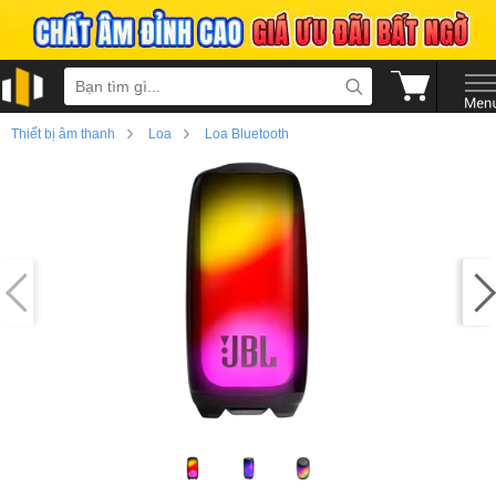
›
›
Thiết bị âm thanh
Loa
Loa Bluetooth
›