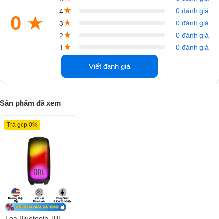
dàng nhận biết.
★
0 đánh giá
4
0
★
★
0 đánh giá
3
★
0 đánh giá
2
★
0 đánh giá
1
Viết đánh giá
Sản phẩm đã xem
Trả góp 0%
Loa Bluetooth JBL