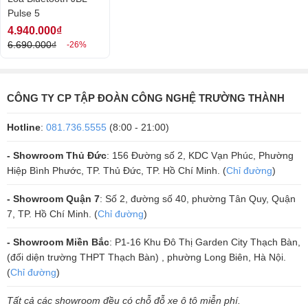
Pulse 5
4.940.000₫
6.690.000₫
-26%
Điểm mình ưng ý ở phần thiết kế đó là dây đeo được trang bị
CÔNG TY CP TẬP ĐOÀN CÔNG NGHỆ TRƯỜNG THÀNH
trên loa giúp mình có thể móc tay vào mỗi khi cầm, hạn chế tối đa việc
Hotline
:
081.736.5555
(8:00 - 21:00)
đánh rơi. Do phần dây vải khá dày và chắc, nên nếu mình dùng để
treo tường hoặc treo vào giá đỡ đều có thể.
- Showroom Thủ Đức
: 156 Đường số 2, KDC Vạn Phúc, Phường
Hiệp Bình Phước, TP. Thủ Đức, TP. Hồ Chí Minh. (
Chỉ đường
)
- Showroom Quận 7
: Số 2, đường số 40, phường Tân Quy, Quận
7, TP. Hồ Chí Minh. (
Chỉ đường
)
- Showroom Miền Bắc
: P1-16 Khu Đô Thị Garden City Thạch Bàn,
(đối diện trường THPT Thạch Bàn) , phường Long Biên, Hà Nội.
(
Chỉ đường
)
Tất cả các showroom đều có chỗ đỗ xe ô tô miễn phí.