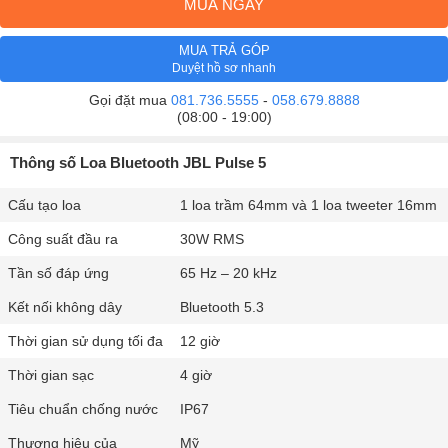
MUA NGAY
MUA TRẢ GÓP
Duyệt hồ sơ nhanh
Gọi đặt mua
081.736.5555
-
058.679.8888
(08:00 - 19:00)
Thông số Loa Bluetooth JBL Pulse 5
Cấu tạo loa
1 loa trầm 64mm và 1 loa tweeter 16mm
Công suất đầu ra
30W RMS
Tần số đáp ứng
65 Hz – 20 kHz
Kết nối không dây
Bluetooth 5.3
Thời gian sử dụng tối đa
12 giờ
Thời gian sạc
4 giờ
Tiêu chuẩn chống nước
IP67
Thương hiệu của
Mỹ