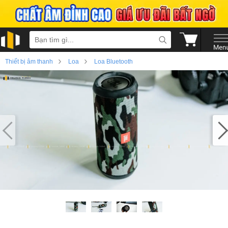
›
›
Thiết bị âm thanh
Loa
Loa Bluetooth
›