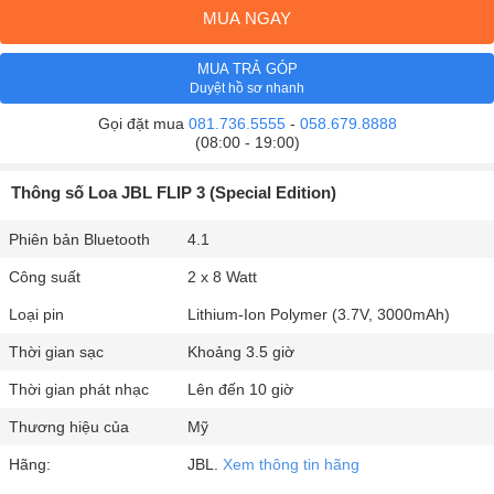
MUA NGAY
MUA TRẢ GÓP
Duyệt hồ sơ nhanh
Gọi đặt mua
081.736.5555
-
058.679.8888
(08:00 - 19:00)
Thông số Loa JBL FLIP 3 (Special Edition)
Phiên bản Bluetooth
4.1
Công suất
2 x 8 Watt
Loại pin
Lithium-Ion Polymer (3.7V, 3000mAh)
Thời gian sạc
Khoảng 3.5 giờ
Thời gian phát nhạc
Lên đến 10 giờ
Thương hiệu của
Mỹ
Hãng:
JBL.
Xem thông tin hãng