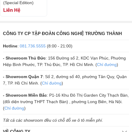
(Special Edition)
Liên Hệ
CÔNG TY CP TẬP ĐOÀN CÔNG NGHỆ TRƯỜNG THÀNH
Kết nối và tiện ích
Hotline
:
081.736.5555
(8:00 - 21:00)
Loa hỗ trợ kết nối Bluetooth 4.1, giúp kết nối nhanh chóng và ổn định
với các thiết bị phát nhạc. Bạn có thể kết nối đồng thời với 3 thiết bị,
- Showroom Thủ Đức
: 156 Đường số 2, KDC Vạn Phúc, Phường
thuận tiện cho việc chia sẻ âm nhạc giữa bạn và bạn bè. Ngoài ra, loa
Hiệp Bình Phước, TP. Thủ Đức, TP. Hồ Chí Minh. (
Chỉ đường
)
cũng có tích hợp microphone để đàm thoại dễ dàng và có thể kết nối
- Showroom Quận 7
: Số 2, đường số 40, phường Tân Quy, Quận
với các thiết bị qua cổng USB hoặc jack AUX.
7, TP. Hồ Chí Minh. (
Chỉ đường
)
- Showroom Miền Bắc
: P1-16 Khu Đô Thị Garden City Thạch Bàn,
(đối diện trường THPT Thạch Bàn) , phường Long Biên, Hà Nội.
(
Chỉ đường
)
Tất cả các showroom đều có chỗ đỗ xe ô tô miễn phí.
VỀ CÔNG TY