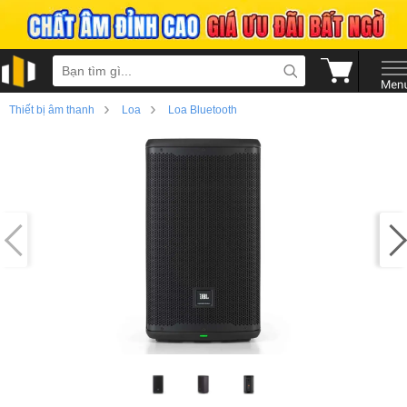
›
›
Thiết bị âm thanh
Loa
Loa Bluetooth
›