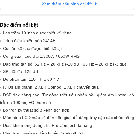
Xem thêm cấu hình chi tiết
Đặc điểm nổi bật
Loa trầm 10 inch được thiết kế riêng
Trình điều khiển nén 2414H
Còi tần số cao được thiết kế lại
Công suất: cực đại 1.300W / 650W RMS
Đáp ứng tần số: 52 Hz – 20 kHz (-10 dB); 65 Hz – 20 kHz (-3 dB)
SPL tối đa: 125 dB
Độ phân tán: 110 ° H x 60 ° V
I / Os âm thanh: 2 XLR Combo, 1 XLR chuyển qua
DSP dbx nâng cao: Tự động triệt tiêu phản hồi, giảm âm lượng, độ
trễ loa 100ms, EQ tham số
Bộ trộn kỹ thuật số 3 kênh tích hợp
Màn hình LCD màu có đèn nền giúp dễ dàng truy cập các chức năng
Điều khiển ứng dụng JBL Pro Connect đa năng
Phát trực tuyến và điều khiển Bluetooth 5.0