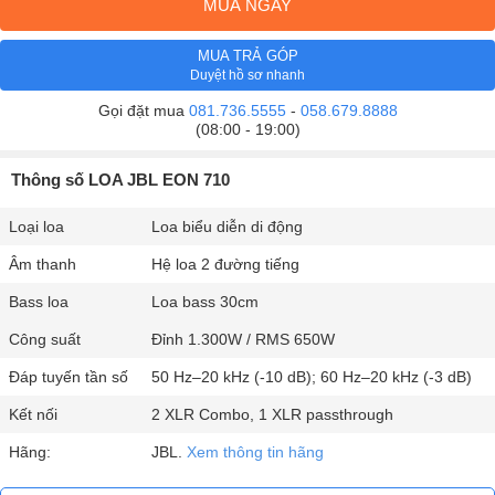
MUA NGAY
MUA TRẢ GÓP
Duyệt hồ sơ nhanh
Gọi đặt mua
081.736.5555
-
058.679.8888
(08:00 - 19:00)
Thông số LOA JBL EON 710
Loại loa
Loa biểu diễn di động
Âm thanh
Hệ loa 2 đường tiếng
Bass loa
Loa bass 30cm
Công suất
Đỉnh 1.300W / RMS 650W
Đáp tuyến tần số
50 Hz–20 kHz (-10 dB); 60 Hz–20 kHz (-3 dB)
Kết nối
2 XLR Combo, 1 XLR passthrough
Hãng:
JBL.
Xem thông tin hãng