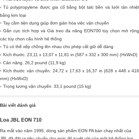
Tủ polypropylene được gia cố bằng bột talc bền và lưới tản nhiệt
bằng kim loại
Tay cầm tiện dụng giúp đơn giản hóa việc vận chuyển
Gắn cực tích hợp và Giá treo đa năng EON700 tùy chọn mở rộng
các tùy chọn cấu hình hệ thống
Tủ có thể xếp chồng lên nhau cho phép cất giữ dễ dàng
Kích thước: 23,11 x 13,07 x 11,81 in (587 x 332 x 300 mm) (HxWxD)
Cân nặng: 26,2 pound (11,9 kg)
Kích thước vận chuyển: 24,72 x 17,63 x 16,37 in (628 x 448 x 416
mm) (HxWxD)
Trọng lượng vận chuyển: 33,1 pound (15 kg)
Bài viết đánh giá
Loa JBL EON 710
Ra mắt vào năm 1995, dòng sản phẩm EON PA bán chạy nhất của
JBL đã đặt ra tiêu chuẩn cho mức độ tuyệt vời của một hệ thống loa