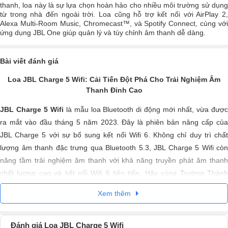
thanh, loa này là sự lựa chọn hoàn hảo cho nhiều môi trường sử dụng
từ trong nhà đến ngoài trời. Loa cũng hỗ trợ kết nối với AirPlay 2,
Alexa Multi-Room Music, Chromecast™, và Spotify Connect, cùng với
ứng dụng JBL One giúp quản lý và tùy chỉnh âm thanh dễ dàng.
Bài viết đánh giá
Loa JBL Charge 5 Wifi: Cải Tiến Đột Phá Cho Trải Nghiệm Âm
Thanh Đỉnh Cao
JBL Charge 5 Wifi
là mẫu loa Bluetooth di động mới nhất, vừa đượ
ra mắt vào đầu tháng 5 năm 2023. Đây là phiên bản nâng cấp của
JBL Charge 5 với sự bổ sung kết nối Wifi 6. Không chỉ duy trì chất
lượng âm thanh đặc trưng qua Bluetooth 5.3, JBL Charge 5 Wifi còn
nâng tầm trải nghiệm âm thanh với khả năng truyền phát âm thanh
chất lượng cao và kết nối Wifi 6 tiên tiến. Hãy cùng Trường Thành
Audio khám phá chi tiết những điểm nổi bật của sản phẩm này dưới
Xem thêm
đây.
Đánh giá Loa JBL Charge 5 Wifi