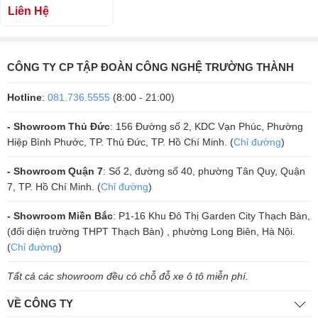
Kết Nối Đa Dạng:
JBL Charge 5 Wifi hỗ trợ kết nối qua Wifi 6 và
Liên Hệ
Bluetooth 5.3, cho phép truyền phát âm thanh chất lượng cao và kết
nối ổn định với thiết bị cách xa loa hơn. Loa cũng tích hợp với AirPlay
2, Alexa Multi-Room Music, Chromecast™, và Spotify Connect, giúp
CÔNG TY CP TẬP ĐOÀN CÔNG NGHỆ TRƯỜNG THÀNH
bạn dễ dàng phát nhạc từ nhiều dịch vụ khác nhau.
Hotline
:
081.736.5555
(8:00 - 21:00)
Tính Năng Chống Nước Và Bụi IP67:
Được trang bị tính năng kháng
nước và chống bụi IP67, JBL Charge 5 Wifi hoạt động bền bỉ trong các
- Showroom Thủ Đức
: 156 Đường số 2, KDC Vạn Phúc, Phường
điều kiện môi trường khắc nghiệt như hồ bơi, bãi biển, hoặc những
Hiệp Bình Phước, TP. Thủ Đức, TP. Hồ Chí Minh. (
Chỉ đường
)
khu vực nhiều bụi bẩn.
- Showroom Quận 7
: Số 2, đường số 40, phường Tân Quy, Quận
Tính Năng Tự Điều Chỉnh:
Loa có khả năng điều chỉnh tự động để
7, TP. Hồ Chí Minh. (
Chỉ đường
)
tối ưu hóa âm thanh dựa trên môi trường xung quanh, đảm bảo bạn
luôn nhận được trải nghiệm âm thanh tốt nhất.
- Showroom Miền Bắc
: P1-16 Khu Đô Thị Garden City Thạch Bàn,
(đối diện trường THPT Thạch Bàn) , phường Long Biên, Hà Nội.
Ứng Dụng JBL One:
Ứng dụng JBL One giúp bạn dễ dàng thiết lập
(
Chỉ đường
)
loa, điều chỉnh EQ và quản lý các loa JBL Wifi tương thích. Bạn cũng
có thể cá nhân hóa cài đặt và truy cập vào các dịch vụ âm nhạc yêu
Tất cả các showroom đều có chỗ đỗ xe ô tô miễn phí.
thích.
VỀ CÔNG TY