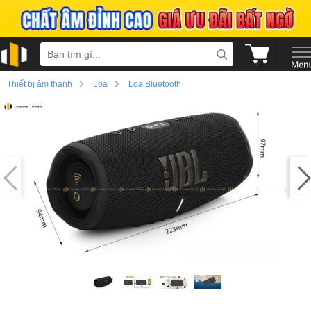
›
›
Thiết bị âm thanh
Loa
Loa Bluetooth
›