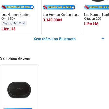
Loa Harman Kardon
Loa Harman Kardon Luna
Loa Harman Kard
Omni 50+
Citation 200
3.340.000₫
Ngưng Sản Xuất
Liên Hệ
Liên Hệ
Xem thêm Loa Bluetooth
Hiệu Suất Âm Thanh Ấn Tượng
Sản phẩm đã xem
Omni 50+ cung cấp âm thanh chất lượng cao với công suất lên đến
100W, khả năng phát âm bass chắc chắn và mid rõ ràng. Với hệ thống
củ loa bao gồm bass 2 x 90 mm và tweeter 2 x 19 mm, loa mang đến
âm thanh toàn dải trong khoảng tần số 50Hz-20kHz. Công nghệ
streaming không dây hỗ trợ chuẩn HD 24bit/192kHz giúp âm thanh
phát ra mượt mà, rõ ràng và không bị méo tiếng.
Kết Nối Đa Dạng và Tính Năng Thông Minh