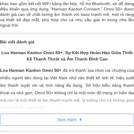
khác bao gồm kết nối WiFi băng tần kép, hỗ trợ Bluetooth, và dễ dàng
điều khiển qua ứng dụng "Harman Kardon Connect." Omni 50+ được
đánh giá cao về chất lượng âm thanh với bass mạnh mẽ, mid rõ ràng
và thiết kế đẹp mắt, phù hợp cho cả nhu cầu giải trí trong nhà lẫn
ngoài trời.
Bài viết đánh giá
Loa Harman Kardon Omni 50+: Sự Kết Hợp Hoàn Hảo Giữa Thiết
Kế Thanh Thoát và Âm Thanh Đỉnh Cao
Loa Harman Kardon Omni 50+
đã trở thành lựa chọn ưa chuộng củ
nhiều người tiêu dùng tại Việt Nam nhờ vào thiết kế tinh tế, hiệu suất
âm thanh tuyệt vời và tính năng đa dạng. Sở hữu kiểu dáng thanh
thoát và nhỏ gọn, Omni 50+ không chỉ là một món đồ trang trí hiện đại
mà còn là một thiết bị âm thanh mạnh mẽ, lý tưởng cho cả không gian
trong nhà lẫn ngoài trời.
Xem thêm