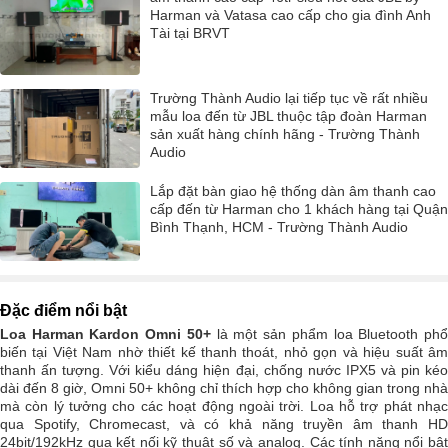
Harman và Vatasa cao cấp cho gia đình Anh
Tài tại BRVT
Trường Thành Audio lại tiếp tục về rất nhiều
mẫu loa đến từ JBL thuộc tập đoàn Harman
sản xuất hàng chính hãng - Trường Thành
Audio
Lắp đặt bàn giao hệ thống dàn âm thanh cao
cấp đến từ Harman cho 1 khách hàng tại Quận
Bình Thạnh, HCM - Trường Thành Audio
Đặc điểm nổi bật
Loa Harman Kardon Omni 50+
là một sản phẩm loa Bluetooth ph
biến tại Việt Nam nhờ thiết kế thanh thoát, nhỏ gọn và hiệu suất âm
thanh ấn tượng. Với kiểu dáng hiện đại, chống nước IPX5 và pin kéo
dài đến 8 giờ, Omni 50+ không chỉ thích hợp cho không gian trong nhà
mà còn lý tưởng cho các hoạt động ngoài trời. Loa hỗ trợ phát nhạc
qua Spotify, Chromecast, và có khả năng truyền âm thanh HD
24bit/192kHz qua kết nối kỹ thuật số và analog. Các tính năng nổi bật