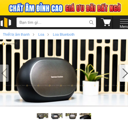
›
›
Thiết bị âm thanh
Loa
Loa Bluetooth
›