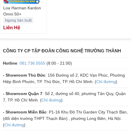
Omni 50+ hỗ trợ kết nối qua Bluetooth, WiFi băng tần kép và có thể
Loa Harman Kardon
phát nhạc trực tiếp từ Spotify và Chromecast tích hợp. Hệ thống
Omni 50+
đường truyền không dây mở rộng giúp loa dễ dàng kết nối với các
Ngưng Sản Xuất
thiết bị điện tử như smartphone, tablet và truy cập các dịch vụ nhạc
Liên Hệ
trực tuyến. Ứng dụng "Harman Kardon Connect" cho phép bạn dễ
dàng thiết lập và điều khiển loa, tùy chỉnh các thông số âm thanh theo
ý muốn.
CÔNG TY CP TẬP ĐOÀN CÔNG NGHỆ TRƯỜNG THÀNH
Hotline
:
081.736.5555
(8:00 - 21:00)
- Showroom Thủ Đức
: 156 Đường số 2, KDC Vạn Phúc, Phường
Hiệp Bình Phước, TP. Thủ Đức, TP. Hồ Chí Minh. (
Chỉ đường
)
- Showroom Quận 7
: Số 2, đường số 40, phường Tân Quy, Quận
7, TP. Hồ Chí Minh. (
Chỉ đường
)
- Showroom Miền Bắc
: P1-16 Khu Đô Thị Garden City Thạch Bàn,
(đối diện trường THPT Thạch Bàn) , phường Long Biên, Hà Nội.
(
Chỉ đường
)
Tính Linh Hoạt và Tích Hợp