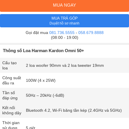
MUA NGAY
MUA TRẢ GÓP
Duyệt hồ sơ nhanh
Gọi đặt mua
081.736.5555
-
058.679.8888
(08:00 - 19:00)
Thông số Loa Harman Kardon Omni 50+
Cấu tạo
2 loa woofer 90mm và 2 loa tweeter 19mm
loa
Công suất
100W (4 x 25W)
đầu ra
Tần số
50Hz – 20kHz (-6dB)
đáp ứng
Kết nối
Bluetooth 4.2, Wi-Fi băng tần kép (2.4GHz và 5GHz)
không dây
Thời gian
sử dụng
5 giờ