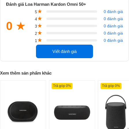
Đánh giá Loa Harman Kardon Omni 50+
★
0 đánh giá
5
★
0 đánh giá
4
0
★
★
0 đánh giá
3
★
0 đánh giá
2
★
0 đánh giá
1
Viết đánh giá
Thiết Kế Độc Đáo và Tiện Lợi
Omni 50+ nổi bật với thiết kế dạng khối oval mềm mại và hiện đại, dễ
Xem thêm sản phẩm khác
dàng đặt trên bất kỳ bề mặt nào trong nhà. Được trang bị khả năng
chống nước đạt chuẩn IPX5 và pin có thời gian phát nhạc lên đến 8
Trả góp 0%
Trả góp 0%
giờ, loa có thể đồng hành cùng bạn trong các chuyến du lịch hoặc
buổi dã ngoại mà không lo ngại về thời tiết. Phần mặt loa được bảo
phủ bằng ê-căng lưới mịn, cùng hệ thống nút bấm cơ học và đèn LED
trắng tinh tế, mang đến cả tính thẩm mỹ và sự tiện lợi khi sử dụng.