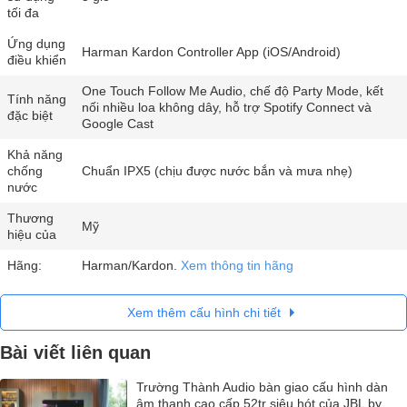
tối đa
Ứng dụng
Harman Kardon Controller App (iOS/Android)
điều khiển
One Touch Follow Me Audio, chế độ Party Mode, kết
Tính năng
nối nhiều loa không dây, hỗ trợ Spotify Connect và
đặc biệt
Google Cast
Khả năng
chống
Chuẩn IPX5 (chịu được nước bắn và mưa nhẹ)
nước
Thương
Mỹ
hiệu của
Hãng:
Harman/Kardon.
Xem thông tin hãng
Xem thêm cấu hình chi tiết
Bài viết liên quan
Trường Thành Audio bàn giao cấu hình dàn
âm thanh cao cấp 52tr siêu hót của JBL by