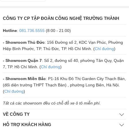
minh mà còn hỗ trợ trò chuyện qua Skype. Bên cạnh đó, Invoke còn
tương thích với Google Assistant và Alexa, giúp người dùng có thêm
lựa chọn.
CÔNG TY CP TẬP ĐOÀN CÔNG NGHỆ TRƯỜNG THÀNH
Hotline
:
081.736.5555
(8:00 - 21:00)
- Showroom Thủ Đức
: 156 Đường số 2, KDC Vạn Phúc, Phường
Hiệp Bình Phước, TP. Thủ Đức, TP. Hồ Chí Minh. (
Chỉ đường
)
- Showroom Quận 7
: Số 2, đường số 40, phường Tân Quy, Quận
7, TP. Hồ Chí Minh. (
Chỉ đường
)
- Showroom Miền Bắc
: P1-16 Khu Đô Thị Garden City Thạch Bàn,
(đối diện trường THPT Thạch Bàn) , phường Long Biên, Hà Nội.
(
Chỉ đường
)
Kết Nối Linh Hoạt
: Harman Kardon Invoke hỗ trợ kết nối không dây
Tất cả các showroom đều có chỗ đỗ xe ô tô miễn phí.
qua Bluetooth và WiFi, giúp loa dễ dàng kết nối với các thiết bị di động
VỀ CÔNG TY
như điện thoại, máy tính bảng và laptop. Loa còn được trang bị cổng
Micro-USB cho việc nâng cấp dịch vụ.
HỖ TRỢ KHÁCH HÀNG