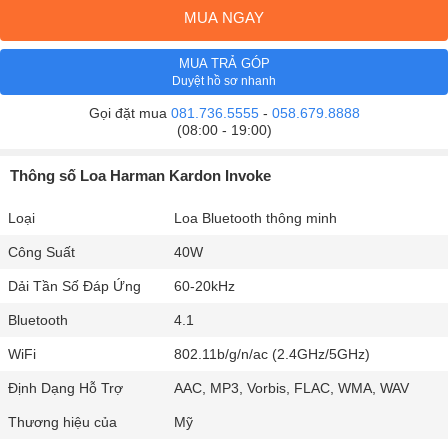
MUA NGAY
MUA TRẢ GÓP
Duyệt hồ sơ nhanh
Gọi đặt mua
081.736.5555
-
058.679.8888
(08:00 - 19:00)
Thông số Loa Harman Kardon Invoke
Loại
Loa Bluetooth thông minh
Công Suất
40W
Dải Tần Số Đáp Ứng
60-20kHz
Bluetooth
4.1
WiFi
802.11b/g/n/ac (2.4GHz/5GHz)
Định Dạng Hỗ Trợ
AAC, MP3, Vorbis, FLAC, WMA, WAV
Thương hiệu của
Mỹ