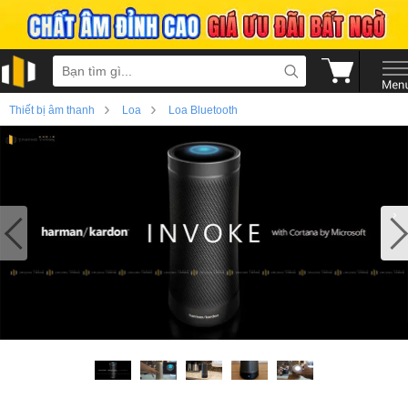
›
›
Thiết bị âm thanh
Loa
Loa Bluetooth
›