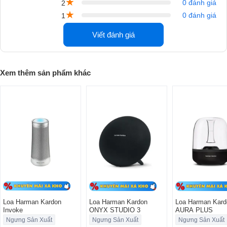
★
0 đánh giá
2
★
0 đánh giá
1
Điểm Nổi Bật Của Loa Harman Kardon Invoke
Viết đánh giá
Thiết Kế Thanh Lịch
: Loa có kiểu dáng nhỏ gọn với kích thước 107 x
242mm và trọng lượng chỉ 1kg. Thân loa được làm bằng kim loại cao
cấp, mang đến sự bền bỉ và khả năng chống bụi bẩn. Mặt trên của loa
Xem thêm sản phẩm khác
được phủ cao su và trang bị hệ thống đèn LED, giúp loa dễ dàng hòa
quyện vào không gian nội thất hiện đại.
Loa Harman Kardon
Loa Harman Kardon
Loa Harman Kard
Invoke
ONYX STUDIO 3
AURA PLUS
Ngưng Sản Xuất
Ngưng Sản Xuất
Ngưng Sản Xuất