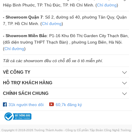
Hiệp Bình Phước, TP. Thủ Đức, TP. Hồ Chí Minh. (
Chỉ đường
)
lọc hiệu suất cao nhiều giai đoạn.
- Sử dụng công nghệ băng thông hẹp cho dải trung và cao tần, theo
- Showroom Quận 7
: Số 2, đường số 40, phường Tân Quy, Quận
đó hệ thống tự động tìm kiếm kênh tín hiệu tốt nhất, kết hợp kỹ thuật
7, TP. Hồ Chí Minh. (
Chỉ đường
)
nén - giải nén tiên tiến giúp loại bỏ nhiễu một cách triệt để.
- Showroom Miền Bắc
: P1-16 Khu Đô Thị Garden City Thạch Bàn,
Kết nối đa dạng với các kiểu ngõ ra thông
(đối diện trường THPT Thạch Bàn) , phường Long Biên, Hà Nội.
(
Chỉ đường
)
dụng
Tất cả các showroom đều có chỗ đỗ xe ô tô miễn phí.
Thiết kế ngõ ra âm thanh chuyên nghiệp, đảm bảo kết nối đa dạng với
hầu hết các kiểu ngõ ra thông dụng trên thị trường:
VỀ CÔNG TY
• Ngõ ra cân bằng XLR.
HỖ TRỢ KHÁCH HÀNG
• Ngõ ra không cân bằng 6.35mm.
CHÍNH SÁCH CHUNG
Thiết kế đốc sạc tự động kiêm giá đỡ micro
31k người theo dõi
60,7k đăng ký
tiện dụng
Giúp bộ micro của Bạn sẽ luôn trong trạng thái được sạc đầy khi
không sử dụng, sẵn sàng cho lần ca hát tiếp theo mà không tốn chút
Copyright © 2018-2026 Trường Thành Audio - Công ty Cổ phần Tập Đoàn Công Nghệ Trường