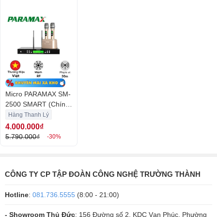
200 kênh tần số, cho phép người dùng chủ động dò tìm, chọn và thay
đổi kênh tần số để tránh hiện tượng trùng kênh gây mất tín hiệu âm
thanh micro.
Micro PARAMAX SM-
2500 SMART (Chính
Hãng mới 99%)
Hàng Thanh Lý
4.000.000₫
5.790.000₫
-30%
CÔNG TY CP TẬP ĐOÀN CÔNG NGHỆ TRƯỜNG THÀNH
Hotline
:
081.736.5555
(8:00 - 21:00)
Chống hú tối ưu cho cuộc vui ca hát mượt mà
- SM-2500 SMART trang bị mạch chống hú và phần RF ứng dụng bộ
- Showroom Thủ Đức
: 156 Đường số 2, KDC Vạn Phúc, Phường